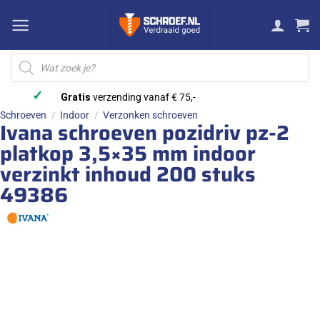
Ga
naar
inhoud
Producten
zoeken
✓
Gratis
verzending vanaf € 75,-
Schroeven
Indoor
Verzonken schroeven
/
/
Ivana schroeven pozidriv pz-2
platkop 3,5×35 mm indoor
verzinkt inhoud 200 stuks
49386