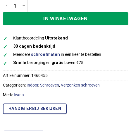
Ivana schroeven pozidriv pz-2 platkop 3,5x35 mm indoor v
IN WINKELWAGEN
✓
Klantbeoordeling
Uitstekend
✓
30 dagen bedenktijd
✓
Meerdere
schroefmaten
in één keer te bestellen
✓
Snelle
bezorging en
gratis
boven €75
Artikelnummer:
1460455
Categorieën:
Indoor
,
Schroeven
,
Verzonken schroeven
Merk:
Ivana
HANDIG ERBIJ BEKIJKEN