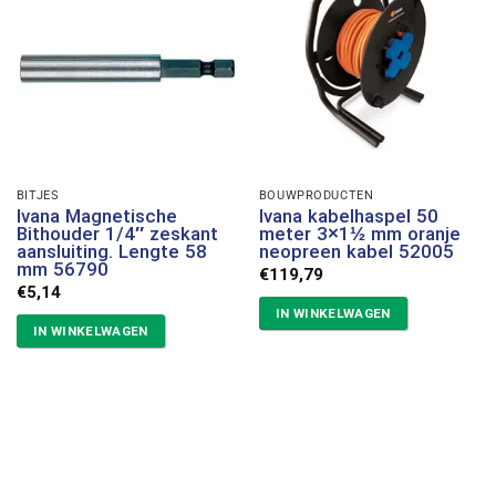
BITJES
BOUWPRODUCTEN
Ivana Magnetische
Ivana kabelhaspel 50
Bithouder 1/4″ zeskant
meter 3×1½ mm oranje
aansluiting. Lengte 58
neopreen kabel 52005
mm 56790
€
119,79
€
5,14
IN WINKELWAGEN
IN WINKELWAGEN