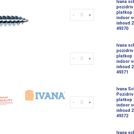
Ivana sc
€38,28
pozidriv
Ivana schroeven pozidriv pz-1 
platkop
indoor v
inhoud 2
49370
Ivana sc
pozidriv
Ivana schroeven pozidriv pz-1 
platkop
indoor v
inhoud 2
49371
Ivana S
Pozidriv
Ivana Schroeven Pozidriv PZ-1 
platkop
indoor v
inhoud 2
49372
Ivana sc