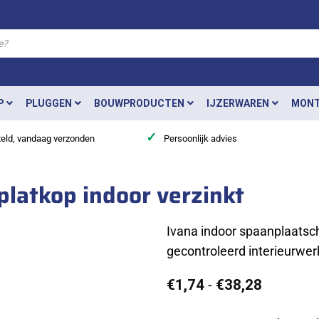
P
PLUGGEN
BOUWPRODUCTEN
IJZERWAREN
MONT
✓
teld, vandaag verzonden
Persoonlijk advies
platkop indoor verzinkt
Ivana indoor spaanplaatsc
gecontroleerd interieurwer
Prijsklas
€
1,74
-
€
38,28
€1,74
tot