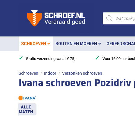
Ga
naar
Producten
zoeken
inhoud
SCHROEVEN
BOUTEN EN MOEREN
GEREEDSCHA
✓
✓
Gratis verzending vanaf € 75,-
Voor 16:00 uur bes
Schroeven
Indoor
Verzonken schroeven
/
/
Ivana schroeven Pozidriv 
ALLE
MATEN