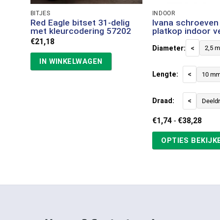
BITJES
INDOOR
Red Eagle bitset 31-delig
Ivana schroeven 
met kleurcodering 57202
platkop indoor v
€
21,18
Diameter:
<
2,5 
IN WINKELWAGEN
Lengte:
<
10 m
Draad:
<
Deeld
Prijs
€
1,74
-
€
38,28
€1,7
tot
OPTIES BEKIJK
€38,