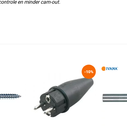
controle en minder cam-out.
-10%