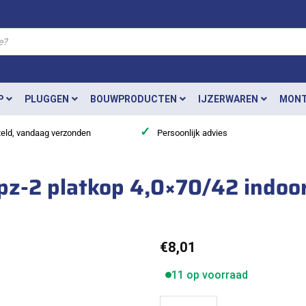
P
PLUGGEN
BOUWPRODUCTEN
IJZERWAREN
MONT
✓
teld, vandaag verzonden
Persoonlijk advies
 pz-2 platkop 4,0×70/42 indoo
€
8,01
11 op voorraad
Ivana schroeven pozidriv pz-