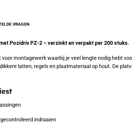
TELDE VRAGEN
et Pozidriv PZ-2 – verzinkt en verpakt per 200 stuks.
t voor montagewerk waarbij je veel lengte nodig hebt vo
ikkere latten, regels en plaatmateriaal op hout. De platv
iest
passingen
 gecontroleerd indraaien