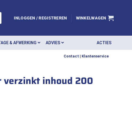
INLOGGEN / REGISTREREN
WINKELWAGEN
AGE & AFWERKING
ADVIES
ACTIES
Contact
|
Klantenservice
r verzinkt inhoud 200
2 platkop 4,0x70/42 indoor verzinkt inhoud 200 stuks deeldr