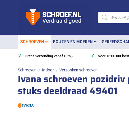
Ga
naar
Producten
zoeken
inhoud
SCHROEVEN
BOUTEN EN MOEREN
GEREEDSCHA
✓
✓
Gratis verzending vanaf € 75,-
Voor 16:00 uur bes
Schroeven
Indoor
Verzonken schroeven
/
/
Ivana schroeven pozidriv
stuks deeldraad 49401