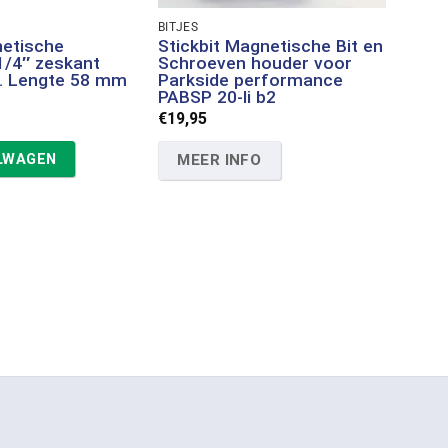
BITJES
BITJES
netische
Stickbit Magnetische Bit en
Ivana
1/4″ zeskant
Schroeven houder voor
leng
g. Lengte 58 mm
Parkside performance
€
0,87
PABSP 20-li b2
€
19,95
IN
30 mm
35 mm
40 mm
45 mm
50 mm
55 mm
60 mm
70
ELWAGEN
MEER INFO