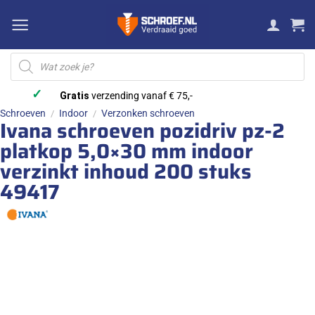
Ga
naar
inhoud
Producten
zoeken
✓
Gratis
verzending vanaf € 75,-
Schroeven
Indoor
Verzonken schroeven
/
/
Ivana schroeven pozidriv pz-2
platkop 5,0×30 mm indoor
verzinkt inhoud 200 stuks
49417