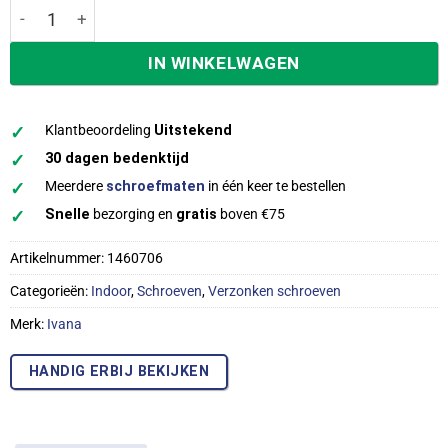
Ivana schroeven pozidriv pz-2 platkop 5,0x30 mm indoor v
IN WINKELWAGEN
✓
Klantbeoordeling
Uitstekend
✓
30 dagen bedenktijd
✓
Meerdere
schroefmaten
in één keer te bestellen
✓
Snelle
bezorging en
gratis
boven €75
Artikelnummer:
1460706
Categorieën:
Indoor
,
Schroeven
,
Verzonken schroeven
Merk:
Ivana
HANDIG ERBIJ BEKIJKEN