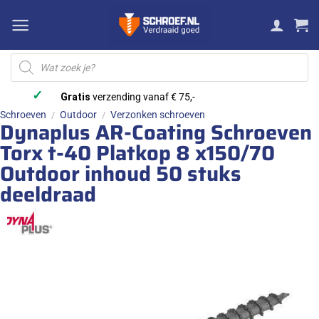
Ga
naar
inhoud
Producten
zoeken
✓
Gratis
verzending vanaf € 75,-
Schroeven
Outdoor
Verzonken schroeven
/
/
Dynaplus AR-Coating Schroeven
Torx t-40 Platkop 8 x150/70
Outdoor inhoud 50 stuks
deeldraad