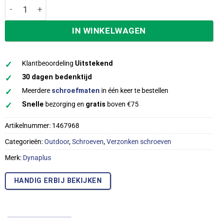
Dynaplus AR-Coating Schroeven Torx t-40 Platkop 8 x150
IN WINKELWAGEN
✓
Klantbeoordeling
Uitstekend
✓
30 dagen bedenktijd
✓
Meerdere
schroefmaten
in één keer te bestellen
✓
Snelle
bezorging en
gratis
boven €75
Artikelnummer:
1467968
Categorieën:
Outdoor
,
Schroeven
,
Verzonken schroeven
Merk:
Dynaplus
HANDIG ERBIJ BEKIJKEN