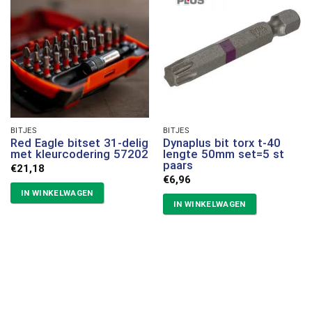
BITJES
BITJES
Red Eagle bitset 31-delig
Dynaplus bit torx t-40
met kleurcodering 57202
lengte 50mm set=5 st
paars
€
21,18
€
6,96
IN WINKELWAGEN
IN WINKELWAGEN