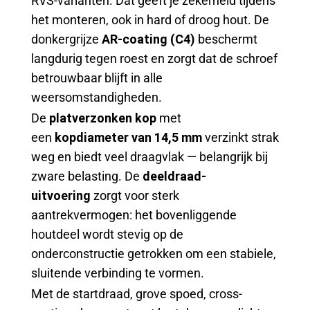
RVS-varianten. Dat geeft je zekerheid tijdens
het monteren, ook in hard of droog hout. De
donkergrijze
AR-coating (C4)
beschermt
langdurig tegen roest en zorgt dat de schroef
betrouwbaar blijft in alle
weersomstandigheden.
De
platverzonken kop
met
een
kopdiameter van 14,5 mm
verzinkt strak
weg en biedt veel draagvlak — belangrijk bij
zware belasting. De
deeldraad-
uitvoering
zorgt voor sterk
aantrekvermogen: het bovenliggende
houtdeel wordt stevig op de
onderconstructie getrokken om een stabiele,
sluitende verbinding te vormen.
Met de startdraad, grove spoed, cross-