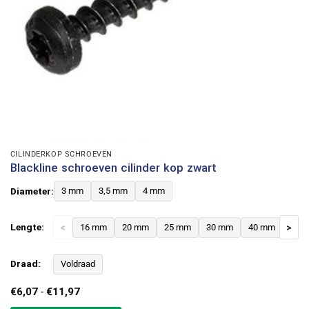
CILINDERKOP SCHROEVEN
Blackline schroeven cilinder kop zwart
Diameter:
3 mm
3,5 mm
4 mm
Lengte:
<
16 mm
20 mm
25 mm
30 mm
40 mm
>
Draad:
Voldraad
Prijsklasse:
€
6,07
-
€
11,97
€6,07