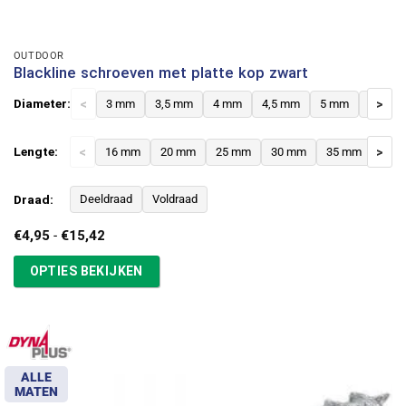
OUTDOOR
Blackline schroeven met platte kop zwart
Diameter:
<
3 mm
3,5 mm
4 mm
4,5 mm
5 mm
6 mm
>
Lengte:
<
16 mm
20 mm
25 mm
30 mm
35 mm
>
40 
Draad:
Deeldraad
Voldraad
Prijsklasse:
€
4,95
-
€
15,42
€4,95
tot
OPTIES BEKIJKEN
€15,42
ALLE
MATEN