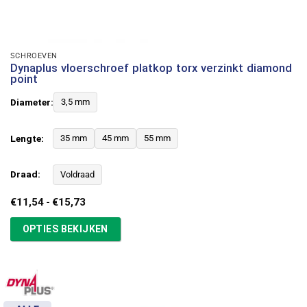
SCHROEVEN
Dynaplus vloerschroef platkop torx verzinkt diamond
point
Diameter:
3,5 mm
Lengte:
35 mm
45 mm
55 mm
Draad:
Voldraad
Prijsklasse:
€
11,54
-
€
15,73
€11,54
tot
OPTIES BEKIJKEN
€15,73