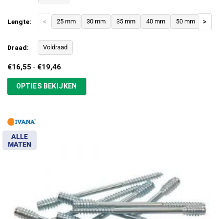
Lengte:
<
25 mm
30 mm
35 mm
40 mm
50 mm
>
Draad:
Voldraad
Prijsklasse:
€
16,55
-
€
19,46
€16,55
tot
OPTIES BEKIJKEN
€19,46
ALLE
MATEN