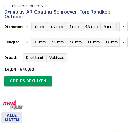
CILINDERKOP SCHROEVEN
Dynaplus AR-Coating Schroeven Torx Rondkop
Outdoor
Diameter:
<
3 mm
3,5 mm
4 mm
4,5 mm
5 mm
6 mm
>
Lengte:
<
16 mm
20 mm
25 mm
30 mm
35 mm
>
40 
Draad:
Deeldraad
Voldraad
Prijsklasse:
€
6,04
-
€
40,92
€6,04
tot
OPTIES BEKIJKEN
€40,92
ALLE
MATEN