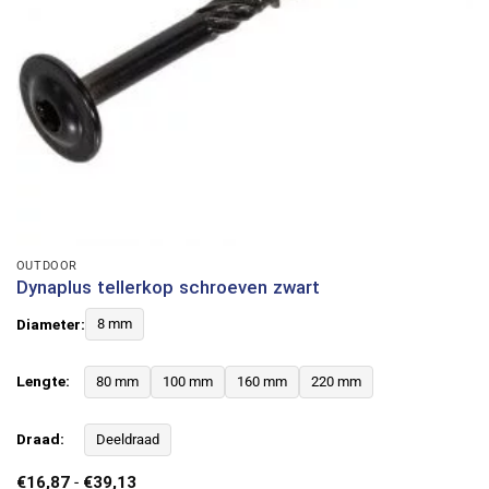
OUTDOOR
Dynaplus tellerkop schroeven zwart
Diameter:
8 mm
Lengte:
80 mm
100 mm
160 mm
220 mm
Draad:
Deeldraad
Prijsklasse:
€
16,87
-
€
39,13