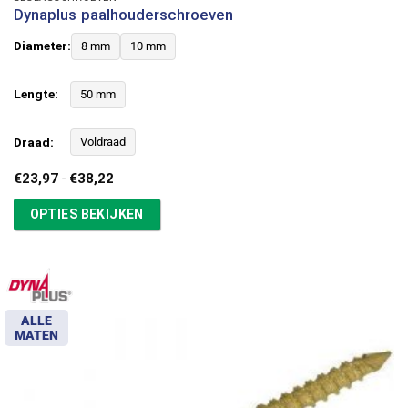
Dynaplus paalhouderschroeven
Diameter:
8 mm
10 mm
Lengte:
50 mm
Draad:
Voldraad
Prijsklasse:
€
23,97
-
€
38,22
€23,97
tot
OPTIES BEKIJKEN
€38,22
ALLE
MATEN