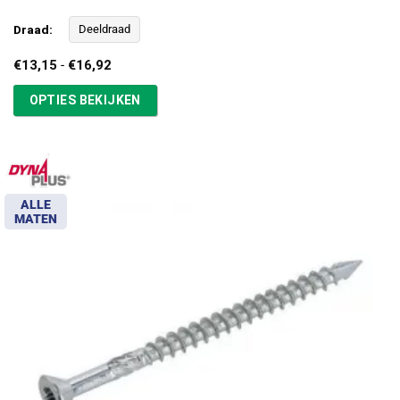
Draad:
Deeldraad
Prijsklasse:
€
13,15
-
€
16,92
€13,15
tot
OPTIES BEKIJKEN
€16,92
ALLE
MATEN