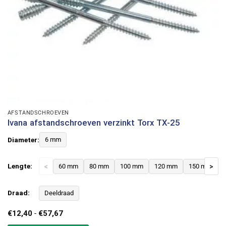
AFSTANDSCHROEVEN
Ivana afstandschroeven verzinkt Torx TX-25
Diameter:
6 mm
Lengte:
<
60 mm
80 mm
100 mm
120 mm
150 mm
>
Draad:
Deeldraad
Prijsklasse:
€
12,40
-
€
57,67
€12,40