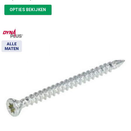
€16,87
tot
OPTIES BEKIJKEN
€39,13
ALLE
MATEN