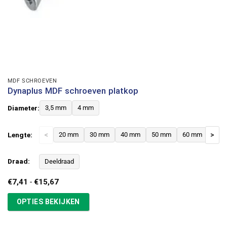
MDF SCHROEVEN
Dynaplus MDF schroeven platkop
Diameter:
3,5 mm
4 mm
Lengte:
<
20 mm
30 mm
40 mm
50 mm
60 mm
>
Draad:
Deeldraad
Prijsklasse:
€
7,41
-
€
15,67
€7,41
tot
OPTIES BEKIJKEN
€15,67