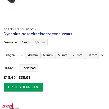
POTDEKSELSCHROEVEN
Dynaplus potdekselschroeven zwart
Diameter:
4 mm
4,5 mm
Lengte:
<
40 mm
50 mm
60 mm
70 mm
80 mm
>
Draad:
Deeldraad
Prijsklasse:
€
18,60
-
€
38,01
€18,60
tot
OPTIES BEKIJKEN
€38,01