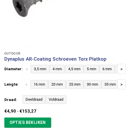
OUTDOOR
Dynaplus AR-Coating Schroeven Torx Platkop
Diameter:
<
3,5 mm
4 mm
4,5 mm
5 mm
6 mm
8 mm
>
Lengte:
<
16 mm
20 mm
25 mm
30 mm
35 mm
>
40 
Draad:
Deeldraad
Voldraad
Prijsklasse:
€
4,90
-
€
153,27
€4,90
tot
OPTIES BEKIJKEN
€153,27