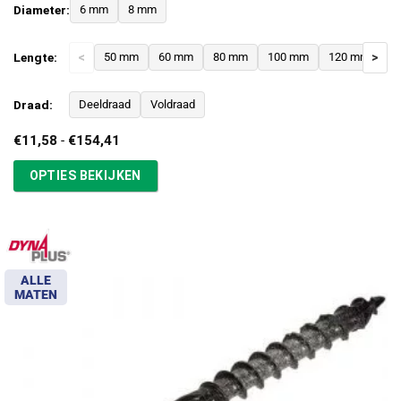
Diameter:
6 mm
8 mm
Lengte:
<
50 mm
60 mm
80 mm
100 mm
120 mm
>
1
Draad:
Deeldraad
Voldraad
Prijsklasse:
€
11,58
-
€
154,41
€11,58
tot
OPTIES BEKIJKEN
€154,41
ALLE
MATEN