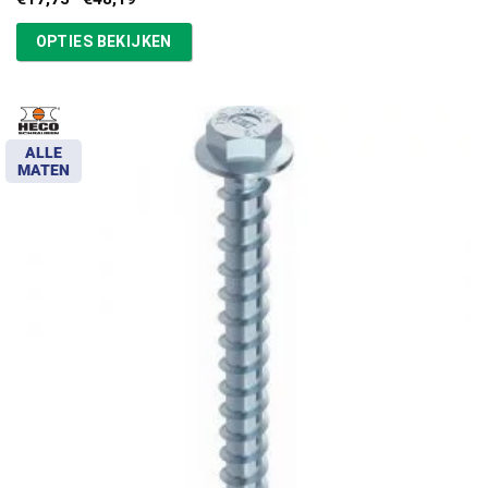
€17,75
tot
OPTIES BEKIJKEN
€48,19
ALLE
MATEN