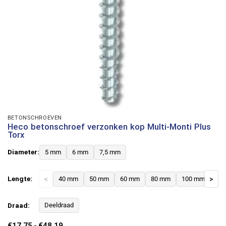
BETONSCHROEVEN
Heco betonschroef verzonken kop Multi-Monti Plus
Torx
Diameter:
5 mm
6 mm
7,5 mm
Lengte:
<
40 mm
50 mm
60 mm
80 mm
100 mm
>
12
Draad:
Deeldraad
Prijsklasse:
€
17,75
-
€
48,19