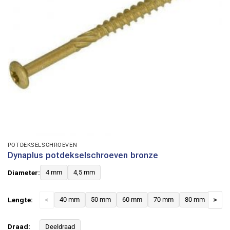
POTDEKSELSCHROEVEN
Dynaplus potdekselschroeven bronze
Diameter:
4 mm
4,5 mm
Lengte:
<
40 mm
50 mm
60 mm
70 mm
80 mm
>
Draad:
Deeldraad