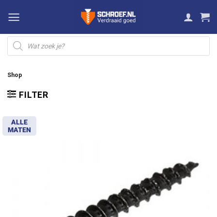
Ga
naar
inhoud
Producten
zoeken
Shop
FILTER
ALLE
MATEN