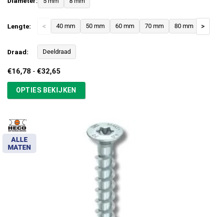
Diameter:
5 mm
8 mm
Lengte:
<
40 mm
50 mm
60 mm
70 mm
80 mm
>
Draad:
Deeldraad
Prijsklasse:
€
16,78
-
€
32,65
€16,78
tot
OPTIES BEKIJKEN
€32,65
ALLE
MATEN