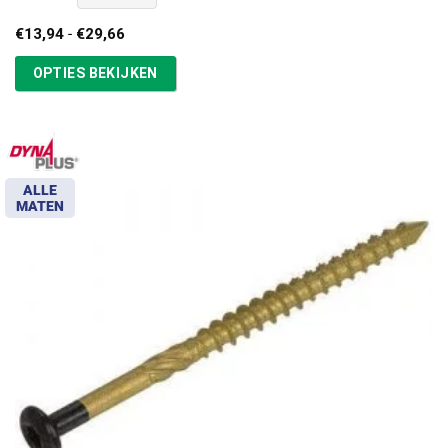
Prijsklasse:
€
13,94
-
€
29,66
€13,94
tot
OPTIES BEKIJKEN
€29,66
ALLE
MATEN