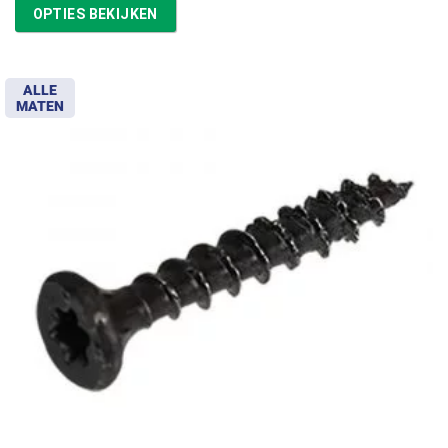
tot
OPTIES BEKIJKEN
€11,97
ALLE
MATEN