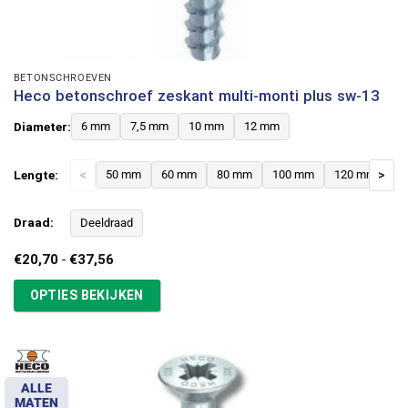
BETONSCHROEVEN
Heco betonschroef zeskant multi-monti plus sw-13
Diameter:
6 mm
7,5 mm
10 mm
12 mm
Lengte:
<
50 mm
60 mm
80 mm
100 mm
120 mm
>
Draad:
Deeldraad
Prijsklasse:
€
20,70
-
€
37,56
€20,70
tot
OPTIES BEKIJKEN
€37,56
ALLE
MATEN