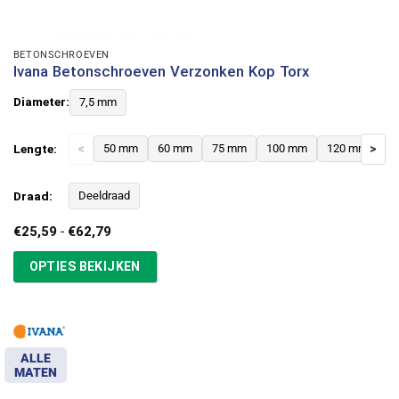
BETONSCHROEVEN
Ivana Betonschroeven Verzonken Kop Torx
Diameter:
7,5 mm
Lengte:
<
50 mm
60 mm
75 mm
100 mm
120 mm
>
Draad:
Deeldraad
Prijsklasse:
€
25,59
-
€
62,79
€25,59
tot
OPTIES BEKIJKEN
€62,79
ALLE
MATEN