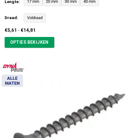
Lengte:
17 mm
20 mm
30 mm
40 mm
Draad:
Voldraad
Prijsklasse:
€
5,61
-
€
14,81
€5,61
tot
OPTIES BEKIJKEN
€14,81
ALLE
MATEN