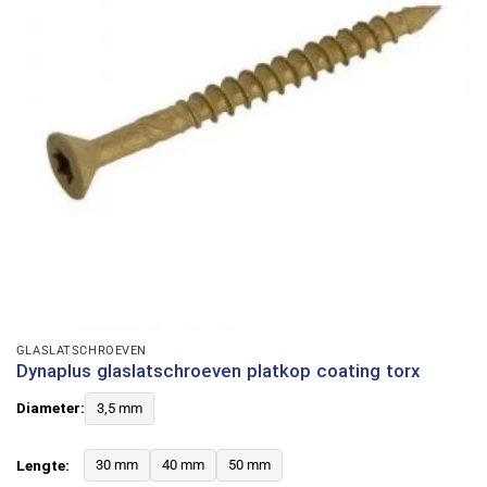
GLASLATSCHROEVEN
Dynaplus glaslatschroeven platkop coating torx
Diameter:
3,5 mm
Lengte:
30 mm
40 mm
50 mm