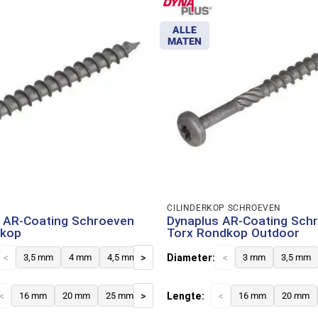
ALLE
MATEN
CILINDERKOP SCHROEVEN
 AR-Coating Schroeven
Dynaplus AR-Coating Sch
tkop
Torx Rondkop Outdoor
<
>
Diameter:
<
3,5 mm
4 mm
4,5 mm
5 mm
6 mm
8 mm
3 mm
3,5 mm
<
>
Lengte:
<
16 mm
20 mm
25 mm
30 mm
35 mm
40 mm
16 mm
45 mm
20 mm