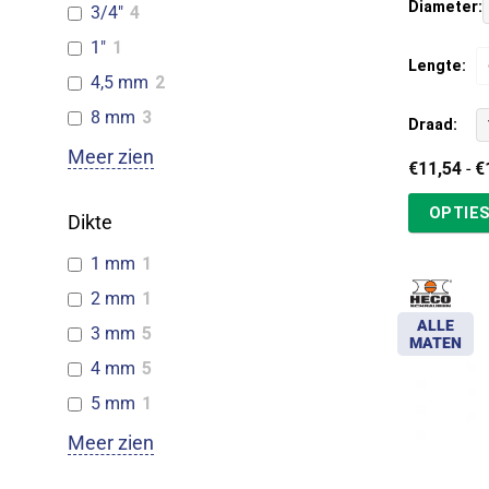
Diameter:
3/4"
4
1"
1
Lengte:
4,5 mm
2
8 mm
3
Draad:
Meer zien
€
11,54
-
€
OPTIES
Dikte
1 mm
1
2 mm
1
ALLE
3 mm
5
MATEN
4 mm
5
5 mm
1
Meer zien