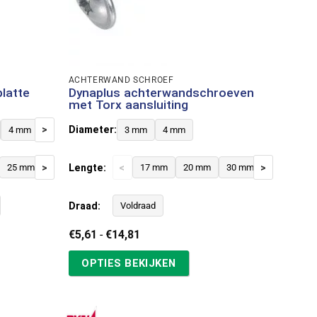
ACHTERWAND SCHROEF
latte
Dynaplus achterwandschroeven
met Torx aansluiting
>
Diameter:
4 mm
4,5 mm
5 mm
3 mm
6 mm
4 mm
>
Lengte:
<
>
25 mm
30 mm
35 mm
40 mm
17 mm
50 mm
20 mm
60 mm
30 mm
70 mm
40 mm
8
Draad:
Voldraad
Prijsklasse:
€
5,61
-
€
14,81
€5,61
tot
OPTIES BEKIJKEN
€14,81