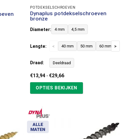
POTDEKSELSCHROEVEN
Dynaplus potdekselschroeven
oeven
bronze
Diameter:
4 mm
4,5 mm
Lengte:
<
>
40 mm
50 mm
60 mm
70 mm
Draad:
Deeldraad
Prijsklasse:
€
13,94
-
€
29,66
€13,94
tot
OPTIES BEKIJKEN
€29,66
ALLE
MATEN