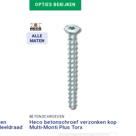
tot
OPTIES BEKIJKEN
€39,13
ALLE
MATEN
BETONSCHROEVEN
ven
Heco betonschroef verzonken kop
deeldraad
Multi-Monti Plus Torx