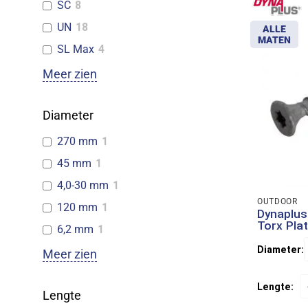
SC
8
UN
18
ALLE
MATEN
SL Max
4
Meer zien
Diameter
270 mm
1
45 mm
1
4,0-30 mm
1
OUTDOOR
120 mm
1
Dynaplus
Torx Pla
6,2 mm
1
Diameter:
Meer zien
Lengte:
Lengte