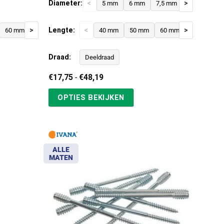
Diameter:
<
>
5 mm
6 mm
7,5 mm
>
Lengte:
<
>
60 mm
70 mm
80 mm
40 mm
50 mm
60 mm
80 mm
Draad:
Deeldraad
Prijsklasse:
€
17,75
-
€
48,19
€17,75
tot
OPTIES BEKIJKEN
€48,19
ALLE
MATEN