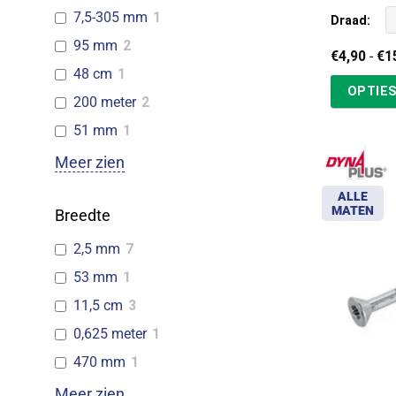
7,5-305 mm
1
Draad:
95 mm
2
€
4,90
-
€
1
48 cm
1
OPTIES
200 meter
2
51 mm
1
Meer zien
ALLE
MATEN
Breedte
2,5 mm
7
53 mm
1
11,5 cm
3
0,625 meter
1
470 mm
1
Meer zien