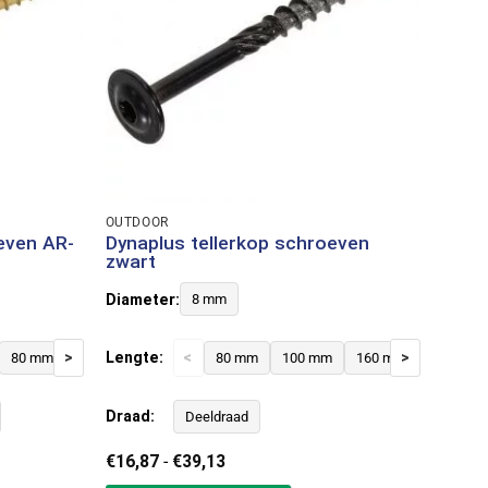
OUTDOOR
even AR-
Dynaplus tellerkop schroeven
zwart
Diameter:
8 mm
>
Lengte:
<
>
80 mm
100 mm
120 mm
80 mm
140 mm
100 mm
160 mm
160 mm
180 mm
220 mm
200 
Draad:
Deeldraad
Prijsklasse:
€
16,87
-
€
39,13
€16,87