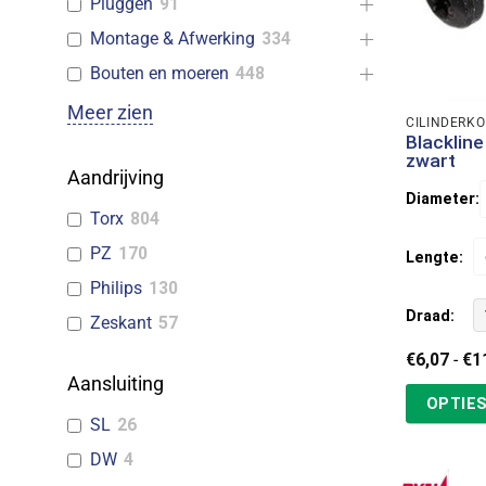
Pluggen
91
Montage & Afwerking
334
Bouten en moeren
448
Meer zien
CILINDERK
Blacklin
zwart
Aandrijving
Diameter:
Torx
804
PZ
170
Lengte:
Philips
130
Draad:
Zeskant
57
€
6,07
-
€
1
Aansluiting
OPTIES
SL
26
DW
4