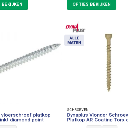
tot
tot
 BEKIJKEN
OPTIES BEKIJKEN
€38,01
€154,41
ALLE
MATEN
N
SCHROEVEN
 vloerschroef platkop
Dynaplus Vlonder Schroe
zinkt diamond point
Platkop AR-Coating Torx 