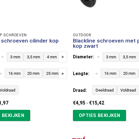
OP SCHROEVEN
OUTDOOR
e schroeven cilinder kop
Blackline schroeven met p
kop zwart
<
>
Diameter:
<
3 mm
3,5 mm
4 mm
3 mm
3,5 mm
<
>
Lengte:
<
16 mm
20 mm
25 mm
30 mm
40 mm
16 mm
20 mm
Draad:
Voldraad
Deeldraad
Voldraad
Prijsklasse:
Prijsklasse:
1,97
€
4,95
-
€
15,42
€6,07
€4,95
tot
tot
 BEKIJKEN
OPTIES BEKIJKEN
€11,97
€15,42