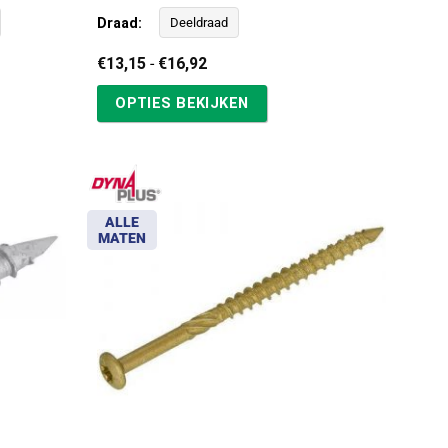
Draad:
Deeldraad
Prijsklasse:
€
13,15
-
€
16,92
€13,15
tot
OPTIES BEKIJKEN
€16,92
ALLE
MATEN