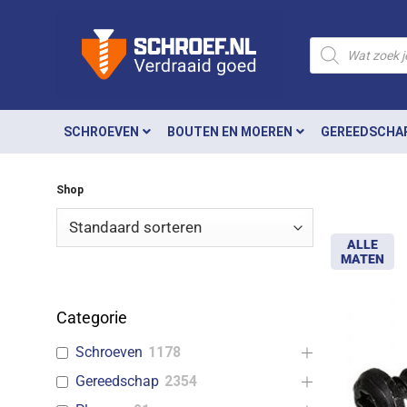
Ga
naar
Producten
zoeken
inhoud
SCHROEVEN
BOUTEN EN MOEREN
GEREEDSCHA
Shop
ALLE
MATEN
Categorie
Schroeven
1178
Gereedschap
2354