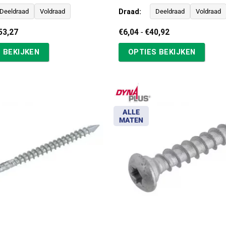
Draad:
Deeldraad
Voldraad
Deeldraad
Voldraad
Prijsklasse:
Prijsklasse:
53,27
€
6,04
-
€
40,92
€4,90
€6,04
tot
tot
 BEKIJKEN
OPTIES BEKIJKEN
€153,27
€40,92
ALLE
MATEN