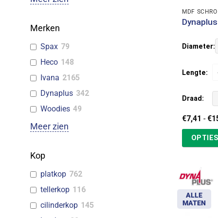
MDF SCHRO
Dynaplus
Merken
Spax
79
Diameter:
Heco
148
Lengte:
Ivana
2165
Dynaplus
342
Draad:
Woodies
49
€
7,41
-
€
1
Meer zien
OPTIES
Kop
platkop
762
tellerkop
116
ALLE
MATEN
cilinderkop
145