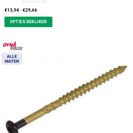
Prijsklasse:
€
13,94
-
€
29,66
€13,94
tot
OPTIES BEKIJKEN
€29,66
ALLE
MATEN