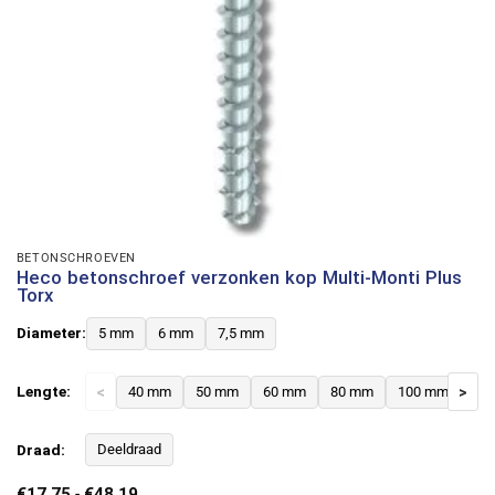
BETONSCHROEVEN
Heco betonschroef verzonken kop Multi-Monti Plus
Torx
Diameter:
5 mm
6 mm
7,5 mm
Lengte:
<
40 mm
50 mm
60 mm
80 mm
100 mm
>
12
Draad:
Deeldraad
Prijsklasse:
€
17,75
-
€
48,19