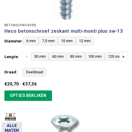
BETONSCHROEVEN
Heco betonschroef zeskant multi-monti plus sw-13
Diameter:
6 mm
7,5 mm
10 mm
12 mm
Lengte:
<
50 mm
60 mm
80 mm
100 mm
120 mm
>
Draad:
Deeldraad
Prijsklasse:
€
20,70
-
€
37,56
€20,70
tot
OPTIES BEKIJKEN
€37,56
ALLE
MATEN