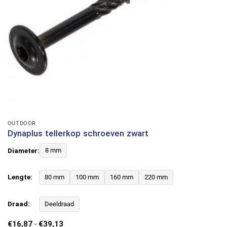
OUTDOOR
Dynaplus tellerkop schroeven zwart
Diameter:
8 mm
Lengte:
80 mm
100 mm
160 mm
220 mm
Draad:
Deeldraad
Prijsklasse:
€
16,87
-
€
39,13