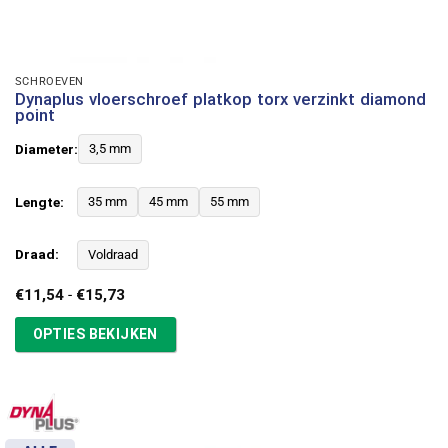
SCHROEVEN
Dynaplus vloerschroef platkop torx verzinkt diamond
point
Diameter:
3,5 mm
Lengte:
35 mm
45 mm
55 mm
Draad:
Voldraad
Prijsklasse:
€
11,54
-
€
15,73
€11,54
tot
OPTIES BEKIJKEN
€15,73