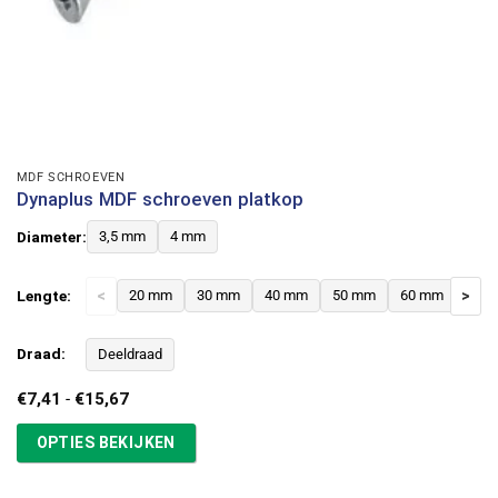
MDF SCHROEVEN
Dynaplus MDF schroeven platkop
Diameter:
3,5 mm
4 mm
Lengte:
<
20 mm
30 mm
40 mm
50 mm
60 mm
>
Draad:
Deeldraad
Prijsklasse:
€
7,41
-
€
15,67
€7,41
tot
OPTIES BEKIJKEN
€15,67