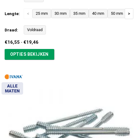
Lengte:
<
25 mm
30 mm
35 mm
40 mm
50 mm
>
Draad:
Voldraad
Prijsklasse:
€
16,55
-
€
19,46
€16,55
tot
OPTIES BEKIJKEN
€19,46
ALLE
MATEN