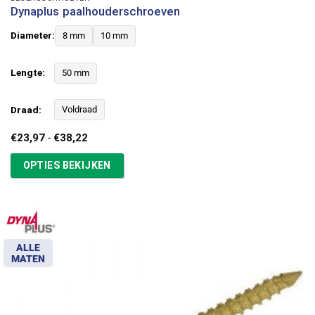
Dynaplus paalhouderschroeven
Diameter:
8 mm
10 mm
Lengte:
50 mm
Draad:
Voldraad
Prijsklasse:
€
23,97
-
€
38,22
€23,97
tot
OPTIES BEKIJKEN
€38,22
ALLE
MATEN