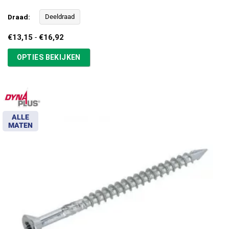
Draad:
Deeldraad
Prijsklasse:
€
13,15
-
€
16,92
€13,15
tot
OPTIES BEKIJKEN
€16,92
ALLE
MATEN