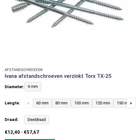
AFSTANDSCHROEVEN
Ivana afstandschroeven verzinkt Torx TX-25
Diameter:
6 mm
Lengte:
<
60 mm
80 mm
100 mm
120 mm
150 mm
>
Draad:
Deeldraad
Prijsklasse:
€
12,40
-
€
57,67
€12,40