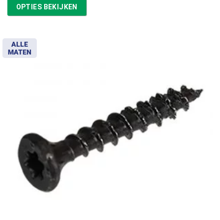
tot
OPTIES BEKIJKEN
€11,97
ALLE
MATEN