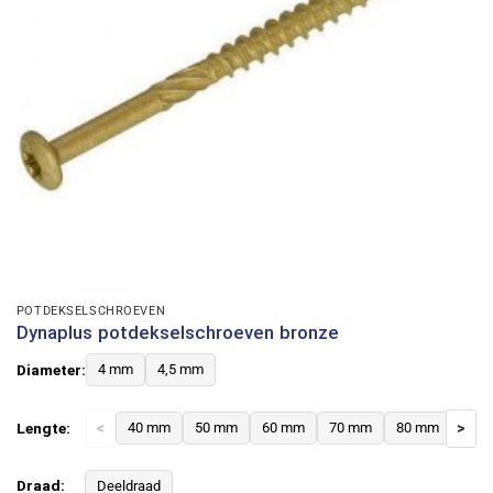
POTDEKSELSCHROEVEN
Dynaplus potdekselschroeven bronze
Diameter:
4 mm
4,5 mm
Lengte:
<
40 mm
50 mm
60 mm
70 mm
80 mm
>
Draad:
Deeldraad