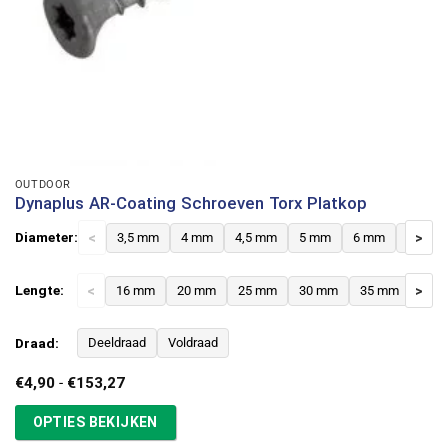
OUTDOOR
Dynaplus AR-Coating Schroeven Torx Platkop
Diameter:
<
3,5 mm
4 mm
4,5 mm
5 mm
6 mm
8 mm
>
Lengte:
<
16 mm
20 mm
25 mm
30 mm
35 mm
>
40 
Draad:
Deeldraad
Voldraad
Prijsklasse:
€
4,90
-
€
153,27
€4,90
tot
OPTIES BEKIJKEN
€153,27