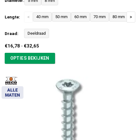
Diameter:
5 mm
8 mm
Lengte:
<
40 mm
50 mm
60 mm
70 mm
80 mm
>
Draad:
Deeldraad
Prijsklasse:
€
16,78
-
€
32,65
€16,78
tot
OPTIES BEKIJKEN
€32,65
ALLE
MATEN