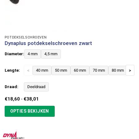
POTDEKSELSCHROEVEN
Dynaplus potdekselschroeven zwart
Diameter:
4 mm
4,5 mm
Lengte:
<
40 mm
50 mm
60 mm
70 mm
80 mm
>
Draad:
Deeldraad
Prijsklasse:
€
18,60
-
€
38,01
€18,60
tot
OPTIES BEKIJKEN
€38,01