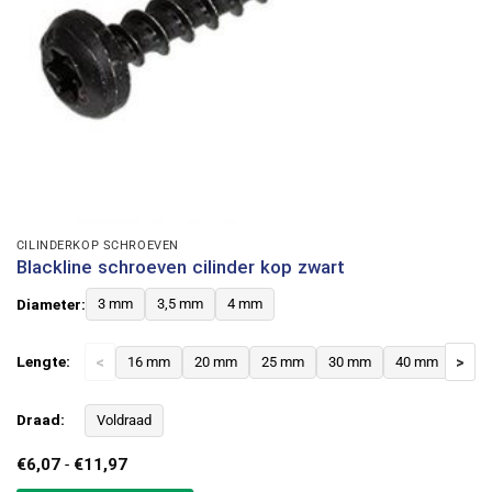
CILINDERKOP SCHROEVEN
Blackline schroeven cilinder kop zwart
Diameter:
3 mm
3,5 mm
4 mm
Lengte:
<
16 mm
20 mm
25 mm
30 mm
40 mm
>
Draad:
Voldraad
Prijsklasse:
€
6,07
-
€
11,97
€6,07