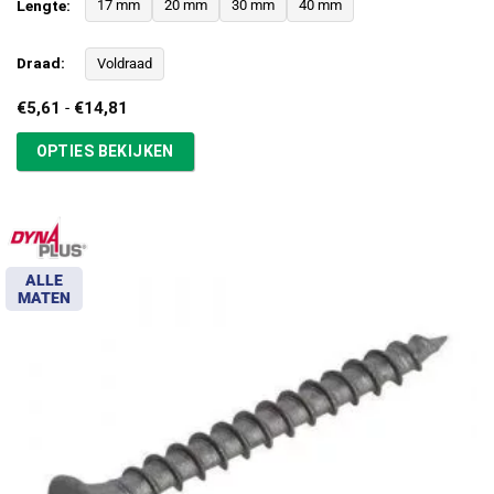
Lengte:
17 mm
20 mm
30 mm
40 mm
Draad:
Voldraad
Prijsklasse:
€
5,61
-
€
14,81
€5,61
tot
OPTIES BEKIJKEN
€14,81
ALLE
MATEN