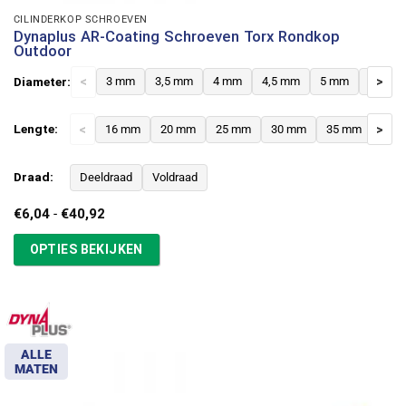
CILINDERKOP SCHROEVEN
Dynaplus AR-Coating Schroeven Torx Rondkop
Outdoor
Diameter:
<
3 mm
3,5 mm
4 mm
4,5 mm
5 mm
6 mm
>
Lengte:
<
16 mm
20 mm
25 mm
30 mm
35 mm
>
40 
Draad:
Deeldraad
Voldraad
Prijsklasse:
€
6,04
-
€
40,92
€6,04
tot
OPTIES BEKIJKEN
€40,92
ALLE
MATEN