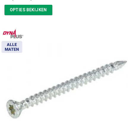
€16,87
tot
OPTIES BEKIJKEN
€39,13
ALLE
MATEN