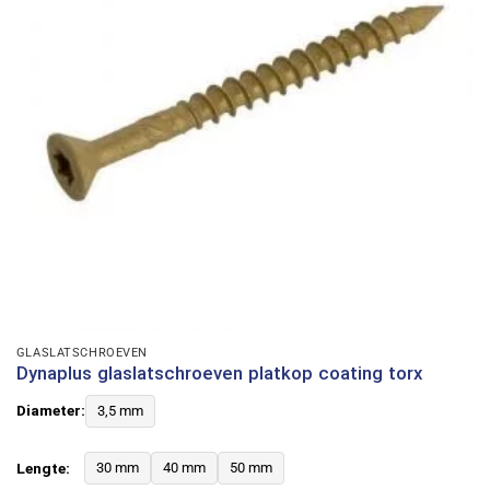
GLASLATSCHROEVEN
Dynaplus glaslatschroeven platkop coating torx
Diameter:
3,5 mm
Lengte:
30 mm
40 mm
50 mm