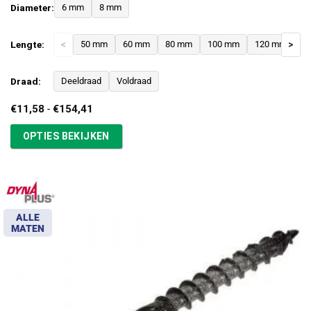
Diameter:
6 mm
8 mm
Lengte:
<
50 mm
60 mm
80 mm
100 mm
120 mm
>
1
Draad:
Deeldraad
Voldraad
Prijsklasse:
€
11,58
-
€
154,41
€11,58
tot
OPTIES BEKIJKEN
€154,41
ALLE
MATEN