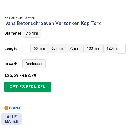
BETONSCHROEVEN
Ivana Betonschroeven Verzonken Kop Torx
Diameter:
7,5 mm
Lengte:
<
50 mm
60 mm
75 mm
100 mm
120 mm
>
Draad:
Deeldraad
Prijsklasse:
€
25,59
-
€
62,79
€25,59
tot
OPTIES BEKIJKEN
€62,79
ALLE
MATEN