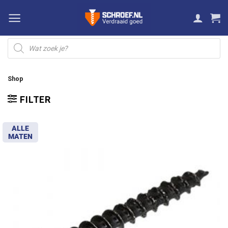
Ga
naar
inhoud
Producten
zoeken
Shop
FILTER
ALLE
MATEN