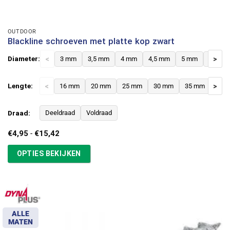
OUTDOOR
Blackline schroeven met platte kop zwart
Diameter:
<
3 mm
3,5 mm
4 mm
4,5 mm
5 mm
6 mm
>
Lengte:
<
16 mm
20 mm
25 mm
30 mm
35 mm
>
40 
Draad:
Deeldraad
Voldraad
Prijsklasse:
€
4,95
-
€
15,42
€4,95
tot
OPTIES BEKIJKEN
€15,42
ALLE
MATEN