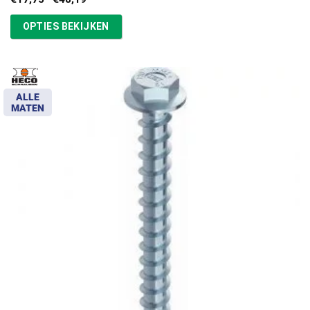
€17,75
tot
OPTIES BEKIJKEN
€48,19
ALLE
MATEN