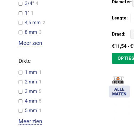
Diameter:
3/4"
4
1"
1
Lengte:
4,5 mm
2
8 mm
3
Draad:
Meer zien
€
11,54
-
€
OPTIES
Dikte
1 mm
1
2 mm
1
ALLE
3 mm
5
MATEN
4 mm
5
5 mm
1
Meer zien