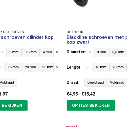
OP SCHROEVEN
OUTDOOR
e schroeven cilinder kop
Blackline schroeven met p
kop zwart
<
>
Diameter:
<
3 mm
3,5 mm
4 mm
3 mm
3,5 mm
<
>
Lengte:
<
16 mm
20 mm
25 mm
30 mm
40 mm
16 mm
20 mm
Draad:
Voldraad
Deeldraad
Voldraad
Prijsklasse:
Prijsklasse:
1,97
€
4,95
-
€
15,42
€6,07
€4,95
tot
tot
 BEKIJKEN
OPTIES BEKIJKEN
€11,97
€15,42