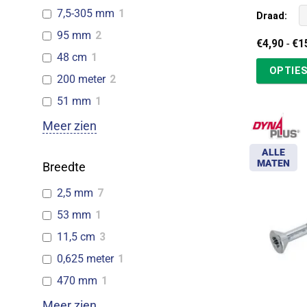
7,5-305 mm
1
Draad:
95 mm
2
€
4,90
-
€
1
48 cm
1
OPTIES
200 meter
2
51 mm
1
Meer zien
ALLE
MATEN
Breedte
2,5 mm
7
53 mm
1
11,5 cm
3
0,625 meter
1
470 mm
1
Meer zien