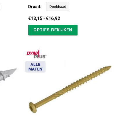
Draad:
Deeldraad
Prijsklasse:
€
13,15
-
€
16,92
€13,15
tot
OPTIES BEKIJKEN
€16,92
ALLE
MATEN