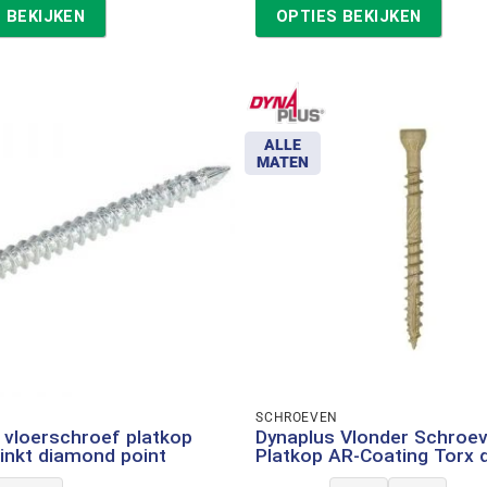
tot
tot
 BEKIJKEN
OPTIES BEKIJKEN
€38,01
€154,41
ALLE
MATEN
N
SCHROEVEN
 vloerschroef platkop
Dynaplus Vlonder Schroe
zinkt diamond point
Platkop AR-Coating Torx 