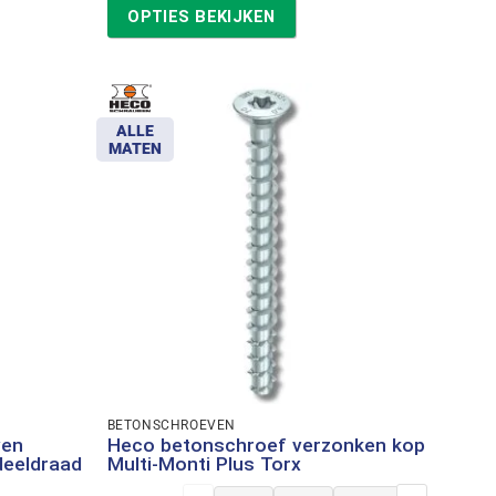
tot
OPTIES BEKIJKEN
€39,13
ALLE
MATEN
BETONSCHROEVEN
ven
Heco betonschroef verzonken kop
deeldraad
Multi-Monti Plus Torx