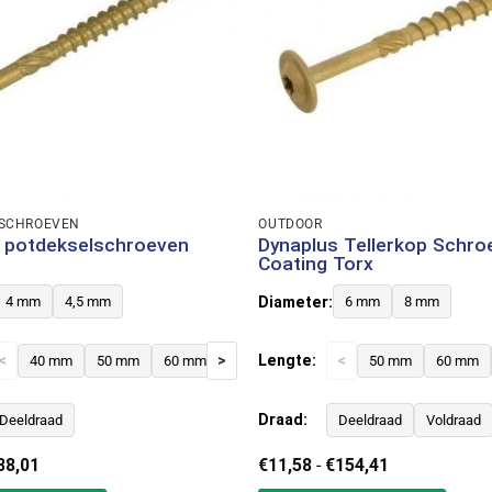
SCHROEVEN
OUTDOOR
 potdekselschroeven
Dynaplus Tellerkop Schro
Coating Torx
Diameter:
4 mm
4,5 mm
6 mm
8 mm
<
>
Lengte:
<
40 mm
50 mm
60 mm
70 mm
80 mm
50 mm
60 mm
Draad:
Deeldraad
Deeldraad
Voldraad
Prijsklasse:
Prijsklasse:
38,01
€
11,58
-
€
154,41
€18,60
€11,58