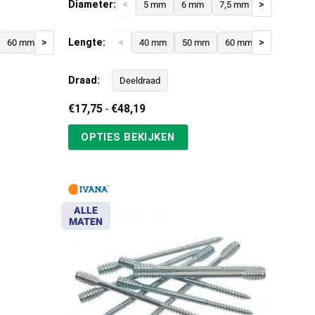
Diameter:
<
>
5 mm
6 mm
7,5 mm
>
Lengte:
<
>
60 mm
70 mm
80 mm
40 mm
50 mm
60 mm
80 mm
Draad:
Deeldraad
Prijsklasse:
€
17,75
-
€
48,19
€17,75
tot
OPTIES BEKIJKEN
€48,19
ALLE
MATEN