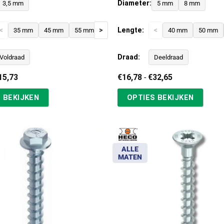
Diameter:
3,5 mm
5 mm
8 mm
<
>
Lengte:
<
35 mm
45 mm
55 mm
40 mm
50 mm
Draad:
Voldraad
Deeldraad
Prijsklasse:
Prijsklasse:
15,73
€
16,78
-
€
32,65
€11,54
€16,78
tot
tot
 BEKIJKEN
OPTIES BEKIJKEN
€15,73
€32,65
ALLE
MATEN