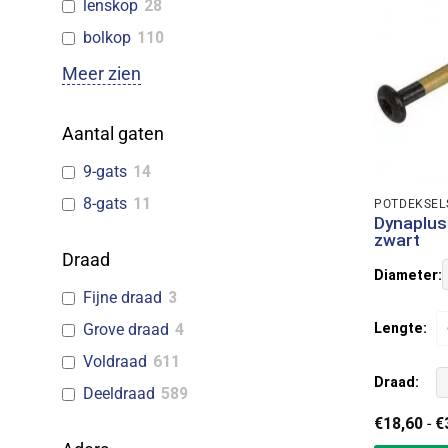
lenskop
28
bolkop
110
Meer zien
Aantal gaten
9-gats
14
8-gats
11
POTDEKSEL
Dynaplus
zwart
Draad
Diameter:
Fijne draad
3
Grove draad
4
Lengte:
Voldraad
611
Draad:
Deeldraad
589
€
18,60
-
€