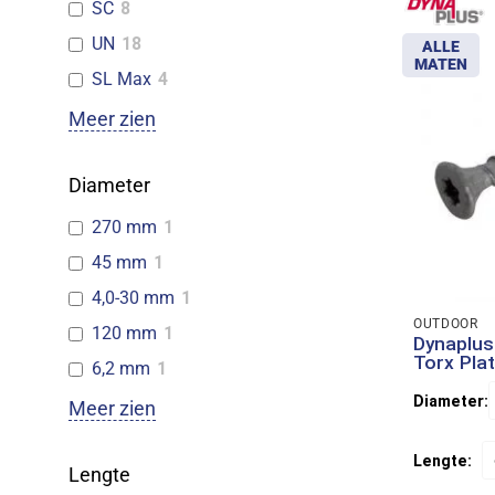
SC
8
UN
18
ALLE
MATEN
SL Max
4
Meer zien
Diameter
270 mm
1
45 mm
1
4,0-30 mm
1
OUTDOOR
120 mm
1
Dynaplus
Torx Pla
6,2 mm
1
Diameter:
Meer zien
Lengte:
Lengte