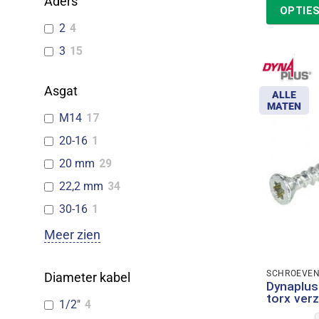
Aders
OPTIES
2
4
3
15
Asgat
ALLE
MATEN
M14
17
20-16
1
20 mm
29
22,2 mm
34
30-16
1
Meer zien
SCHROEVE
Diameter kabel
Dynaplus
torx ver
1/2"
4