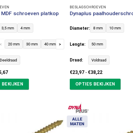
EVEN
BESLAGSCHROEVEN
 MDF schroeven platkop
Dynaplus paalhouderschr
Diameter:
3,5 mm
4 mm
8 mm
10 mm
<
>
Lengte:
20 mm
30 mm
40 mm
50 mm
60 mm
50 mm
Draad:
Deeldraad
Voldraad
Prijsklasse:
Prijsklasse:
5,67
€
23,97
-
€
38,22
€7,41
€23,97
tot
tot
 BEKIJKEN
OPTIES BEKIJKEN
€15,67
€38,22
ALLE
MATEN