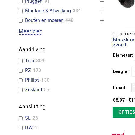
Pluggen
91
Montage & Afwerking
334
Bouten en moeren
448
Meer zien
CILINDERK
Blacklin
zwart
Aandrijving
Diameter:
Torx
804
PZ
170
Lengte:
Philips
130
Draad:
Zeskant
57
€
6,07
-
€
1
Aansluiting
OPTIES
SL
26
DW
4