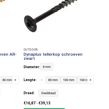
OUTDOOR
even AR-
Dynaplus tellerkop schroeven
zwart
Diameter:
8 mm
>
Lengte:
<
>
80 mm
100 mm
120 mm
80 mm
140 mm
100 mm
160 mm
160 mm
180 mm
220 mm
200 
Draad:
Deeldraad
Prijsklasse:
€
16,87
-
€
39,13
€16,87