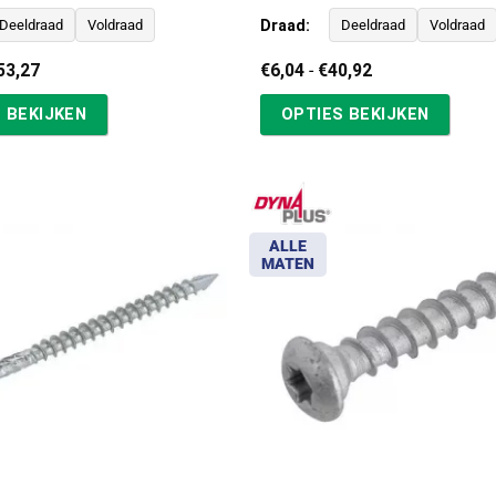
Draad:
Deeldraad
Voldraad
Deeldraad
Voldraad
Prijsklasse:
Prijsklasse:
53,27
€
6,04
-
€
40,92
€4,90
€6,04
tot
tot
 BEKIJKEN
OPTIES BEKIJKEN
€153,27
€40,92
ALLE
MATEN