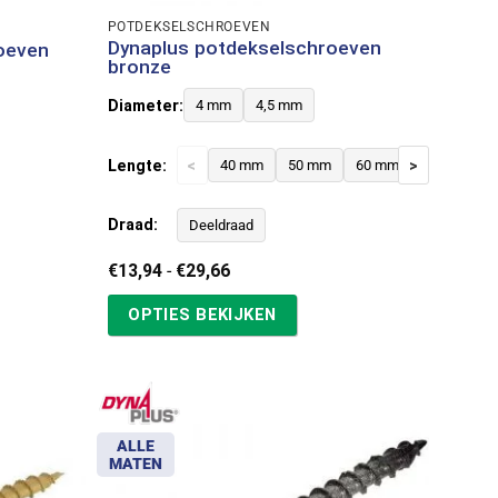
POTDEKSELSCHROEVEN
Dynaplus potdekselschroeven
oeven
bronze
Diameter:
4 mm
4,5 mm
Lengte:
<
>
40 mm
50 mm
60 mm
70 mm
Draad:
Deeldraad
Prijsklasse:
€
13,94
-
€
29,66
€13,94
tot
OPTIES BEKIJKEN
€29,66
ALLE
MATEN