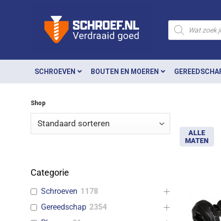
Ga
naar
Producten
zoeken
inhoud
SCHROEVEN
BOUTEN EN MOEREN
GEREEDSCHA
Shop
ALLE
MATEN
Categorie
Schroeven
1178
Gereedschap
2354