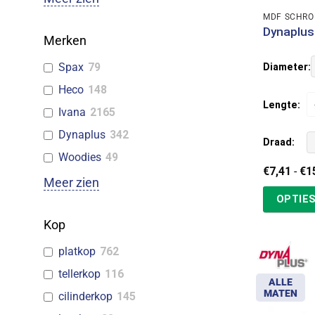
MDF SCHRO
Dynaplus
Merken
Spax
79
Diameter:
Heco
148
Lengte:
Ivana
2165
Dynaplus
342
Draad:
Woodies
49
€
7,41
-
€
1
Meer zien
OPTIES
Kop
platkop
762
tellerkop
116
ALLE
MATEN
cilinderkop
145