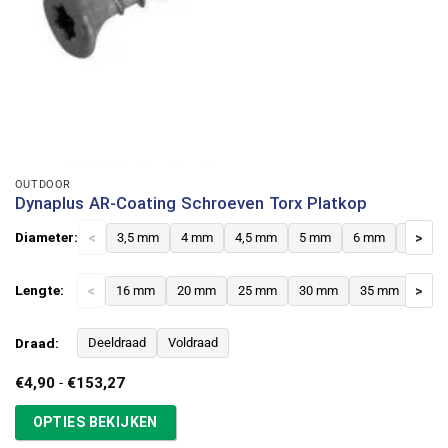
OUTDOOR
Dynaplus AR-Coating Schroeven Torx Platkop
Diameter:
<
3,5 mm
4 mm
4,5 mm
5 mm
6 mm
8 mm
>
Lengte:
<
16 mm
20 mm
25 mm
30 mm
35 mm
>
40 
Draad:
Deeldraad
Voldraad
Prijsklasse:
€
4,90
-
€
153,27
€4,90
tot
OPTIES BEKIJKEN
€153,27