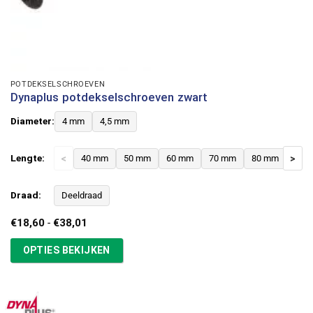
POTDEKSELSCHROEVEN
Dynaplus potdekselschroeven zwart
Diameter:
4 mm
4,5 mm
Lengte:
<
40 mm
50 mm
60 mm
70 mm
80 mm
>
Draad:
Deeldraad
Prijsklasse:
€
18,60
-
€
38,01
€18,60
tot
OPTIES BEKIJKEN
€38,01