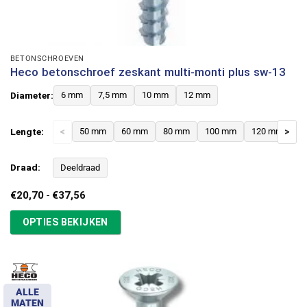
BETONSCHROEVEN
Heco betonschroef zeskant multi-monti plus sw-13
Diameter:
6 mm
7,5 mm
10 mm
12 mm
Lengte:
<
50 mm
60 mm
80 mm
100 mm
120 mm
>
Draad:
Deeldraad
Prijsklasse:
€
20,70
-
€
37,56
€20,70
tot
OPTIES BEKIJKEN
€37,56
ALLE
MATEN