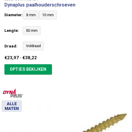
Dynaplus paalhouderschroeven
Diameter:
8 mm
10 mm
Lengte:
50 mm
Draad:
Voldraad
Prijsklasse:
€
23,97
-
€
38,22
€23,97
tot
OPTIES BEKIJKEN
€38,22
ALLE
MATEN