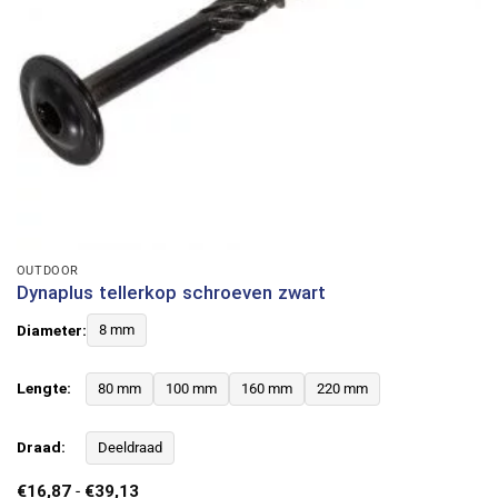
OUTDOOR
Dynaplus tellerkop schroeven zwart
Diameter:
8 mm
Lengte:
80 mm
100 mm
160 mm
220 mm
Draad:
Deeldraad
Prijsklasse:
€
16,87
-
€
39,13