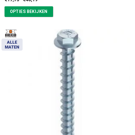
€17,75
tot
OPTIES BEKIJKEN
€48,19
ALLE
MATEN