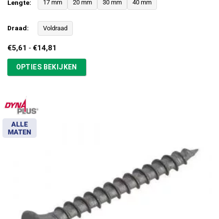
Lengte:
17 mm
20 mm
30 mm
40 mm
Draad:
Voldraad
Prijsklasse:
€
5,61
-
€
14,81
€5,61
tot
OPTIES BEKIJKEN
€14,81
ALLE
MATEN