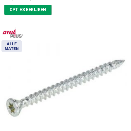
€16,87
tot
OPTIES BEKIJKEN
€39,13
ALLE
MATEN