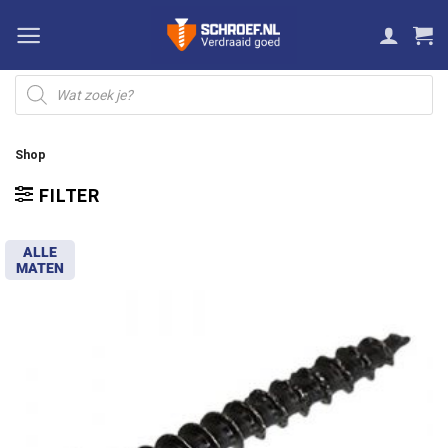
Ga
naar
inhoud
Producten
zoeken
Shop
FILTER
ALLE
MATEN