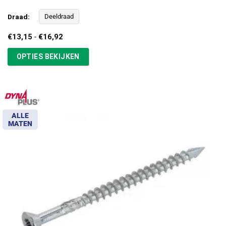
Draad:
Deeldraad
Prijsklasse:
€
13,15
-
€
16,92
€13,15
tot
OPTIES BEKIJKEN
€16,92
ALLE
MATEN