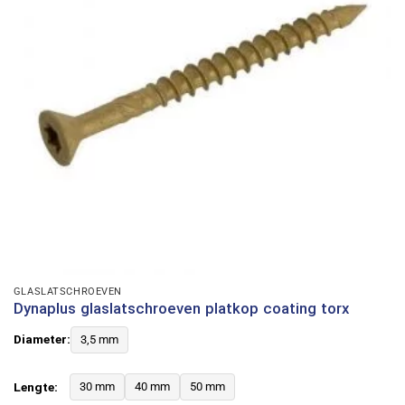
GLASLATSCHROEVEN
Dynaplus glaslatschroeven platkop coating torx
Diameter:
3,5 mm
Lengte:
30 mm
40 mm
50 mm