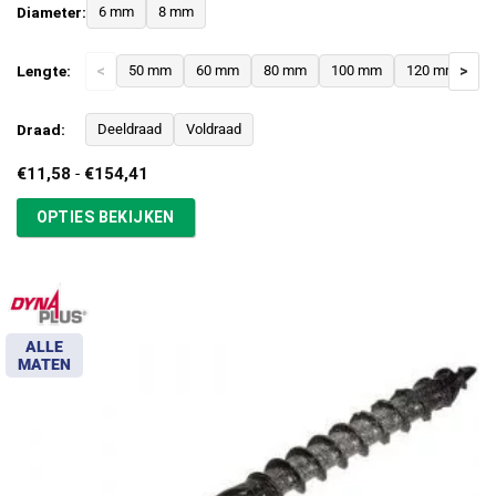
Diameter:
6 mm
8 mm
Lengte:
<
50 mm
60 mm
80 mm
100 mm
120 mm
>
1
Draad:
Deeldraad
Voldraad
Prijsklasse:
€
11,58
-
€
154,41
€11,58
tot
OPTIES BEKIJKEN
€154,41
ALLE
MATEN