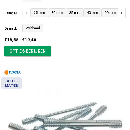
Lengte:
<
25 mm
30 mm
35 mm
40 mm
50 mm
>
Draad:
Voldraad
Prijsklasse:
€
16,55
-
€
19,46
€16,55
tot
OPTIES BEKIJKEN
€19,46
ALLE
MATEN