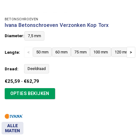
BETONSCHROEVEN
Ivana Betonschroeven Verzonken Kop Torx
Diameter:
7,5 mm
Lengte:
<
50 mm
60 mm
75 mm
100 mm
120 mm
>
Draad:
Deeldraad
Prijsklasse:
€
25,59
-
€
62,79
€25,59
tot
OPTIES BEKIJKEN
€62,79
ALLE
MATEN