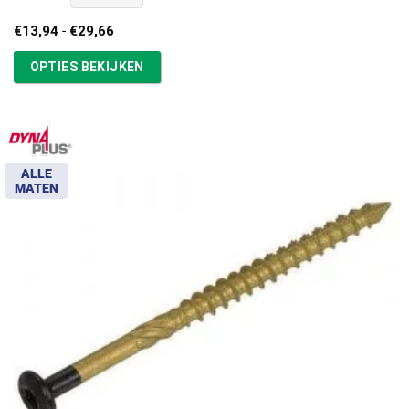
Prijsklasse:
€
13,94
-
€
29,66
€13,94
tot
OPTIES BEKIJKEN
€29,66
ALLE
MATEN