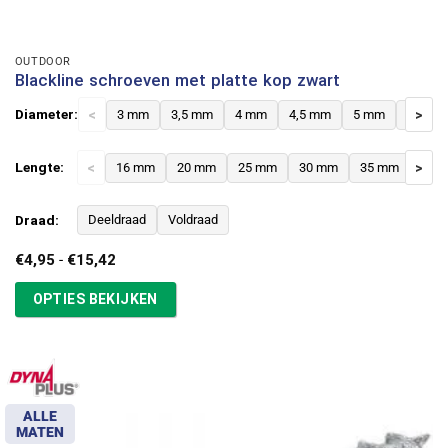
OUTDOOR
Blackline schroeven met platte kop zwart
Diameter:
<
3 mm
3,5 mm
4 mm
4,5 mm
5 mm
6 mm
>
Lengte:
<
16 mm
20 mm
25 mm
30 mm
35 mm
>
40 
Draad:
Deeldraad
Voldraad
Prijsklasse:
€
4,95
-
€
15,42
€4,95
tot
OPTIES BEKIJKEN
€15,42
ALLE
MATEN