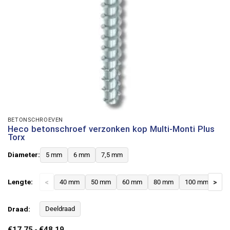
BETONSCHROEVEN
Heco betonschroef verzonken kop Multi-Monti Plus
Torx
Diameter:
5 mm
6 mm
7,5 mm
Lengte:
<
40 mm
50 mm
60 mm
80 mm
100 mm
>
12
Draad:
Deeldraad
Prijsklasse:
€
17,75
-
€
48,19