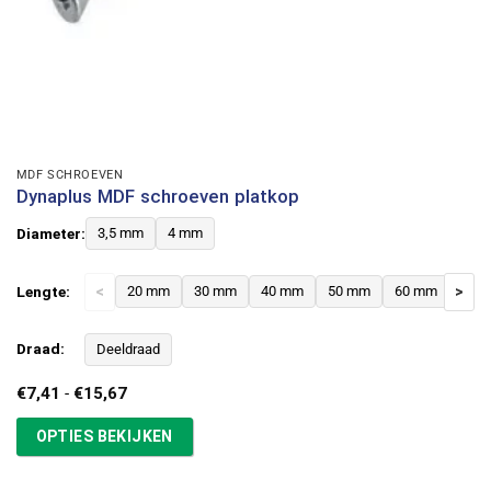
MDF SCHROEVEN
Dynaplus MDF schroeven platkop
Diameter:
3,5 mm
4 mm
Lengte:
<
20 mm
30 mm
40 mm
50 mm
60 mm
>
Draad:
Deeldraad
Prijsklasse:
€
7,41
-
€
15,67
€7,41
tot
OPTIES BEKIJKEN
€15,67