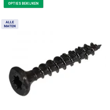
tot
OPTIES BEKIJKEN
€11,97
ALLE
MATEN