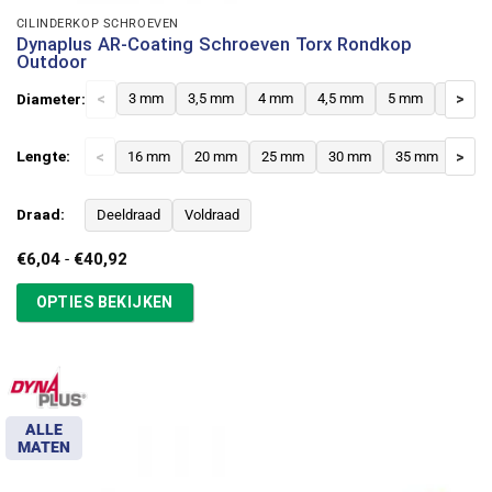
CILINDERKOP SCHROEVEN
Dynaplus AR-Coating Schroeven Torx Rondkop
Outdoor
Diameter:
<
3 mm
3,5 mm
4 mm
4,5 mm
5 mm
6 mm
>
Lengte:
<
16 mm
20 mm
25 mm
30 mm
35 mm
>
40 
Draad:
Deeldraad
Voldraad
Prijsklasse:
€
6,04
-
€
40,92
€6,04
tot
OPTIES BEKIJKEN
€40,92
ALLE
MATEN