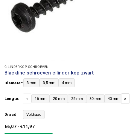
CILINDERKOP SCHROEVEN
Blackline schroeven cilinder kop zwart
Diameter:
3 mm
3,5 mm
4 mm
Lengte:
<
16 mm
20 mm
25 mm
30 mm
40 mm
>
Draad:
Voldraad
Prijsklasse:
€
6,07
-
€
11,97
€6,07