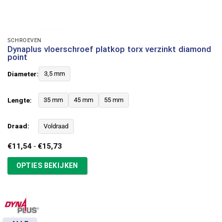
SCHROEVEN
Dynaplus vloerschroef platkop torx verzinkt diamond
point
Diameter:
3,5 mm
Lengte:
35 mm
45 mm
55 mm
Draad:
Voldraad
Prijsklasse:
€
11,54
-
€
15,73
€11,54
tot
OPTIES BEKIJKEN
€15,73