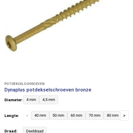
POTDEKSELSCHROEVEN
Dynaplus potdekselschroeven bronze
Diameter:
4 mm
4,5 mm
Lengte:
<
40 mm
50 mm
60 mm
70 mm
80 mm
>
Draad:
Deeldraad