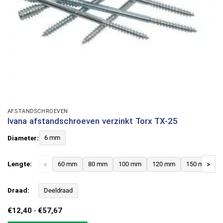
AFSTANDSCHROEVEN
Ivana afstandschroeven verzinkt Torx TX-25
Diameter:
6 mm
Lengte:
<
60 mm
80 mm
100 mm
120 mm
150 mm
>
Draad:
Deeldraad
Prijsklasse:
€
12,40
-
€
57,67
€12,40