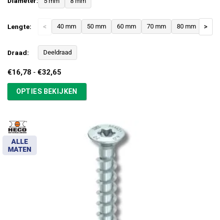
Diameter:
5 mm
8 mm
Lengte:
<
40 mm
50 mm
60 mm
70 mm
80 mm
>
Draad:
Deeldraad
Prijsklasse:
€
16,78
-
€
32,65
€16,78
tot
OPTIES BEKIJKEN
€32,65
ALLE
MATEN