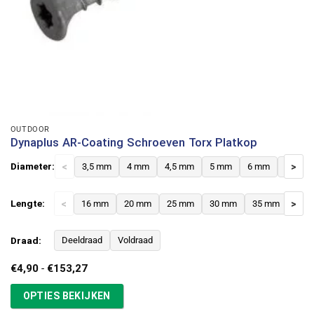
OUTDOOR
Dynaplus AR-Coating Schroeven Torx Platkop
Diameter:
<
3,5 mm
4 mm
4,5 mm
5 mm
6 mm
8 mm
>
Lengte:
<
16 mm
20 mm
25 mm
30 mm
35 mm
>
40 
Draad:
Deeldraad
Voldraad
Prijsklasse:
€
4,90
-
€
153,27
€4,90
tot
OPTIES BEKIJKEN
€153,27