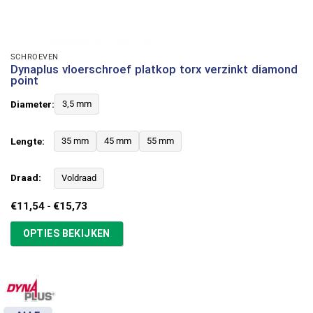
SCHROEVEN
Dynaplus vloerschroef platkop torx verzinkt diamond
point
Diameter:
3,5 mm
Lengte:
35 mm
45 mm
55 mm
Draad:
Voldraad
Prijsklasse:
€
11,54
-
€
15,73
€11,54
tot
OPTIES BEKIJKEN
€15,73