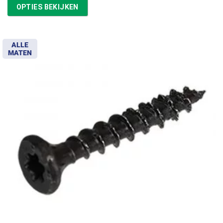
tot
OPTIES BEKIJKEN
€11,97
ALLE
MATEN