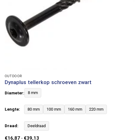
OUTDOOR
Dynaplus tellerkop schroeven zwart
Diameter:
8 mm
Lengte:
80 mm
100 mm
160 mm
220 mm
Draad:
Deeldraad
Prijsklasse:
€
16,87
-
€
39,13