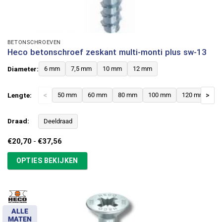
BETONSCHROEVEN
Heco betonschroef zeskant multi-monti plus sw-13
Diameter:
6 mm
7,5 mm
10 mm
12 mm
Lengte:
<
50 mm
60 mm
80 mm
100 mm
120 mm
>
Draad:
Deeldraad
Prijsklasse:
€
20,70
-
€
37,56
€20,70
tot
OPTIES BEKIJKEN
€37,56
ALLE
MATEN