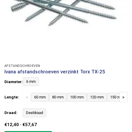
AFSTANDSCHROEVEN
Ivana afstandschroeven verzinkt Torx TX-25
Diameter:
6 mm
Lengte:
<
60 mm
80 mm
100 mm
120 mm
150 mm
>
Draad:
Deeldraad
Prijsklasse:
€
12,40
-
€
57,67
€12,40