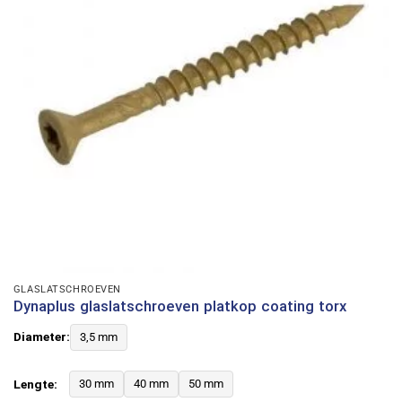
GLASLATSCHROEVEN
Dynaplus glaslatschroeven platkop coating torx
Diameter:
3,5 mm
Lengte:
30 mm
40 mm
50 mm