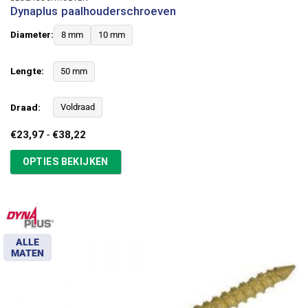
Dynaplus paalhouderschroeven
Diameter:
8 mm
10 mm
Lengte:
50 mm
Draad:
Voldraad
Prijsklasse:
€
23,97
-
€
38,22
€23,97
tot
OPTIES BEKIJKEN
€38,22
ALLE
MATEN