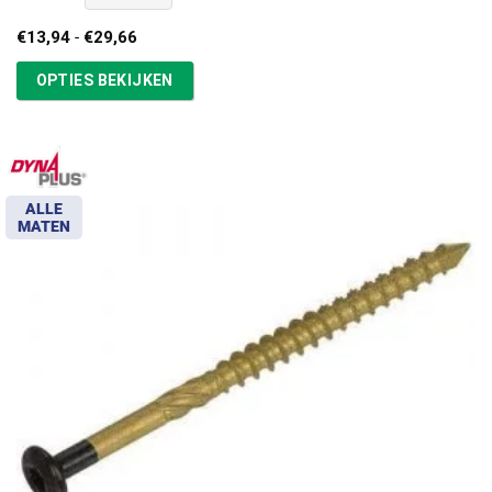
Prijsklasse:
€
13,94
-
€
29,66
€13,94
tot
OPTIES BEKIJKEN
€29,66
ALLE
MATEN