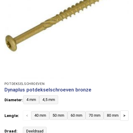
POTDEKSELSCHROEVEN
Dynaplus potdekselschroeven bronze
Diameter:
4 mm
4,5 mm
Lengte:
<
40 mm
50 mm
60 mm
70 mm
80 mm
>
Draad:
Deeldraad