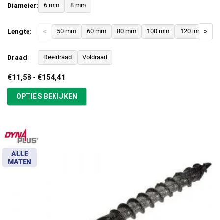
Diameter:
6 mm
8 mm
Lengte:
<
50 mm
60 mm
80 mm
100 mm
120 mm
>
1
Draad:
Deeldraad
Voldraad
Prijsklasse:
€
11,58
-
€
154,41
€11,58
tot
OPTIES BEKIJKEN
€154,41
ALLE
MATEN