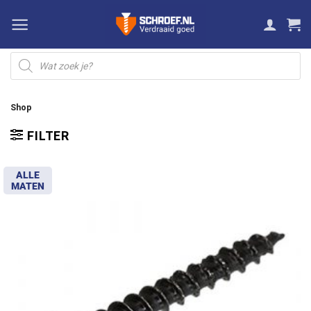
Ga
naar
inhoud
Producten
zoeken
Shop
FILTER
ALLE
MATEN