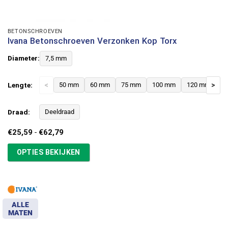
BETONSCHROEVEN
Ivana Betonschroeven Verzonken Kop Torx
Diameter:
7,5 mm
Lengte:
<
50 mm
60 mm
75 mm
100 mm
120 mm
>
Draad:
Deeldraad
Prijsklasse:
€
25,59
-
€
62,79
€25,59
tot
OPTIES BEKIJKEN
€62,79
ALLE
MATEN