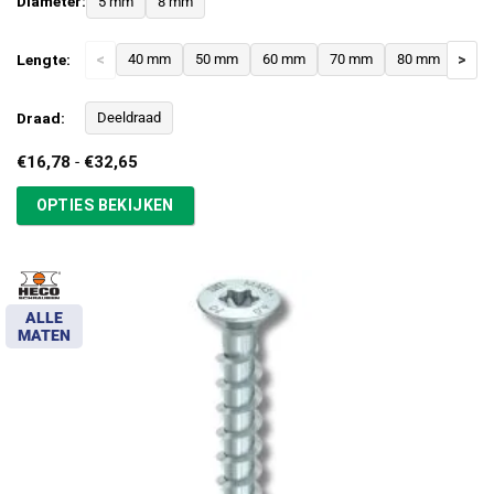
Diameter:
5 mm
8 mm
Lengte:
<
40 mm
50 mm
60 mm
70 mm
80 mm
>
Draad:
Deeldraad
Prijsklasse:
€
16,78
-
€
32,65
€16,78
tot
OPTIES BEKIJKEN
€32,65
ALLE
MATEN