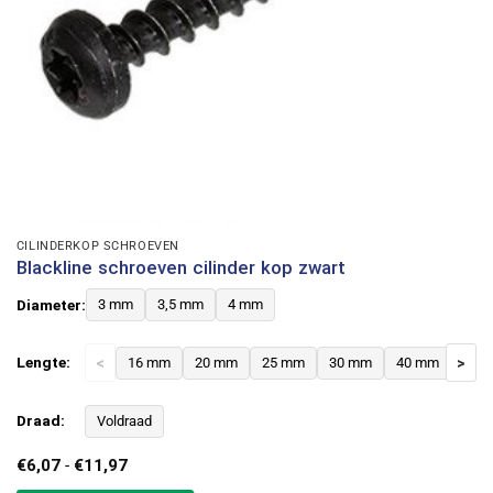
CILINDERKOP SCHROEVEN
Blackline schroeven cilinder kop zwart
Diameter:
3 mm
3,5 mm
4 mm
Lengte:
<
16 mm
20 mm
25 mm
30 mm
40 mm
>
Draad:
Voldraad
Prijsklasse:
€
6,07
-
€
11,97
€6,07