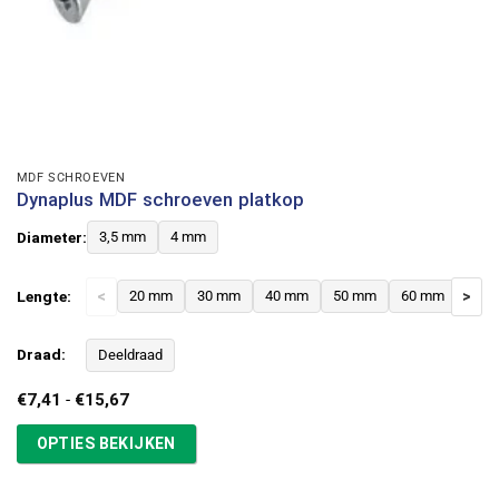
MDF SCHROEVEN
Dynaplus MDF schroeven platkop
Diameter:
3,5 mm
4 mm
Lengte:
<
20 mm
30 mm
40 mm
50 mm
60 mm
>
Draad:
Deeldraad
Prijsklasse:
€
7,41
-
€
15,67
€7,41
tot
OPTIES BEKIJKEN
€15,67