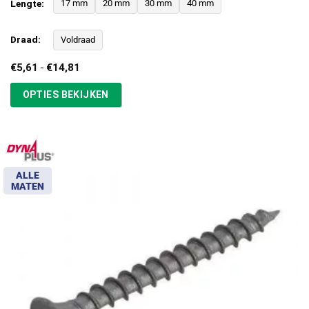
Lengte:
17 mm
20 mm
30 mm
40 mm
Draad:
Voldraad
Prijsklasse:
€
5,61
-
€
14,81
€5,61
tot
OPTIES BEKIJKEN
€14,81
ALLE
MATEN