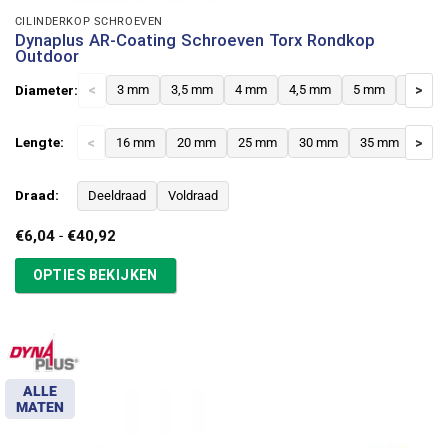
CILINDERKOP SCHROEVEN
Dynaplus AR-Coating Schroeven Torx Rondkop
Outdoor
Diameter:
<
3 mm
3,5 mm
4 mm
4,5 mm
5 mm
6 mm
>
Lengte:
<
16 mm
20 mm
25 mm
30 mm
35 mm
>
40 
Draad:
Deeldraad
Voldraad
Prijsklasse:
€
6,04
-
€
40,92
€6,04
tot
OPTIES BEKIJKEN
€40,92
ALLE
MATEN