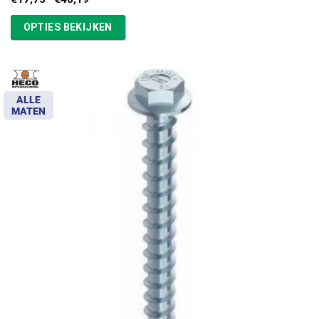
€17,75
tot
OPTIES BEKIJKEN
€48,19
ALLE
MATEN