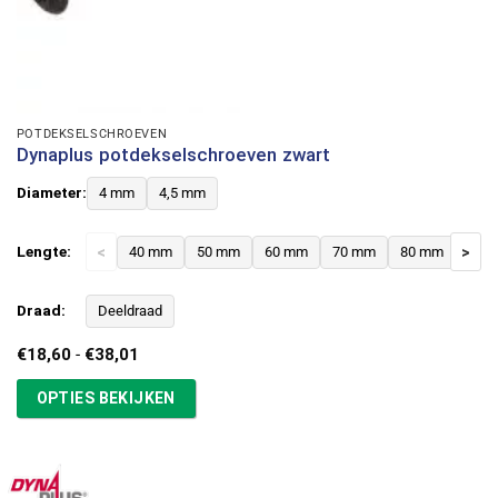
POTDEKSELSCHROEVEN
Dynaplus potdekselschroeven zwart
Diameter:
4 mm
4,5 mm
Lengte:
<
40 mm
50 mm
60 mm
70 mm
80 mm
>
Draad:
Deeldraad
Prijsklasse:
€
18,60
-
€
38,01
€18,60
tot
OPTIES BEKIJKEN
€38,01