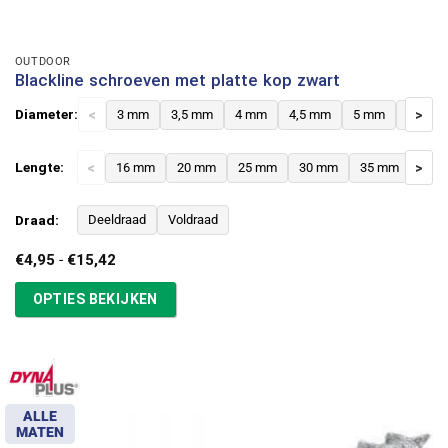
OUTDOOR
Blackline schroeven met platte kop zwart
Diameter:
<
3 mm
3,5 mm
4 mm
4,5 mm
5 mm
6 mm
>
Lengte:
<
16 mm
20 mm
25 mm
30 mm
35 mm
>
40 
Draad:
Deeldraad
Voldraad
Prijsklasse:
€
4,95
-
€
15,42
€4,95
tot
OPTIES BEKIJKEN
€15,42
ALLE
MATEN