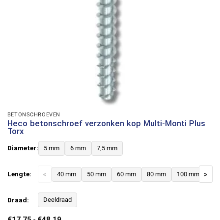
BETONSCHROEVEN
Heco betonschroef verzonken kop Multi-Monti Plus
Torx
Diameter:
5 mm
6 mm
7,5 mm
Lengte:
<
40 mm
50 mm
60 mm
80 mm
100 mm
>
12
Draad:
Deeldraad
Prijsklasse:
€
17,75
-
€
48,19