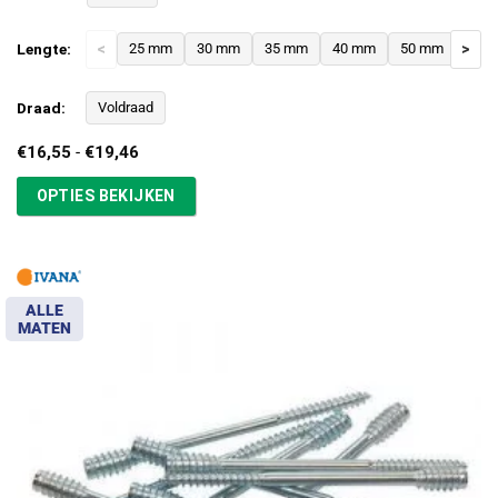
Lengte:
<
25 mm
30 mm
35 mm
40 mm
50 mm
>
Draad:
Voldraad
Prijsklasse:
€
16,55
-
€
19,46
€16,55
tot
OPTIES BEKIJKEN
€19,46
ALLE
MATEN