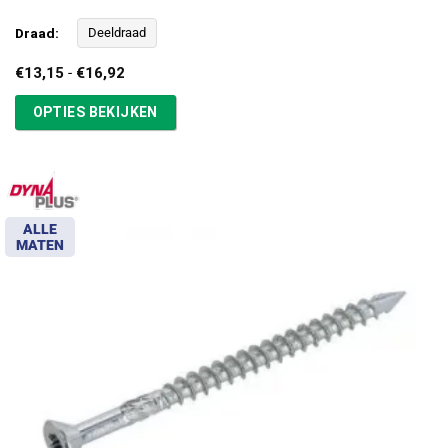
Draad:
Deeldraad
Prijsklasse:
€
13,15
-
€
16,92
€13,15
tot
OPTIES BEKIJKEN
€16,92
ALLE
MATEN