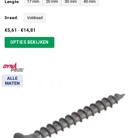
Lengte:
17 mm
20 mm
30 mm
40 mm
Draad:
Voldraad
Prijsklasse:
€
5,61
-
€
14,81
€5,61
tot
OPTIES BEKIJKEN
€14,81
ALLE
MATEN