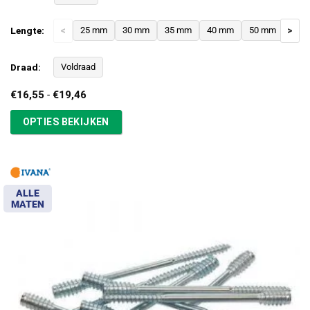
Lengte:
<
25 mm
30 mm
35 mm
40 mm
50 mm
>
Draad:
Voldraad
Prijsklasse:
€
16,55
-
€
19,46
€16,55
tot
OPTIES BEKIJKEN
€19,46
ALLE
MATEN