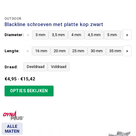
OUTDOOR
Blackline schroeven met platte kop zwart
Diameter:
<
3 mm
3,5 mm
4 mm
4,5 mm
5 mm
6 mm
>
Lengte:
<
16 mm
20 mm
25 mm
30 mm
35 mm
>
40 
Draad:
Deeldraad
Voldraad
Prijsklasse:
€
4,95
-
€
15,42
€4,95
tot
OPTIES BEKIJKEN
€15,42
ALLE
MATEN