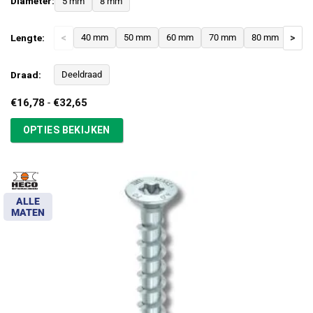
Diameter:
5 mm
8 mm
Lengte:
<
40 mm
50 mm
60 mm
70 mm
80 mm
>
Draad:
Deeldraad
Prijsklasse:
€
16,78
-
€
32,65
€16,78
tot
OPTIES BEKIJKEN
€32,65
ALLE
MATEN