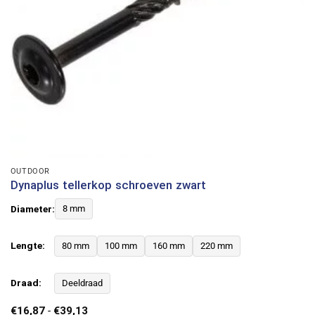
OUTDOOR
Dynaplus tellerkop schroeven zwart
Diameter:
8 mm
Lengte:
80 mm
100 mm
160 mm
220 mm
Draad:
Deeldraad
Prijsklasse:
€
16,87
-
€
39,13