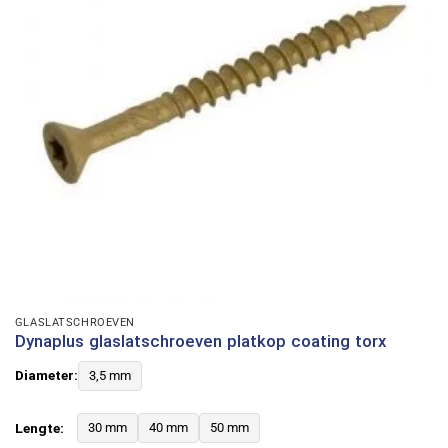
GLASLATSCHROEVEN
Dynaplus glaslatschroeven platkop coating torx
Diameter:
3,5 mm
Lengte:
30 mm
40 mm
50 mm