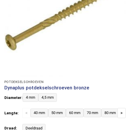
POTDEKSELSCHROEVEN
Dynaplus potdekselschroeven bronze
Diameter:
4 mm
4,5 mm
Lengte:
<
40 mm
50 mm
60 mm
70 mm
80 mm
>
Draad:
Deeldraad