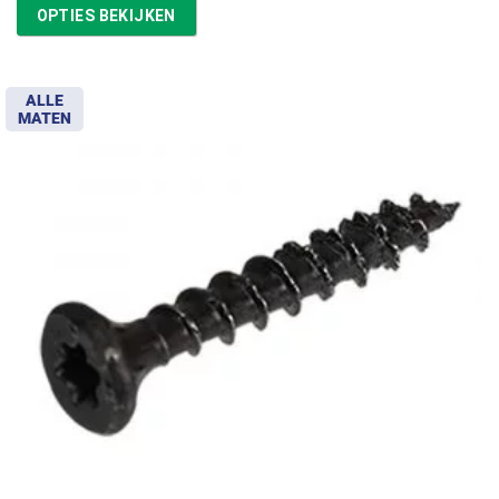
tot
OPTIES BEKIJKEN
€11,97
ALLE
MATEN