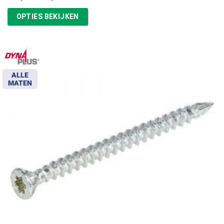
€16,87
tot
OPTIES BEKIJKEN
€39,13
ALLE
MATEN