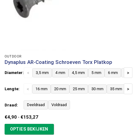
OUTDOOR
Dynaplus AR-Coating Schroeven Torx Platkop
Diameter:
<
3,5 mm
4 mm
4,5 mm
5 mm
6 mm
8 mm
>
Lengte:
<
16 mm
20 mm
25 mm
30 mm
35 mm
>
40 
Draad:
Deeldraad
Voldraad
Prijsklasse:
€
4,90
-
€
153,27
€4,90
tot
OPTIES BEKIJKEN
€153,27