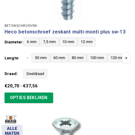
BETONSCHROEVEN
Heco betonschroef zeskant multi-monti plus sw-13
Diameter:
6 mm
7,5 mm
10 mm
12 mm
Lengte:
<
50 mm
60 mm
80 mm
100 mm
120 mm
>
Draad:
Deeldraad
Prijsklasse:
€
20,70
-
€
37,56
€20,70
tot
OPTIES BEKIJKEN
€37,56
ALLE
MATEN