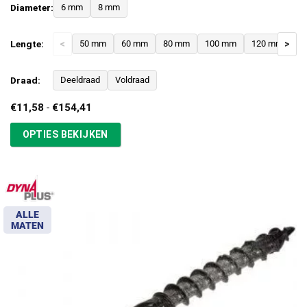
Diameter:
6 mm
8 mm
Lengte:
<
50 mm
60 mm
80 mm
100 mm
120 mm
>
1
Draad:
Deeldraad
Voldraad
Prijsklasse:
€
11,58
-
€
154,41
€11,58
tot
OPTIES BEKIJKEN
€154,41
ALLE
MATEN