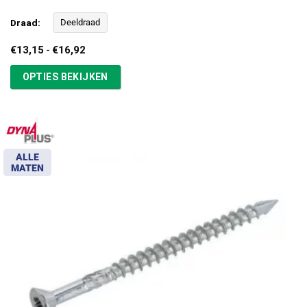
Draad:
Deeldraad
Prijsklasse:
€
13,15
-
€
16,92
€13,15
tot
OPTIES BEKIJKEN
€16,92
ALLE
MATEN