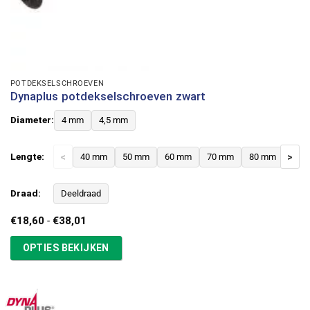
POTDEKSELSCHROEVEN
Dynaplus potdekselschroeven zwart
Diameter:
4 mm
4,5 mm
Lengte:
<
40 mm
50 mm
60 mm
70 mm
80 mm
>
Draad:
Deeldraad
Prijsklasse:
€
18,60
-
€
38,01
€18,60
tot
OPTIES BEKIJKEN
€38,01