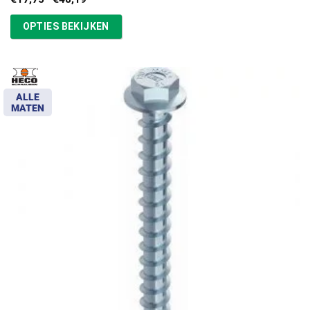
€17,75
tot
OPTIES BEKIJKEN
€48,19
ALLE
MATEN