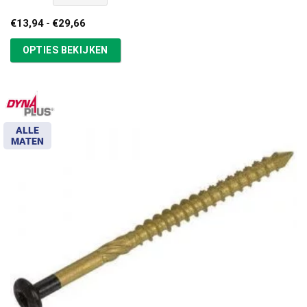
Prijsklasse:
€
13,94
-
€
29,66
€13,94
tot
OPTIES BEKIJKEN
€29,66
ALLE
MATEN