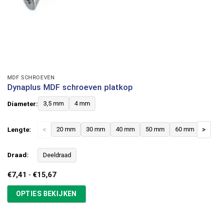
MDF SCHROEVEN
Dynaplus MDF schroeven platkop
Diameter:
3,5 mm
4 mm
Lengte:
<
20 mm
30 mm
40 mm
50 mm
60 mm
>
Draad:
Deeldraad
Prijsklasse:
€
7,41
-
€
15,67
€7,41
tot
OPTIES BEKIJKEN
€15,67