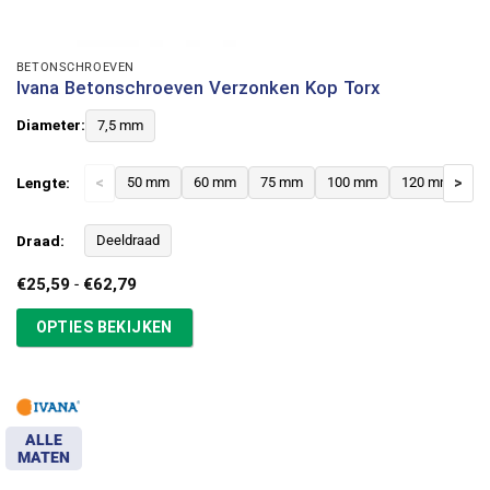
BETONSCHROEVEN
Ivana Betonschroeven Verzonken Kop Torx
Diameter:
7,5 mm
Lengte:
<
50 mm
60 mm
75 mm
100 mm
120 mm
>
Draad:
Deeldraad
Prijsklasse:
€
25,59
-
€
62,79
€25,59
tot
OPTIES BEKIJKEN
€62,79
ALLE
MATEN