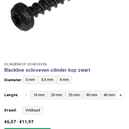
CILINDERKOP SCHROEVEN
Blackline schroeven cilinder kop zwart
Diameter:
3 mm
3,5 mm
4 mm
Lengte:
<
16 mm
20 mm
25 mm
30 mm
40 mm
>
Draad:
Voldraad
Prijsklasse:
€
6,07
-
€
11,97
€6,07