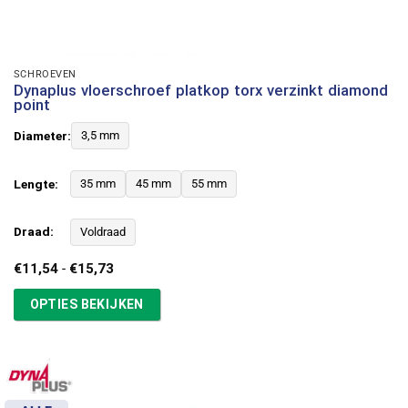
SCHROEVEN
Dynaplus vloerschroef platkop torx verzinkt diamond
point
Diameter:
3,5 mm
Lengte:
35 mm
45 mm
55 mm
Draad:
Voldraad
Prijsklasse:
€
11,54
-
€
15,73
€11,54
tot
OPTIES BEKIJKEN
€15,73