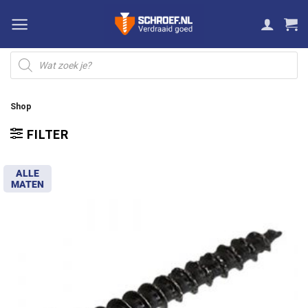
Ga
naar
inhoud
Producten
zoeken
Shop
FILTER
ALLE
MATEN