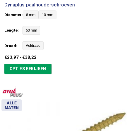
Dynaplus paalhouderschroeven
Diameter:
8 mm
10 mm
Lengte:
50 mm
Draad:
Voldraad
Prijsklasse:
€
23,97
-
€
38,22
€23,97
tot
OPTIES BEKIJKEN
€38,22
ALLE
MATEN