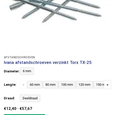
AFSTANDSCHROEVEN
Ivana afstandschroeven verzinkt Torx TX-25
Diameter:
6 mm
Lengte:
<
60 mm
80 mm
100 mm
120 mm
150 mm
>
Draad:
Deeldraad
Prijsklasse:
€
12,40
-
€
57,67
€12,40