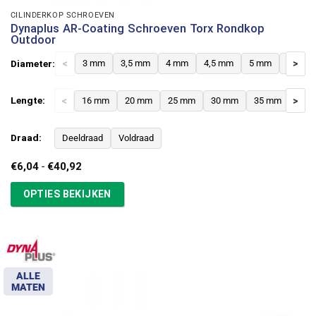
CILINDERKOP SCHROEVEN
Dynaplus AR-Coating Schroeven Torx Rondkop
Outdoor
Diameter:
<
3 mm
3,5 mm
4 mm
4,5 mm
5 mm
6 mm
>
Lengte:
<
16 mm
20 mm
25 mm
30 mm
35 mm
>
40 
Draad:
Deeldraad
Voldraad
Prijsklasse:
€
6,04
-
€
40,92
€6,04
tot
OPTIES BEKIJKEN
€40,92
ALLE
MATEN