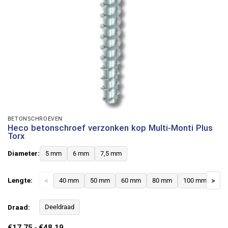
BETONSCHROEVEN
Heco betonschroef verzonken kop Multi-Monti Plus
Torx
Diameter:
5 mm
6 mm
7,5 mm
Lengte:
<
40 mm
50 mm
60 mm
80 mm
100 mm
>
12
Draad:
Deeldraad
Prijsklasse:
€
17,75
-
€
48,19