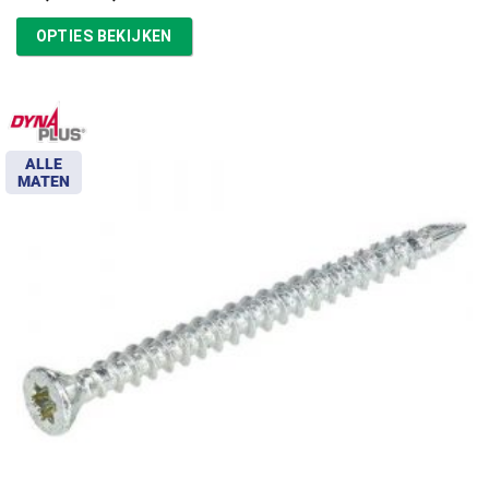
€16,87
tot
OPTIES BEKIJKEN
€39,13
ALLE
MATEN