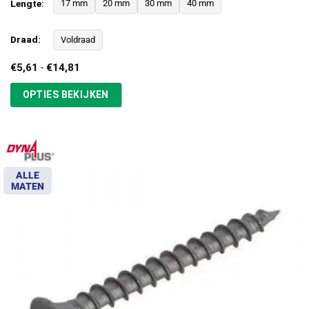
Lengte:
17 mm
20 mm
30 mm
40 mm
Draad:
Voldraad
Prijsklasse:
€
5,61
-
€
14,81
€5,61
tot
OPTIES BEKIJKEN
€14,81
ALLE
MATEN