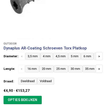
OUTDOOR
Dynaplus AR-Coating Schroeven Torx Platkop
Diameter:
<
3,5 mm
4 mm
4,5 mm
5 mm
6 mm
8 mm
>
Lengte:
<
16 mm
20 mm
25 mm
30 mm
35 mm
>
40 
Draad:
Deeldraad
Voldraad
Prijsklasse:
€
4,90
-
€
153,27
€4,90
tot
OPTIES BEKIJKEN
€153,27