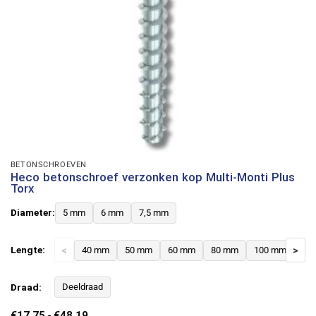
BETONSCHROEVEN
Heco betonschroef verzonken kop Multi-Monti Plus
Torx
Diameter:
5 mm
6 mm
7,5 mm
Lengte:
<
40 mm
50 mm
60 mm
80 mm
100 mm
>
12
Draad:
Deeldraad
Prijsklasse:
€
17,75
-
€
48,19