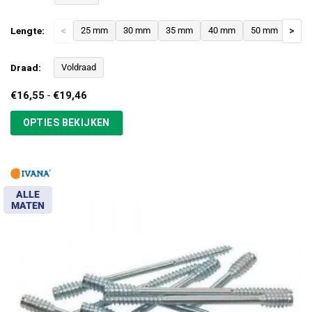
Lengte:
<
25 mm
30 mm
35 mm
40 mm
50 mm
>
Draad:
Voldraad
Prijsklasse:
€
16,55
-
€
19,46
€16,55
tot
OPTIES BEKIJKEN
€19,46
ALLE
MATEN