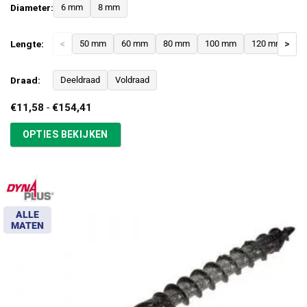
Diameter:
6 mm
8 mm
Lengte:
<
50 mm
60 mm
80 mm
100 mm
120 mm
>
1
Draad:
Deeldraad
Voldraad
Prijsklasse:
€
11,58
-
€
154,41
€11,58
tot
OPTIES BEKIJKEN
€154,41
ALLE
MATEN