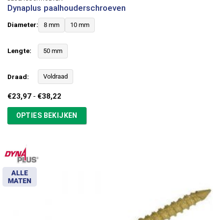
Dynaplus paalhouderschroeven
Diameter:
8 mm
10 mm
Lengte:
50 mm
Draad:
Voldraad
Prijsklasse:
€
23,97
-
€
38,22
€23,97
tot
OPTIES BEKIJKEN
€38,22
ALLE
MATEN