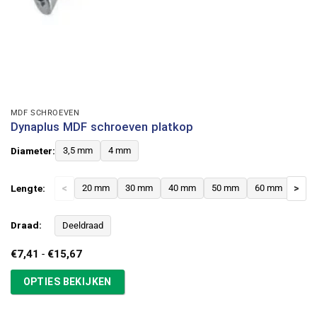
MDF SCHROEVEN
Dynaplus MDF schroeven platkop
Diameter:
3,5 mm
4 mm
Lengte:
<
20 mm
30 mm
40 mm
50 mm
60 mm
>
Draad:
Deeldraad
Prijsklasse:
€
7,41
-
€
15,67
€7,41
tot
OPTIES BEKIJKEN
€15,67