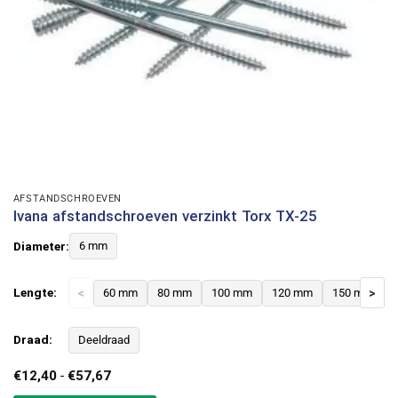
AFSTANDSCHROEVEN
Ivana afstandschroeven verzinkt Torx TX-25
Diameter:
6 mm
Lengte:
<
60 mm
80 mm
100 mm
120 mm
150 mm
>
Draad:
Deeldraad
Prijsklasse:
€
12,40
-
€
57,67
€12,40