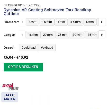
CILINDERKOP SCHROEVEN
Dynaplus AR-Coating Schroeven Torx Rondkop
Outdoor
Diameter:
<
3 mm
3,5 mm
4 mm
4,5 mm
5 mm
6 mm
>
Lengte:
<
16 mm
20 mm
25 mm
30 mm
35 mm
>
40 
Draad:
Deeldraad
Voldraad
Prijsklasse:
€
6,04
-
€
40,92
€6,04
tot
OPTIES BEKIJKEN
€40,92
ALLE
MATEN