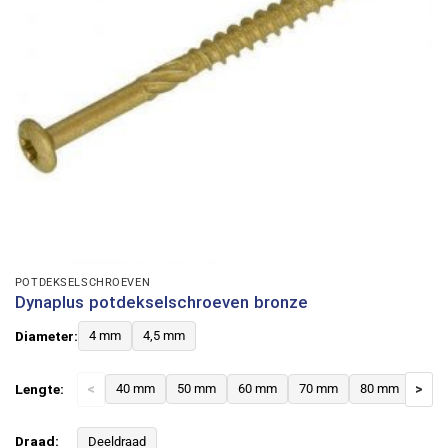
POTDEKSELSCHROEVEN
Dynaplus potdekselschroeven bronze
Diameter:
4 mm
4,5 mm
Lengte:
<
40 mm
50 mm
60 mm
70 mm
80 mm
>
Draad:
Deeldraad