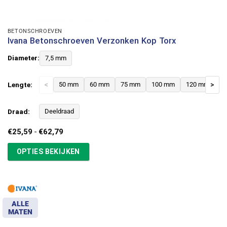
BETONSCHROEVEN
Ivana Betonschroeven Verzonken Kop Torx
Diameter:
7,5 mm
Lengte:
<
50 mm
60 mm
75 mm
100 mm
120 mm
>
Draad:
Deeldraad
Prijsklasse:
€
25,59
-
€
62,79
€25,59
tot
OPTIES BEKIJKEN
€62,79
ALLE
MATEN