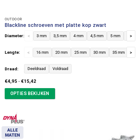
OUTDOOR
Blackline schroeven met platte kop zwart
Diameter:
<
3 mm
3,5 mm
4 mm
4,5 mm
5 mm
6 mm
>
Lengte:
<
16 mm
20 mm
25 mm
30 mm
35 mm
>
40 
Draad:
Deeldraad
Voldraad
Prijsklasse:
€
4,95
-
€
15,42
€4,95
tot
OPTIES BEKIJKEN
€15,42
ALLE
MATEN