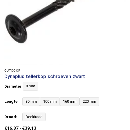
OUTDOOR
Dynaplus tellerkop schroeven zwart
Diameter:
8 mm
Lengte:
80 mm
100 mm
160 mm
220 mm
Draad:
Deeldraad
Prijsklasse:
€
16,87
-
€
39,13