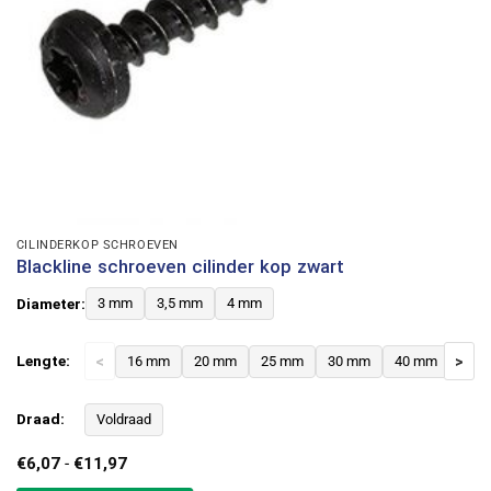
CILINDERKOP SCHROEVEN
Blackline schroeven cilinder kop zwart
Diameter:
3 mm
3,5 mm
4 mm
Lengte:
<
16 mm
20 mm
25 mm
30 mm
40 mm
>
Draad:
Voldraad
Prijsklasse:
€
6,07
-
€
11,97
€6,07