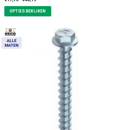
€17,75
tot
OPTIES BEKIJKEN
€48,19
ALLE
MATEN