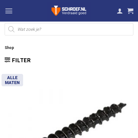
Ga
naar
inhoud
Producten
zoeken
Shop
FILTER
ALLE
MATEN