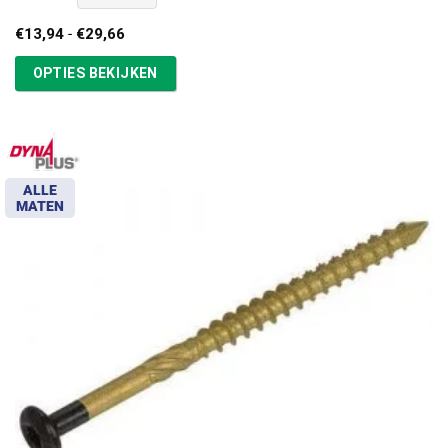
Prijsklasse:
€
13,94
-
€
29,66
€13,94
tot
OPTIES BEKIJKEN
€29,66
ALLE
MATEN