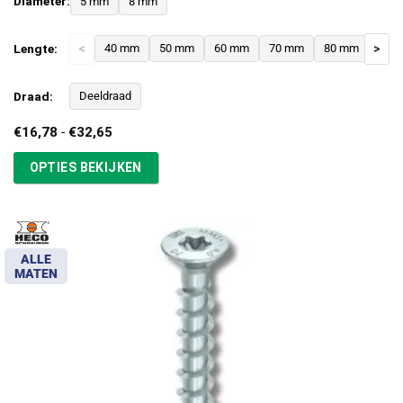
Diameter:
5 mm
8 mm
Lengte:
<
40 mm
50 mm
60 mm
70 mm
80 mm
>
Draad:
Deeldraad
Prijsklasse:
€
16,78
-
€
32,65
€16,78
tot
OPTIES BEKIJKEN
€32,65
ALLE
MATEN