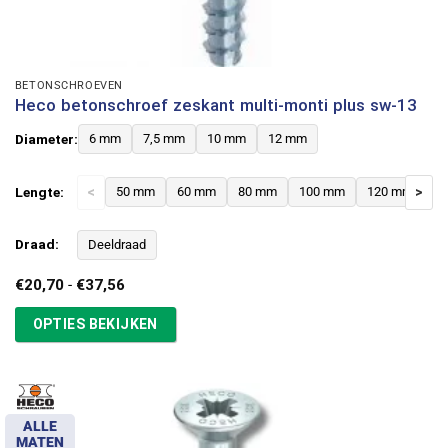
BETONSCHROEVEN
Heco betonschroef zeskant multi-monti plus sw-13
Diameter:
6 mm
7,5 mm
10 mm
12 mm
Lengte:
<
50 mm
60 mm
80 mm
100 mm
120 mm
>
Draad:
Deeldraad
Prijsklasse:
€
20,70
-
€
37,56
€20,70
tot
OPTIES BEKIJKEN
€37,56
ALLE
MATEN