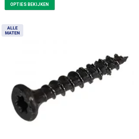
tot
OPTIES BEKIJKEN
€11,97
ALLE
MATEN