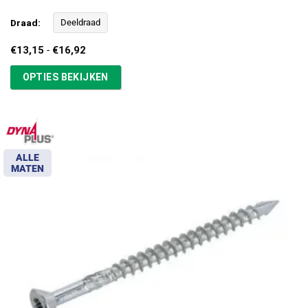
Draad:
Deeldraad
Prijsklasse:
€
13,15
-
€
16,92
€13,15
tot
OPTIES BEKIJKEN
€16,92
ALLE
MATEN