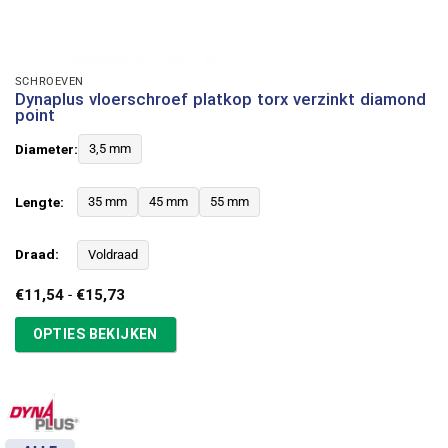
SCHROEVEN
Dynaplus vloerschroef platkop torx verzinkt diamond
point
Diameter:
3,5 mm
Lengte:
35 mm
45 mm
55 mm
Draad:
Voldraad
Prijsklasse:
€
11,54
-
€
15,73
€11,54
tot
OPTIES BEKIJKEN
€15,73