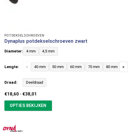
POTDEKSELSCHROEVEN
Dynaplus potdekselschroeven zwart
Diameter:
4 mm
4,5 mm
Lengte:
<
40 mm
50 mm
60 mm
70 mm
80 mm
>
Draad:
Deeldraad
Prijsklasse:
€
18,60
-
€
38,01
€18,60
tot
OPTIES BEKIJKEN
€38,01