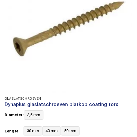
GLASLATSCHROEVEN
Dynaplus glaslatschroeven platkop coating torx
Diameter:
3,5 mm
Lengte:
30 mm
40 mm
50 mm