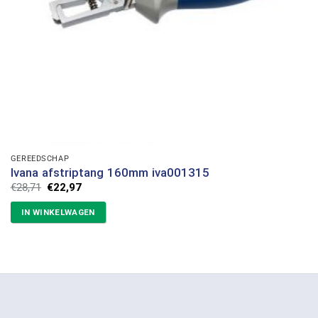
GEREEDSCHAP
Ivana afstriptang 160mm iva001315
Oorspronkelijke
Huidige
€
28,71
€
22,97
prijs
prijs
was:
is:
IN WINKELWAGEN
€28,71.
€22,97.