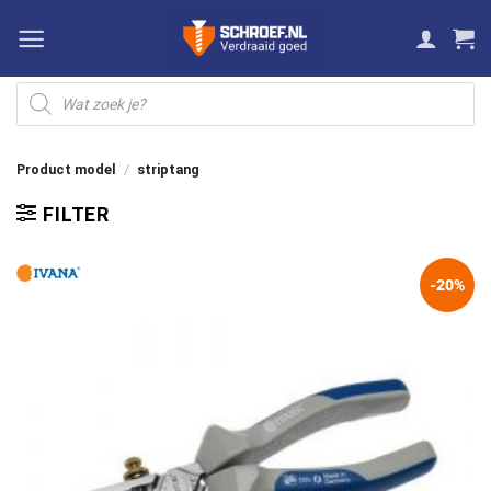
Ga
naar
inhoud
Producten
zoeken
Product model
/
striptang
FILTER
-20%