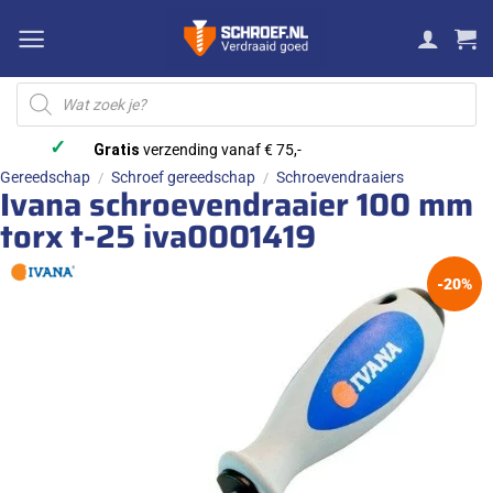
Ga
naar
inhoud
Producten
zoeken
✓
Gratis
verzending vanaf € 75,-
Gereedschap
Schroef gereedschap
Schroevendraaiers
/
/
Ivana schroevendraaier 100 mm
torx t-25 iva0001419
-20%