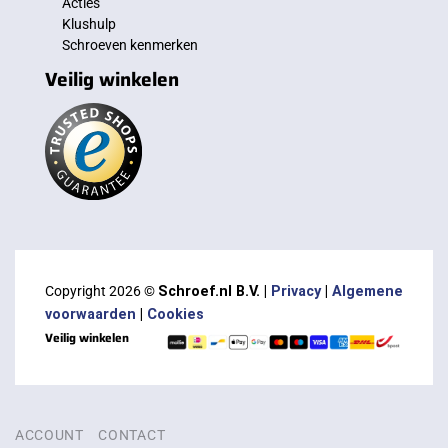
Acties
Klushulp
Schroeven kenmerken
Veilig winkelen
Copyright 2026 ©
Schroef.nl B.V. |
Privacy
|
Algemene
voorwaarden
|
Cookies
Veilig winkelen
ACCOUNT
CONTACT