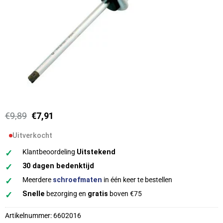
Oorspronkelijke
Huidige
€
9,89
€
7,91
prijs
prijs
was:
is:
Uitverkocht
€9,89.
€7,91.
✓
Klantbeoordeling
Uitstekend
✓
30 dagen bedenktijd
✓
Meerdere
schroefmaten
in één keer te bestellen
✓
Snelle
bezorging en
gratis
boven €75
Artikelnummer:
6602016