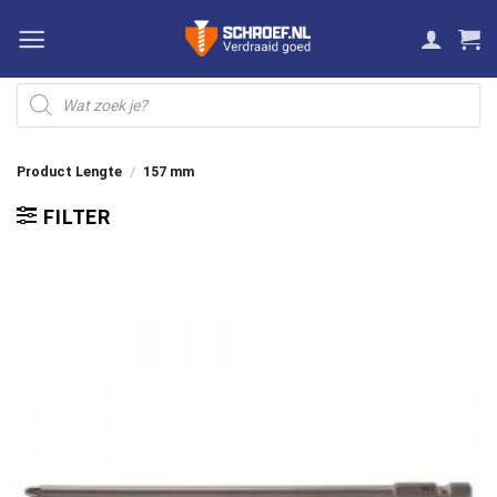
Ga
naar
inhoud
Producten
zoeken
Product Lengte
/
157 mm
FILTER