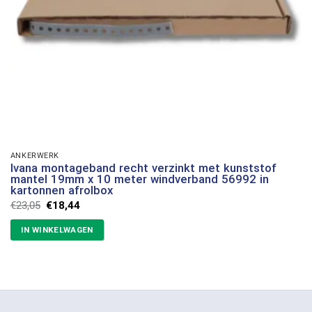
ANKERWERK
Ivana montageband recht verzinkt met kunststof
mantel 19mm x 10 meter windverband 56992 in
kartonnen afrolbox
Oorspronkelijke
Huidige
€
23,05
€
18,44
prijs
prijs
was:
is:
IN WINKELWAGEN
€23,05.
€18,44.