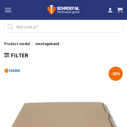
Ga
naar
inhoud
Producten
zoeken
Product model
/
montageband
FILTER
-20%