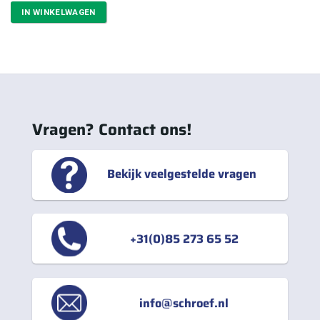
was:
is:
IN WINKELWAGEN
€7,57.
€5,30.
Vragen? Contact ons!
Bekijk veelgestelde vragen
+31(0)85 273 65 52
info@schroef.nl