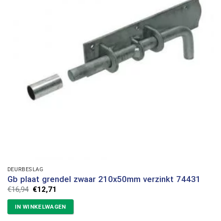
DEURBESLAG
Gb plaat grendel zwaar 210x50mm verzinkt 74431
Oorspronkelijke
Huidige
€
16,94
€
12,71
prijs
prijs
was:
is:
IN WINKELWAGEN
€16,94.
€12,71.