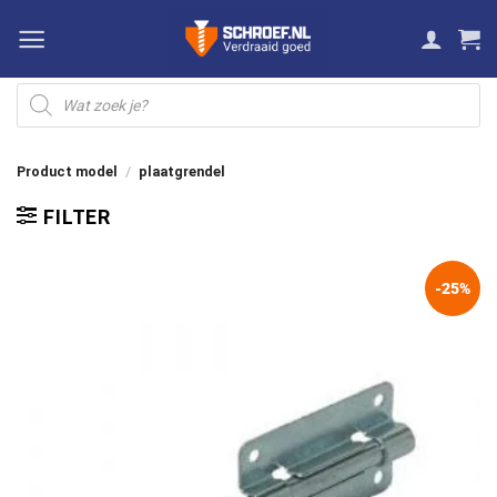
Ga
naar
inhoud
Producten
zoeken
Product model
/
plaatgrendel
FILTER
-25%