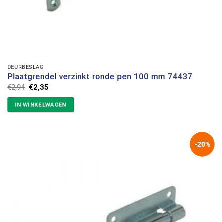
DEURBESLAG
Plaatgrendel verzinkt ronde pen 100 mm 74437
Oorspronkelijke
Huidige
€
2,94
€
2,35
prijs
prijs
was:
is:
IN WINKELWAGEN
€2,94.
€2,35.
-20%