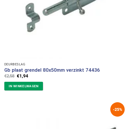
DEURBESLAG
Gb plaat grendel 80x50mm verzinkt 74436
Oorspronkelijke
Huidige
€
2,58
€
1,94
prijs
prijs
was:
is:
IN WINKELWAGEN
€2,58.
€1,94.
-25%