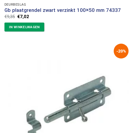
DEURBESLAG
Gb plaatgrendel zwart verzinkt 100×50 mm 74337
Oorspronkelijke
Huidige
€
9,35
€
7,02
prijs
prijs
was:
is:
IN WINKELWAGEN
€9,35.
€7,02.
-20%