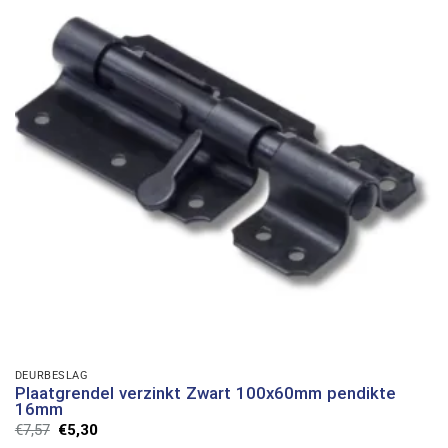
DEURBESLAG
Plaatgrendel verzinkt Zwart 100x60mm pendikte
16mm
Oorspronkelijke
Huidige
€
7,57
€
5,30
prijs
prijs