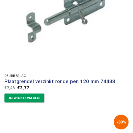
DEURBESLAG
Plaatgrendel verzinkt ronde pen 120 mm 74438
Oorspronkelijke
Huidige
€
3,46
€
2,77
prijs
prijs
was:
is:
IN WINKELWAGEN
€3,46.
€2,77.
-30%