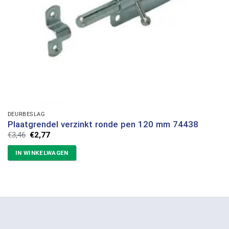
DEURBESLAG
Plaatgrendel verzinkt ronde pen 120 mm 74438
Oorspronkelijke
Huidige
€
3,46
€
2,77
prijs
prijs
was:
is:
IN WINKELWAGEN
€3,46.
€2,77.