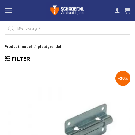
Ga
naar
inhoud
Producten
zoeken
Product model
/
plaatgrendel
FILTER
-20%