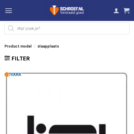
Ga
naar
inhoud
Producten
zoeken
Product model
/
slaapplaats
FILTER