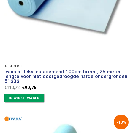
AFDEKFOLIE
Ivana afdekvlies ademend 100cm breed, 25 meter
lengte voor niet doorgedroogde harde ondergronden
51606
Oorspronkelijke
Huidige
€
110,72
€
90,75
prijs
prijs
was:
is:
IN WINKELWAGEN
€110,72.
€90,75.
-13%