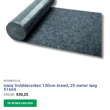
AFDEKFOLIE
Ivana Schildersvlies 100cm breed, 25 meter lang
51604
Oorspronkelijke
Huidige
€
33,00
€
30,25
prijs
prijs
was:
is:
IN WINKELWAGEN
€33,00.
€30,25.