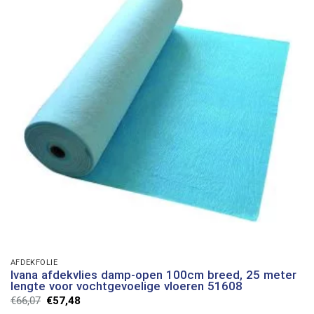
AFDEKFOLIE
Ivana afdekvlies damp-open 100cm breed, 25 meter
lengte voor vochtgevoelige vloeren 51608
Oorspronkelijke
Huidige
€
66,07
€
57,48
prijs
prijs