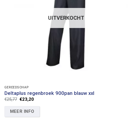
UITVERKOCHT
GEREEDSCHAP
Deltaplus regenbroek 900pan blauw xxl
Oorspronkelijke
Huidige
€
25,77
€
23,20
prijs
prijs
was:
is:
MEER INFO
€25,77.
€23,20.