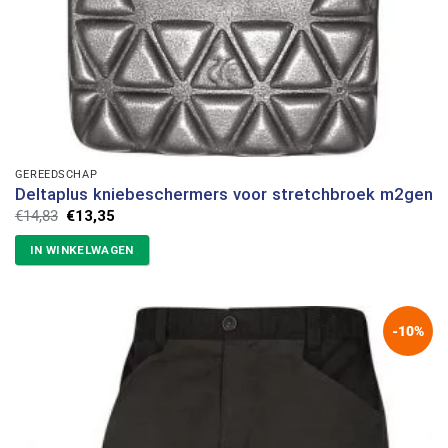
GEREEDSCHAP
Deltaplus kniebeschermers voor stretchbroek m2gen
Oorspronkelijke
Huidige
€
14,83
€
13,35
prijs
prijs
was:
is:
IN WINKELWAGEN
€14,83.
€13,35.
-10%