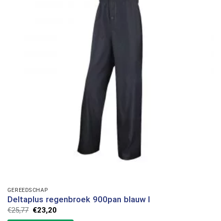
GEREEDSCHAP
Deltaplus regenbroek 900pan blauw l
Oorspronkelijke
Huidige
€
25,77
€
23,20
prijs
prijs