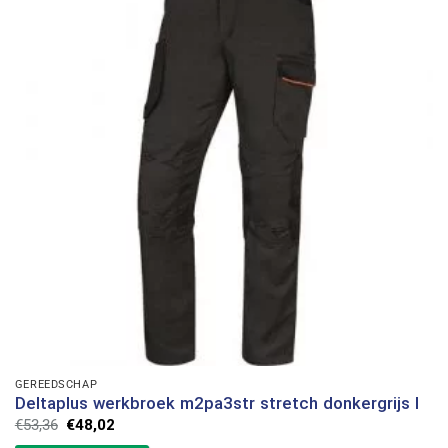
GEREEDSCHAP
Deltaplus werkbroek m2pa3str stretch donkergrijs l
Oorspronkelijke
Huidige
€
53,36
€
48,02
prijs
prijs