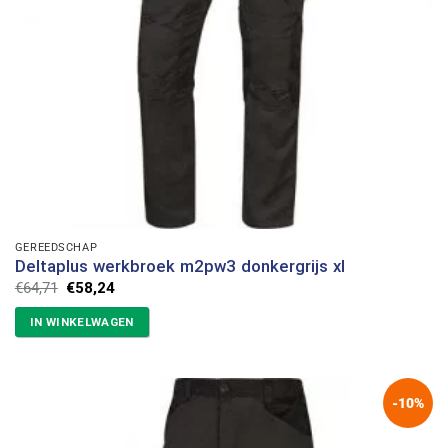
GEREEDSCHAP
Deltaplus werkbroek m2pw3 donkergrijs xl
Oorspronkelijke
Huidige
€
64,71
€
58,24
prijs
prijs
was:
is:
IN WINKELWAGEN
€64,71.
€58,24.
-10%