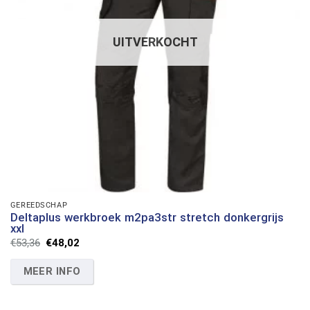
UITVERKOCHT
GEREEDSCHAP
Deltaplus werkbroek m2pa3str stretch donkergrijs
xxl
Oorspronkelijke
Huidige
€
53,36
€
48,02
prijs
prijs
was:
is:
MEER INFO
€53,36.
€48,02.