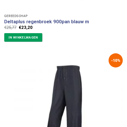
GEREEDSCHAP
Deltaplus regenbroek 900pan blauw m
Oorspronkelijke
Huidige
€
25,77
€
23,20
prijs
prijs
was:
is:
IN WINKELWAGEN
€25,77.
€23,20.
-10%