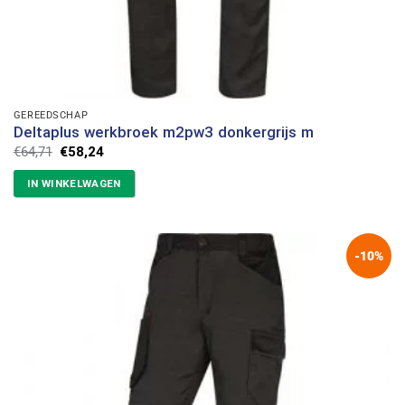
GEREEDSCHAP
Deltaplus werkbroek m2pw3 donkergrijs m
Oorspronkelijke
Huidige
€
64,71
€
58,24
prijs
prijs
was:
is:
IN WINKELWAGEN
€64,71.
€58,24.
-10%