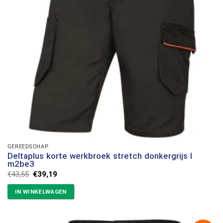
GEREEDSCHAP
Deltaplus korte werkbroek stretch donkergrijs l
m2be3
Oorspronkelijke
Huidige
€
43,55
€
39,19
prijs
prijs
was:
is:
IN WINKELWAGEN
€43,55.
€39,19.