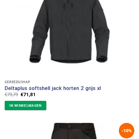
GEREEDSCHAP
Deltaplus softshell jack horten 2 grijs xl
Oorspronkelijke
Huidige
€
79,79
€
71,81
prijs
prijs
was:
is:
IN WINKELWAGEN
€79,79.
€71,81.
-10%