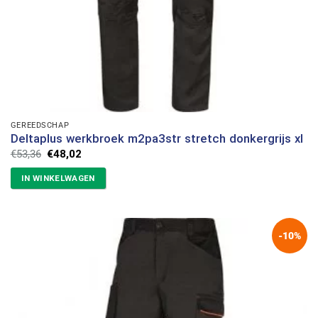
GEREEDSCHAP
Deltaplus werkbroek m2pa3str stretch donkergrijs xl
Oorspronkelijke
Huidige
€
53,36
€
48,02
prijs
prijs
was:
is:
IN WINKELWAGEN
€53,36.
€48,02.
-10%