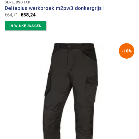
GEREEDSCHAP
Deltaplus werkbroek m2pw3 donkergrijs l
Oorspronkelijke
Huidige
€
64,71
€
58,24
prijs
prijs
was:
is:
IN WINKELWAGEN
€64,71.
€58,24.
-10%