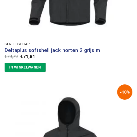
GEREEDSCHAP
Deltaplus softshell jack horten 2 grijs m
Oorspronkelijke
Huidige
€
79,79
€
71,81
prijs
prijs
was:
is:
IN WINKELWAGEN
€79,79.
€71,81.
-10%