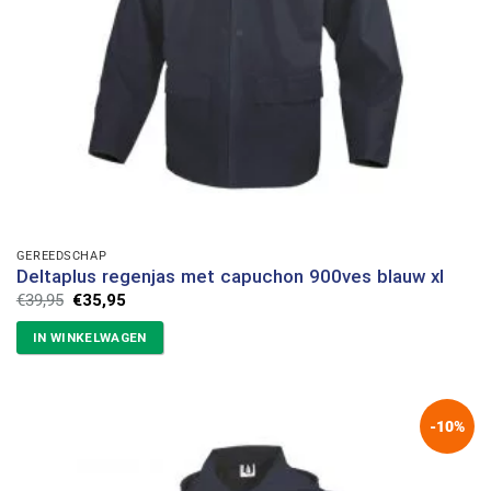
GEREEDSCHAP
Deltaplus regenjas met capuchon 900ves blauw xl
Oorspronkelijke
Huidige
€
39,95
€
35,95
prijs
prijs
was:
is:
IN WINKELWAGEN
€39,95.
€35,95.
-10%