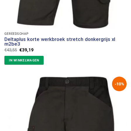
GEREEDSCHAP
Deltaplus korte werkbroek stretch donkergrijs xl
m2be3
Oorspronkelijke
Huidige
€
43,55
€
39,19
prijs
prijs
was:
is:
IN WINKELWAGEN
€43,55.
€39,19.
-10%