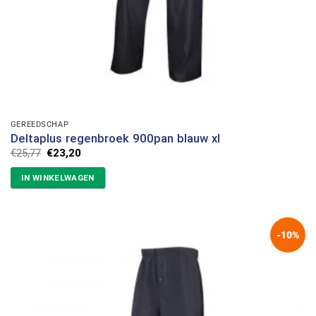
GEREEDSCHAP
Deltaplus regenbroek 900pan blauw xl
Oorspronkelijke
Huidige
€
25,77
€
23,20
prijs
prijs
was:
is:
IN WINKELWAGEN
€25,77.
€23,20.
-10%