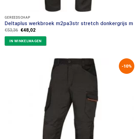
GEREEDSCHAP
Deltaplus werkbroek m2pa3str stretch donkergrijs m
Oorspronkelijke
Huidige
€
53,36
€
48,02
prijs
prijs
was:
is:
IN WINKELWAGEN
€53,36.
€48,02.
-10%