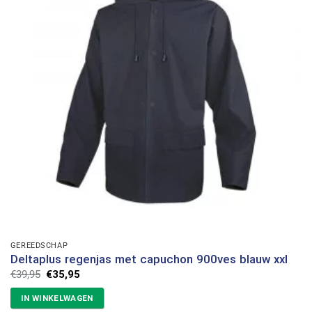
GEREEDSCHAP
Deltaplus regenjas met capuchon 900ves blauw xxl
Oorspronkelijke
Huidige
€
39,95
€
35,95
prijs
prijs
was:
is:
IN WINKELWAGEN
€39,95.
€35,95.