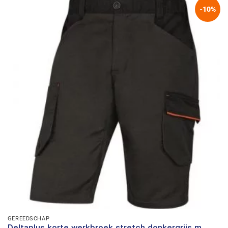
-10%
GEREEDSCHAP
Deltaplus korte werkbroek stretch donkergrijs m