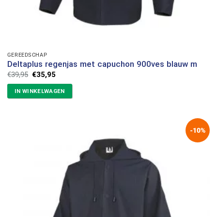
GEREEDSCHAP
Deltaplus regenjas met capuchon 900ves blauw m
Oorspronkelijke
Huidige
€
39,95
€
35,95
prijs
prijs
was:
is:
IN WINKELWAGEN
€39,95.
€35,95.
-10%