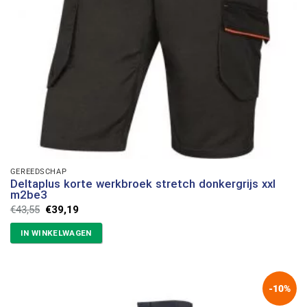
GEREEDSCHAP
Deltaplus korte werkbroek stretch donkergrijs xxl
m2be3
Oorspronkelijke
Huidige
€
43,55
€
39,19
prijs
prijs
was:
is:
IN WINKELWAGEN
€43,55.
€39,19.
-10%