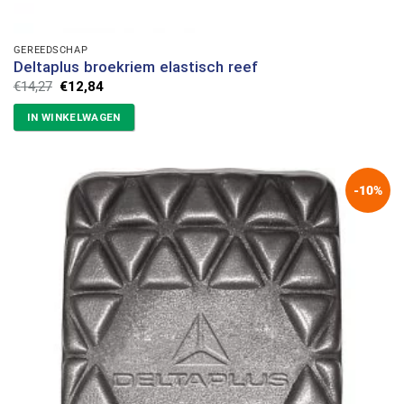
GEREEDSCHAP
Deltaplus broekriem elastisch reef
Oorspronkelijke
Huidige
€
14,27
€
12,84
prijs
prijs
was:
is:
IN WINKELWAGEN
€14,27.
€12,84.
-10%