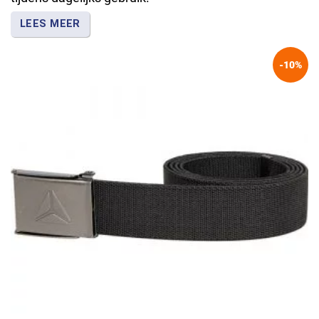
LEES MEER
Met werkbroeken, werkjassen en andere
-10%
werkkleding werk je praktisch en houd je
gereedschap en accessoires binnen handbereik.
Deltaplus levert functionele werkkleding voor
algemeen gebruik, terwijl Blåkläder bekendstaat om
slijtvaste kleding voor intensief werk.