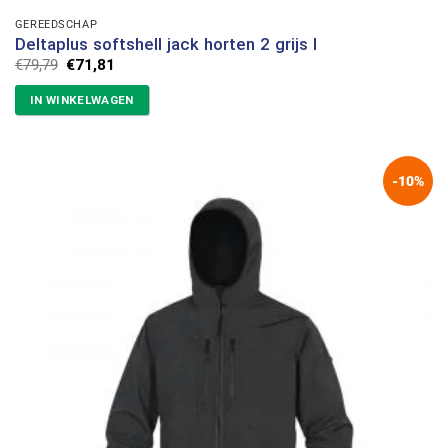
GEREEDSCHAP
Deltaplus softshell jack horten 2 grijs l
Oorspronkelijke
Huidige
€
79,79
€
71,81
prijs
prijs
was:
is:
IN WINKELWAGEN
€79,79.
€71,81.
-10%