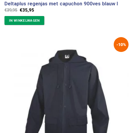
Deltaplus regenjas met capuchon 900ves blauw l
Oorspronkelijke
Huidige
€
39,95
€
35,95
prijs
prijs
was:
is:
IN WINKELWAGEN
€39,95.
€35,95.
-10%