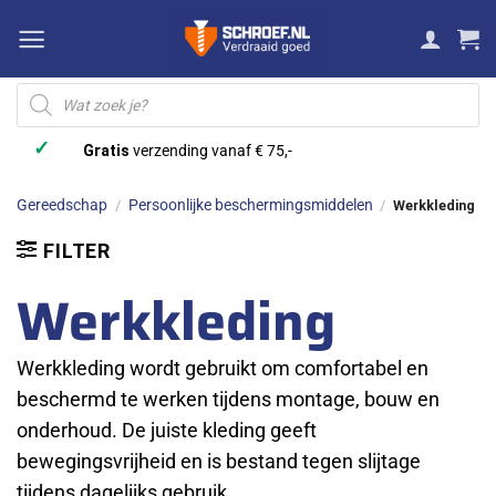
Ga
naar
inhoud
Producten
zoeken
✓
Gratis
verzending vanaf € 75,-
Gereedschap
Persoonlijke beschermingsmiddelen
/
/
Werkkleding
FILTER
Werkkleding
Werkkleding wordt gebruikt om comfortabel en
beschermd te werken tijdens montage, bouw en
onderhoud. De juiste kleding geeft
bewegingsvrijheid en is bestand tegen slijtage
tijdens dagelijks gebruik.