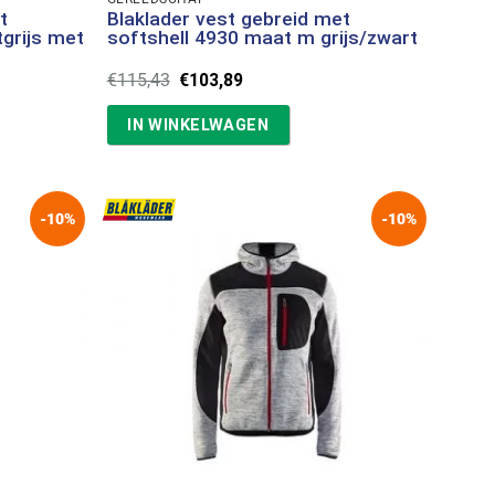
t
Blaklader vest gebreid met
tgrijs met
softshell 4930 maat m grijs/zwart
Oorspronkelijke
Huidige
€
115,43
€
103,89
prijs
prijs
was:
is:
IN WINKELWAGEN
€115,43.
€103,89.
-10%
-10%