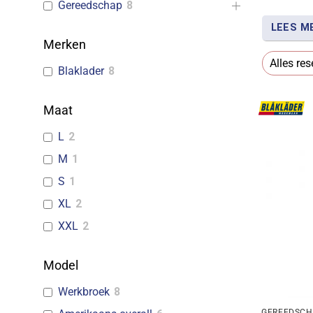
Gereedschap
8
LEES M
Merken
Met werk
Alles res
Blaklader
8
binnen ha
om slijtv
Maat
L
2
M
1
S
1
XL
2
XXL
2
Model
Werkbroek
8
GEREEDSC