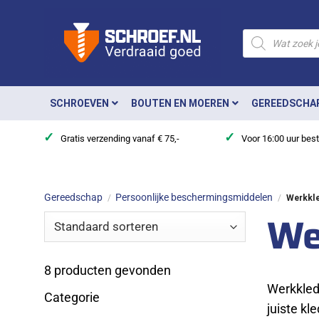
Ga
naar
Producten
zoeken
inhoud
SCHROEVEN
BOUTEN EN MOEREN
GEREEDSCHA
✓
✓
Gratis verzending vanaf € 75,-
Voor 16:00 uur bes
Gereedschap
Persoonlijke beschermingsmiddelen
/
/
Werkkle
We
8
producten gevonden
Werkkled
Categorie
juiste kl