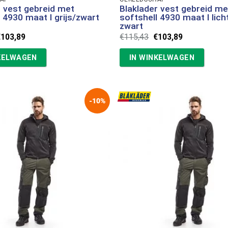
r vest gebreid met
Blaklader vest gebreid me
 4930 maat l grijs/zwart
softshell 4930 maat l lich
zwart
orspronkelijke
Huidige
Oorspronkelijke
Huidige
€
103,89
€
115,43
€
103,89
rijs
prijs
prijs
prijs
as:
is:
was:
is:
KELWAGEN
IN WINKELWAGEN
115,43.
€103,89.
€115,43.
€103,89.
-10%