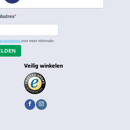
iladres
acyverklaring
voor meer informatie.
ELDEN
Veilig winkelen