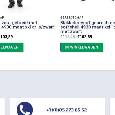
HAP
GEREEDSCHAP
r vest gebreid met
Blaklader vest gebreid me
l 4930 maat xxl grijs/zwart
softshell 4930 maat xxl li
met zwart
orspronkelijke
Huidige
Oorspronkelijke
Huidige
€
103,89
€
115,43
€
103,89
rijs
prijs
prijs
prijs
as:
is:
was:
is:
KELWAGEN
IN WINKELWAGEN
115,43.
€103,89.
€115,43.
€103,89.
+31(0)85 273 65 52