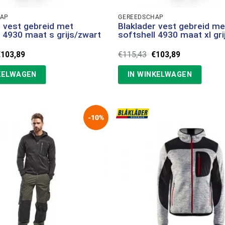
HAP
GEREEDSCHAP
r vest gebreid met
Blaklader vest gebreid me
l 4930 maat s grijs/zwart
softshell 4930 maat xl gr
orspronkelijke
Huidige
Oorspronkelijke
Huidige
€
103,89
€
115,43
€
103,89
rijs
prijs
prijs
prijs
as:
is:
was:
is:
KELWAGEN
IN WINKELWAGEN
115,43.
€103,89.
€115,43.
€103,89.
-10%