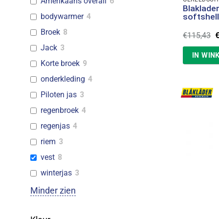
Amerikaans overall
6
Blaklade
softshell
bodywarmer
4
Broek
8
O
€
115,43
p
Jack
3
w
IN WIN
€
Korte broek
9
onderkleding
4
Piloten jas
3
regenbroek
4
regenjas
4
riem
3
vest
8
winterjas
3
Minder zien