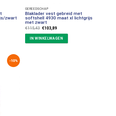
GEREEDSCHAP
t
Blaklader vest gebreid met
ijs/zwart
softshell 4930 maat xl lichtgrijs
met zwart
Oorspronkelijke
Huidige
€
115,43
€
103,89
prijs
prijs
was:
is:
IN WINKELWAGEN
€115,43.
€103,89.
-10%