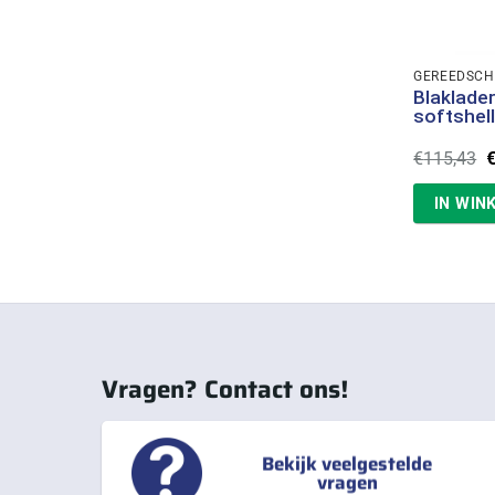
GEREEDSC
Blaklade
softshel
O
€
115,43
p
w
IN WIN
€
Vragen? Contact ons!
Bekijk veelgestelde
vragen