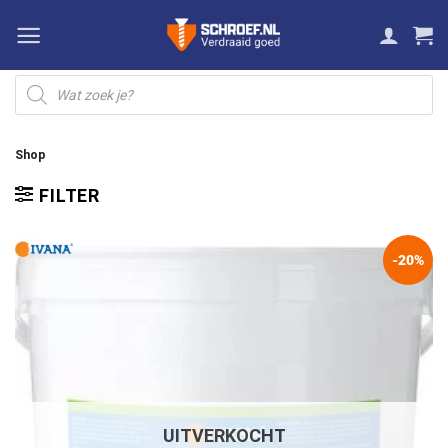
Ga
naar
inhoud
Producten
zoeken
Shop
FILTER
-20%
UITVERKOCHT