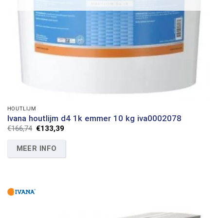
HOUTLIJM
Ivana houtlijm d4 1k emmer 10 kg iva0002078
Oorspronkelijke
Huidige
€
166,74
€
133,39
prijs
prijs
was:
is:
MEER INFO
€166,74.
€133,39.