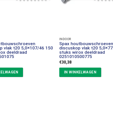
INDOOR
utbouwschroeven
Spax houtbouwschroeve
p vlak t20 5,0×107/46 150
discuskop vlak t20 5,0×7
rox deeldraad
stuks wirox deeldraad
501075
0251010500775
€
30,38
KELWAGEN
IN WINKELWAGEN