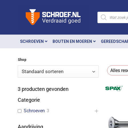
Ga
naar
Producten
zoeken
inhoud
SCHROEVEN
BOUTEN EN MOEREN
GEREEDSCHA
Shop
Alles res
3
producten gevonden
Categorie
Schroeven
3
Aandrijving