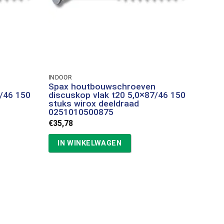
INDOOR
n
Spax houtbouwschroeven
7/46 150
discuskop vlak t20 5,0×87/46 150
stuks wirox deeldraad
0251010500875
€
35,78
IN WINKELWAGEN