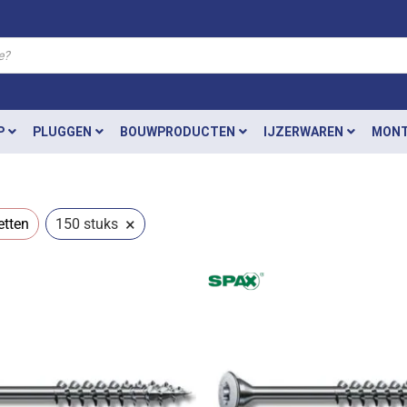
P
PLUGGEN
BOUWPRODUCTEN
IJZERWAREN
MONT
×
etten
150 stuks