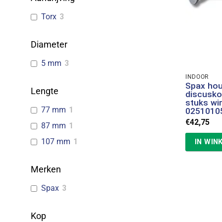
Torx
3
Diameter
5 mm
3
INDOOR
Spax ho
Lengte
discusko
stuks wi
77 mm
1
0251010
€
42,75
87 mm
1
107 mm
1
IN WIN
Merken
Spax
3
Kop