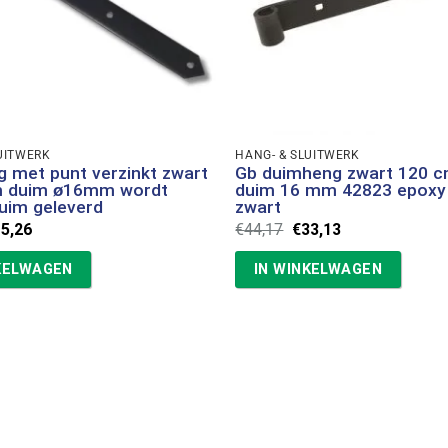
UITWERK
HANG- & SLUITWERK
 met punt verzinkt zwart
Gb duimheng zwart 120 c
 duim ø16mm wordt
duim 16 mm 42823 epoxy 
uim geleverd
zwart
rspronkelijke
Huidige
Oorspronkelijke
Huidige
15,26
€
44,17
€
33,13
ijs
prijs
prijs
prijs
s:
is:
was:
is:
KELWAGEN
IN WINKELWAGEN
1,79.
€15,26.
€44,17.
€33,13.