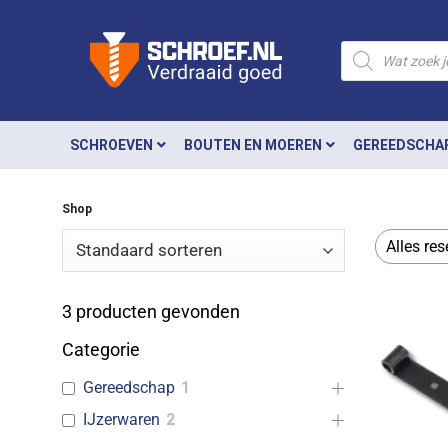
Ga
naar
Producten
zoeken
inhoud
SCHROEVEN
BOUTEN EN MOEREN
GEREEDSCHA
Shop
Alles res
3
producten gevonden
Categorie
Gereedschap
1
IJzerwaren
2