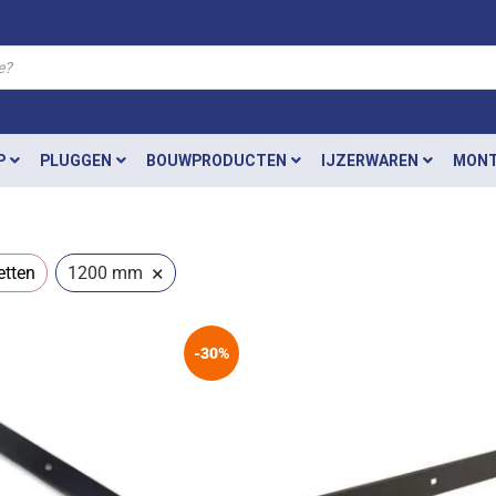
P
PLUGGEN
BOUWPRODUCTEN
IJZERWAREN
MONT
×
etten
1200 mm
-30%