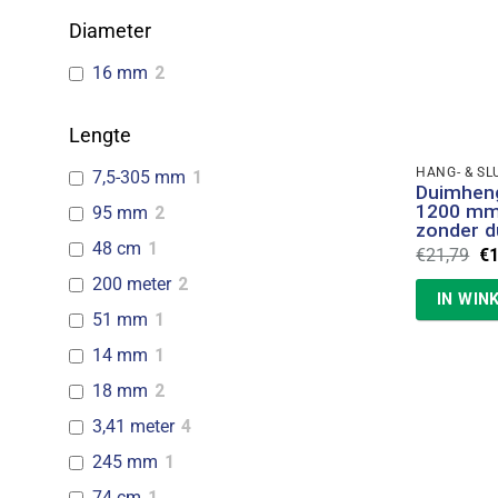
Diameter
16 mm
2
Lengte
HANG- & SL
7,5-305 mm
1
Duimheng
1200 mm
95 mm
2
zonder d
48 cm
1
Oo
€
21,79
€
pr
200 meter
2
wa
IN WIN
€2
51 mm
1
14 mm
1
18 mm
2
3,41 meter
4
245 mm
1
74 cm
1