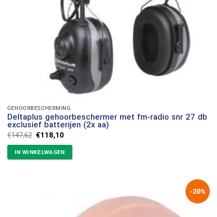
GEHOORBESCHERMING
Deltaplus gehoorbeschermer met fm-radio snr 27 db
exclusief batterijen (2x aa)
Oorspronkelijke
Huidige
€
147,62
€
118,10
prijs
prijs
was:
is:
IN WINKELWAGEN
€147,62.
€118,10.
-20%