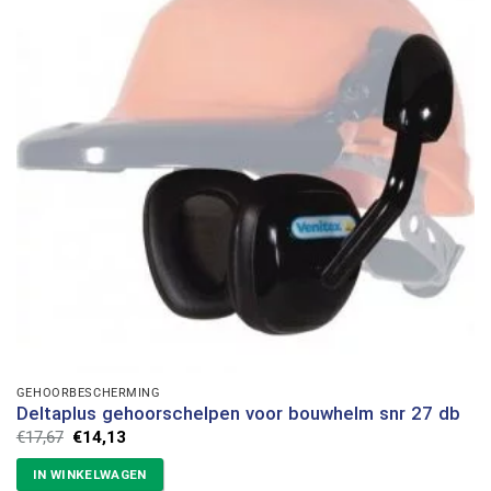
GEHOORBESCHERMING
Deltaplus gehoorschelpen voor bouwhelm snr 27 db
Oorspronkelijke
Huidige
€
17,67
€
14,13
prijs
prijs
was:
is:
IN WINKELWAGEN
€17,67.
€14,13.