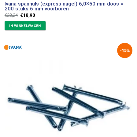
Ivana spanhuls (express nagel) 6,0×50 mm doos =
200 stuks 6 mm voorboren
Oorspronkelijke
Huidige
€
22,24
€
18,90
prijs
prijs
was:
is:
IN WINKELWAGEN
€22,24.
€18,90.
-15%