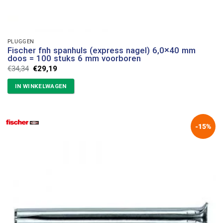
PLUGGEN
Fischer fnh spanhuls (express nagel) 6,0×40 mm
doos = 100 stuks 6 mm voorboren
Oorspronkelijke
Huidige
€
34,34
€
29,19
prijs
prijs
was:
is:
IN WINKELWAGEN
€34,34.
€29,19.
-15%