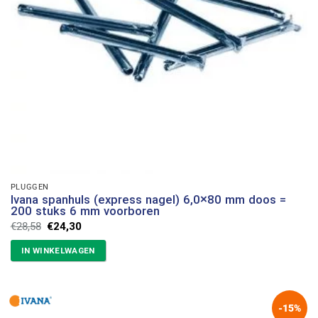
PLUGGEN
Ivana spanhuls (express nagel) 6,0×80 mm doos =
200 stuks 6 mm voorboren
Oorspronkelijke
Huidige
€
28,58
€
24,30
prijs
prijs
was:
is:
IN WINKELWAGEN
€28,58.
€24,30.
-15%