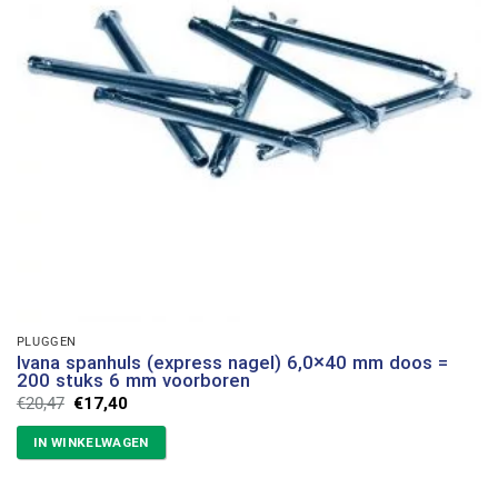
PLUGGEN
Ivana spanhuls (express nagel) 6,0×40 mm doos =
200 stuks 6 mm voorboren
Oorspronkelijke
Huidige
€
20,47
€
17,40
prijs
prijs
was:
is:
IN WINKELWAGEN
€20,47.
€17,40.