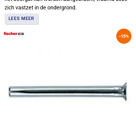
zich vastzet in de ondergrond.
LEES MEER
Verkrijgbaar in verschillende diameters en lengtes
-15%
voor uiteenlopende montagewerkzaamheden.
Fischer levert spanhulzen voor snelle bevestigingen
in steenachtige ondergronden, terwijl Ivana ook
uitvoeringen biedt voor regel- en latwerk.