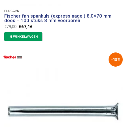
PLUGGEN
Fischer fnh spanhuls (express nagel) 8,0×70 mm
doos = 100 stuks 8 mm voorboren
Oorspronkelijke
Huidige
€
79,00
€
67,16
prijs
prijs
was:
is:
IN WINKELWAGEN
€79,00.
€67,16.
-15%