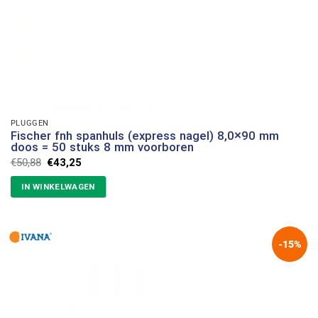
PLUGGEN
Fischer fnh spanhuls (express nagel) 8,0×90 mm
doos = 50 stuks 8 mm voorboren
Oorspronkelijke
Huidige
€
50,88
€
43,25
prijs
prijs
was:
is:
IN WINKELWAGEN
€50,88.
€43,25.
-15%