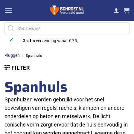
Ga
naar
inhoud
Producten
zoeken
✓
Gratis
verzending vanaf € 75,-
Pluggen
/
Spanhuls
FILTER
Spanhuls
Spanhulzen worden gebruikt voor het snel
bevestigen van regels, rachels, klampen en andere
onderdelen op beton en metselwerk. De licht
conische vorm zorgt ervoor dat de huls eenvoudig in
het boorgat kan worden aangebracht, waarna deze