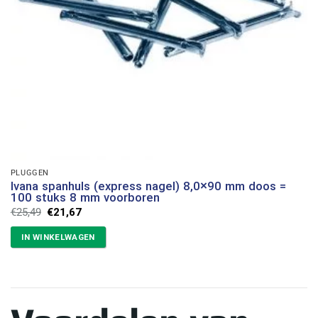
PLUGGEN
Ivana spanhuls (express nagel) 8,0×90 mm doos =
100 stuks 8 mm voorboren
Oorspronkelijke
Huidige
€
25,49
€
21,67
prijs
prijs
was:
is:
IN WINKELWAGEN
€25,49.
€21,67.