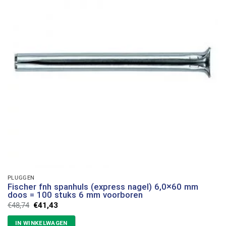
PLUGGEN
Fischer fnh spanhuls (express nagel) 6,0×60 mm
doos = 100 stuks 6 mm voorboren
Oorspronkelijke
Huidige
€
48,74
€
41,43
prijs
prijs
was:
is:
IN WINKELWAGEN