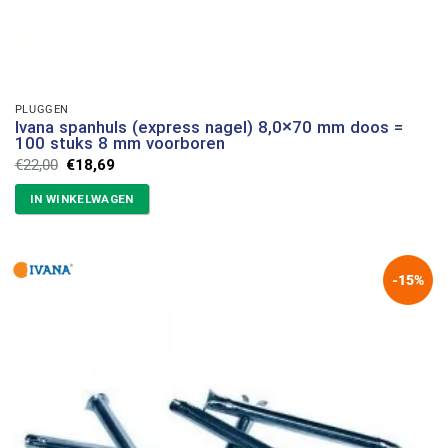
PLUGGEN
Ivana spanhuls (express nagel) 8,0×70 mm doos =
100 stuks 8 mm voorboren
Oorspronkelijke
Huidige
€
22,00
€
18,69
prijs
prijs
was:
is:
IN WINKELWAGEN
€22,00.
€18,69.
-15%