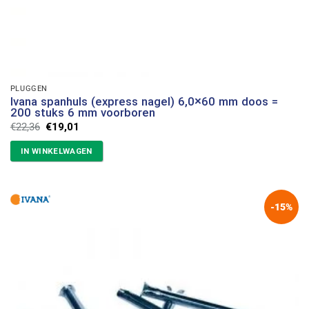
PLUGGEN
Ivana spanhuls (express nagel) 6,0×60 mm doos =
200 stuks 6 mm voorboren
Oorspronkelijke
Huidige
€
22,36
€
19,01
prijs
prijs
was:
is:
IN WINKELWAGEN
€22,36.
€19,01.
-15%