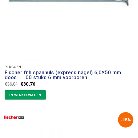
PLUGGEN
Fischer fnh spanhuls (express nagel) 6,0×50 mm
doos = 100 stuks 6 mm voorboren
Oorspronkelijke
Huidige
€
36,01
€
30,76
prijs
prijs
was:
is:
IN WINKELWAGEN
€36,01.
€30,76.
-15%