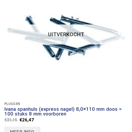
UITVERKOCHT
PLUGGEN
Ivana spanhuls (express nagel) 8,0×110 mm doos =
100 stuks 8 mm voorboren
Oorspronkelijke
Huidige
€
31,15
€
26,47
prijs
prijs
was:
is: