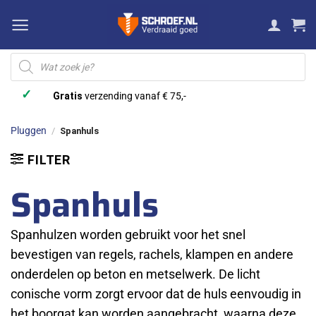
Ga
naar
inhoud
Producten
zoeken
✓
Gratis
verzending vanaf € 75,-
Pluggen
/
Spanhuls
FILTER
Spanhuls
Spanhulzen worden gebruikt voor het snel
bevestigen van regels, rachels, klampen en andere
onderdelen op beton en metselwerk. De licht
conische vorm zorgt ervoor dat de huls eenvoudig in
het boorgat kan worden aangebracht, waarna deze