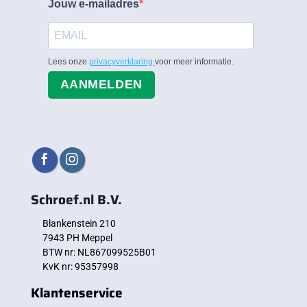
Jouw e-mailadres
Lees onze
privacyverklaring
voor meer informatie.
AANMELDEN
Schroef.nl B.V.
Blankenstein 210
7943 PH Meppel
BTW nr: NL867099525B01
KvK nr: 95357998
Klantenservice