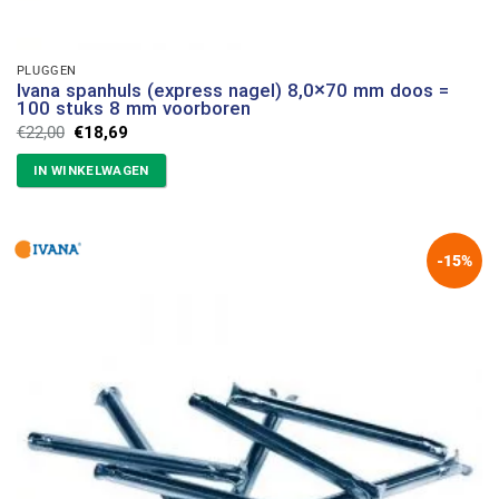
PLUGGEN
Ivana spanhuls (express nagel) 8,0×70 mm doos =
100 stuks 8 mm voorboren
Oorspronkelijke
Huidige
€
22,00
€
18,69
prijs
prijs
was:
is:
IN WINKELWAGEN
€22,00.
€18,69.
-15%