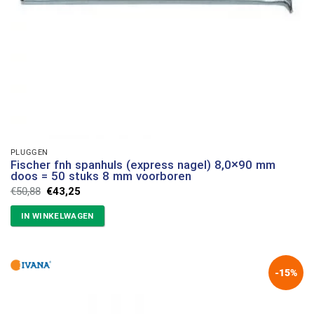
PLUGGEN
Fischer fnh spanhuls (express nagel) 8,0×90 mm
doos = 50 stuks 8 mm voorboren
Oorspronkelijke
Huidige
€
50,88
€
43,25
prijs
prijs
was:
is:
IN WINKELWAGEN
€50,88.
€43,25.
-15%