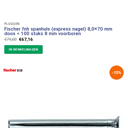
PLUGGEN
Fischer fnh spanhuls (express nagel) 8,0×70 mm
doos = 100 stuks 8 mm voorboren
Oorspronkelijke
Huidige
€
79,00
€
67,16
prijs
prijs
was:
is:
IN WINKELWAGEN
€79,00.
€67,16.
-15%