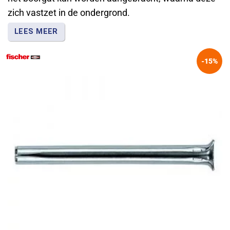
zich vastzet in de ondergrond.
LEES MEER
Verkrijgbaar in verschillende diameters en lengtes
-15%
voor uiteenlopende montagewerkzaamheden.
Fischer levert spanhulzen voor snelle bevestigingen
in steenachtige ondergronden, terwijl Ivana ook
uitvoeringen biedt voor regel- en latwerk.