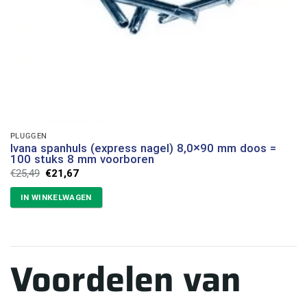
PLUGGEN
Ivana spanhuls (express nagel) 8,0×90 mm doos =
100 stuks 8 mm voorboren
Oorspronkelijke
Huidige
€
25,49
€
21,67
prijs
prijs
was:
is:
IN WINKELWAGEN
€25,49.
€21,67.
Voordelen van