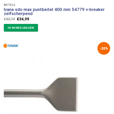
BEITELS
Ivana sds-max puntbeitel 400 mm 54779 v-breaker
zelfscherpend
Oorspronkelijke
Huidige
€
43,74
€
34,99
prijs
prijs
was:
is:
IN WINKELWAGEN
€43,74.
€34,99.
-20%