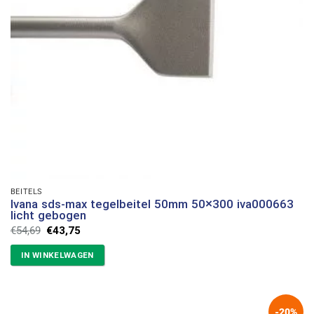
BEITELS
Ivana sds-max tegelbeitel 50mm 50×300 iva000663
licht gebogen
Oorspronkelijke
Huidige
€
54,69
€
43,75
prijs
prijs
was:
is:
IN WINKELWAGEN
€54,69.
€43,75.
-20%