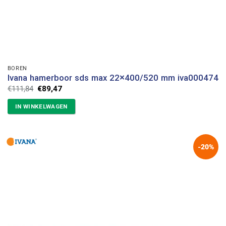
BOREN
Ivana hamerboor sds max 22×400/520 mm iva000474
Oorspronkelijke
Huidige
€
111,84
€
89,47
prijs
prijs
was:
is:
IN WINKELWAGEN
€111,84.
€89,47.
-20%