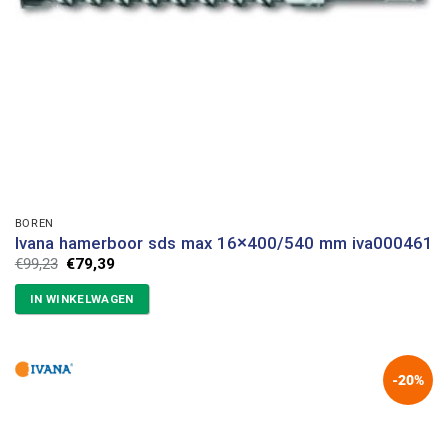
BOREN
Ivana hamerboor sds max 16×400/540 mm iva000461
Oorspronkelijke
Huidige
€
99,23
€
79,39
prijs
prijs
was:
is:
IN WINKELWAGEN
€99,23.
€79,39.
-20%