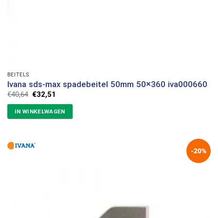
BEITELS
Ivana sds-max spadebeitel 50mm 50×360 iva000660
Oorspronkelijke
Huidige
€
40,64
€
32,51
prijs
prijs
was:
is:
IN WINKELWAGEN
€40,64.
€32,51.
-20%