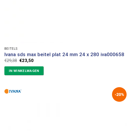
BEITELS
Ivana sds max beitel plat 24 mm 24 x 280 iva000658
Oorspronkelijke
Huidige
€
29,38
€
23,50
prijs
prijs
was:
is:
IN WINKELWAGEN
€29,38.
€23,50.
-20%