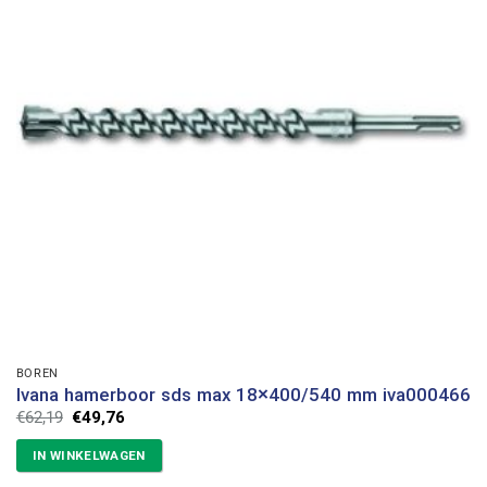
BOREN
Ivana hamerboor sds max 18×400/540 mm iva000466
Oorspronkelijke
Huidige
€
62,19
€
49,76
prijs
prijs
was:
is:
IN WINKELWAGEN
€62,19.
€49,76.