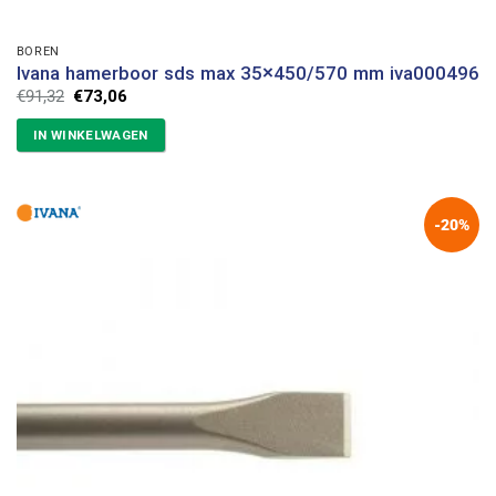
BOREN
Ivana hamerboor sds max 35×450/570 mm iva000496
Oorspronkelijke
Huidige
€
91,32
€
73,06
prijs
prijs
was:
is:
IN WINKELWAGEN
€91,32.
€73,06.
-20%