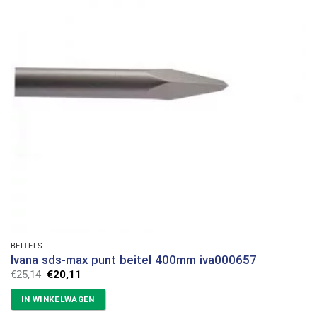
BEITELS
Ivana sds-max punt beitel 400mm iva000657
Oorspronkelijke
Huidige
€
25,14
€
20,11
prijs
prijs
was:
is:
IN WINKELWAGEN
€25,14.
€20,11.