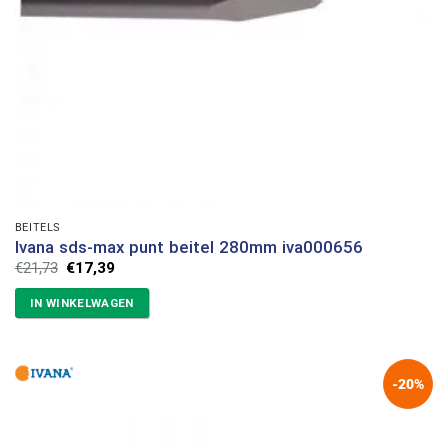
BEITELS
Ivana sds-max punt beitel 280mm iva000656
Oorspronkelijke
Huidige
€
21,73
€
17,39
prijs
prijs
was:
is:
IN WINKELWAGEN
€21,73.
€17,39.
-20%