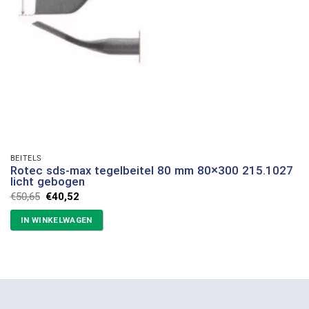
BEITELS
Rotec sds-max tegelbeitel 80 mm 80×300 215.1027
licht gebogen
Oorspronkelijke
Huidige
€
50,65
€
40,52
prijs
prijs
was:
is:
IN WINKELWAGEN
€50,65.
€40,52.