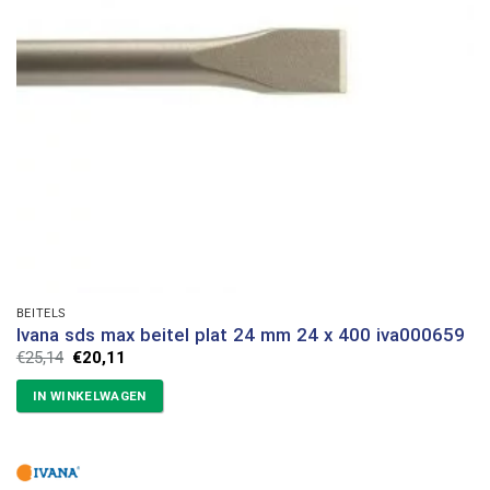
BEITELS
Ivana sds max beitel plat 24 mm 24 x 400 iva000659
Oorspronkelijke
Huidige
€
25,14
€
20,11
prijs
prijs
was:
is:
IN WINKELWAGEN
€25,14.
€20,11.