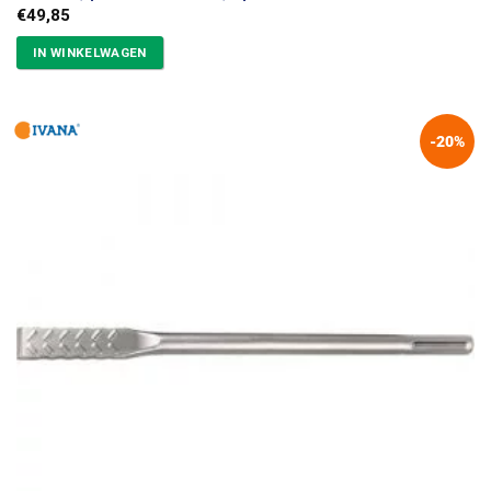
€
49,85
IN WINKELWAGEN
-20%