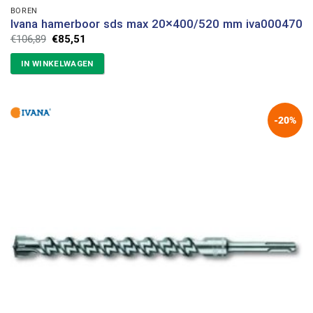
BOREN
Ivana hamerboor sds max 20×400/520 mm iva000470
Oorspronkelijke
Huidige
€
106,89
€
85,51
prijs
prijs
was:
is:
IN WINKELWAGEN
€106,89.
€85,51.
-20%