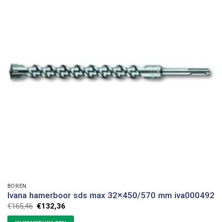
BOREN
Ivana hamerboor sds max 32×450/570 mm iva000492
Oorspronkelijke
Huidige
€
165,46
€
132,36
prijs
prijs
was:
is: