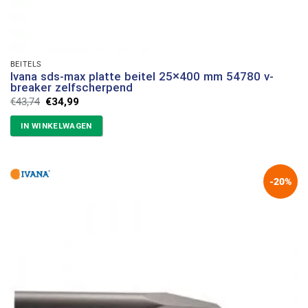
BEITELS
Ivana sds-max platte beitel 25×400 mm 54780 v-
breaker zelfscherpend
Oorspronkelijke
Huidige
€
43,74
€
34,99
prijs
prijs
was:
is:
IN WINKELWAGEN
€43,74.
€34,99.
-20%