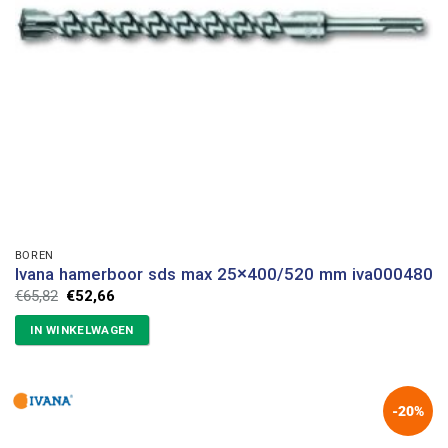
BOREN
Ivana hamerboor sds max 25×400/520 mm iva000480
Oorspronkelijke
Huidige
€
65,82
€
52,66
prijs
prijs
was:
is:
IN WINKELWAGEN
€65,82.
€52,66.
-20%