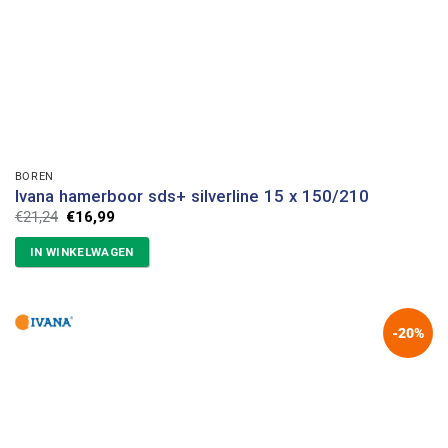
BOREN
Ivana hamerboor sds+ silverline 15 x 150/210
Oorspronkelijke
Huidige
€
21,24
€
16,99
prijs
prijs
was:
is:
IN WINKELWAGEN
€21,24.
€16,99.
-20%