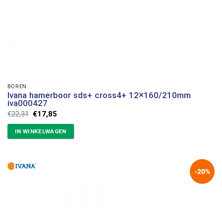
BOREN
Ivana hamerboor sds+ cross4+ 12×160/210mm
iva000427
Oorspronkelijke
Huidige
€
22,31
€
17,85
prijs
prijs
was:
is:
IN WINKELWAGEN
€22,31.
€17,85.
-20%