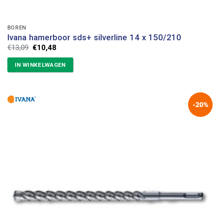
BOREN
Ivana hamerboor sds+ silverline 14 x 150/210
Oorspronkelijke
Huidige
€
13,09
€
10,48
prijs
prijs
was:
is:
IN WINKELWAGEN
€13,09.
€10,48.
-20%