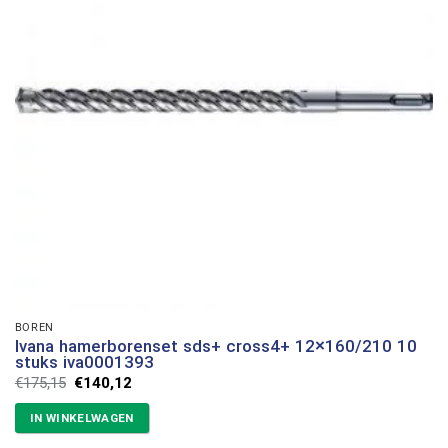
BOREN
Ivana hamerborenset sds+ cross4+ 12×160/210 10
stuks iva0001393
Oorspronkelijke
Huidige
€
175,15
€
140,12
prijs
prijs
was:
is:
IN WINKELWAGEN
€175,15.
€140,12.