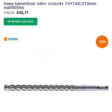
Ivana hamerboor sds+ cross4+ 15×160/210mm
iva000566
Oorspronkelijke
Huidige
€
38,38
€
30,71
prijs
prijs
was:
is:
IN WINKELWAGEN
€38,38.
€30,71.
-20%