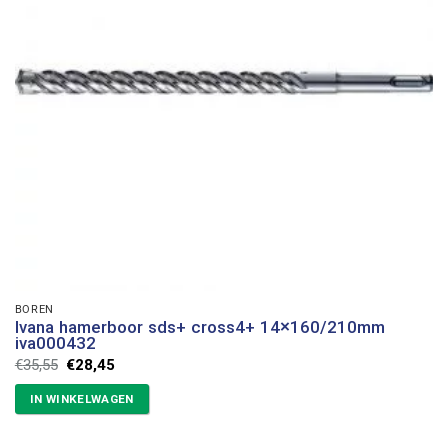
BOREN
Ivana hamerboor sds+ cross4+ 14×160/210mm
iva000432
Oorspronkelijke
Huidige
€
35,55
€
28,45
prijs
prijs
was:
is:
IN WINKELWAGEN
€35,55.
€28,45.