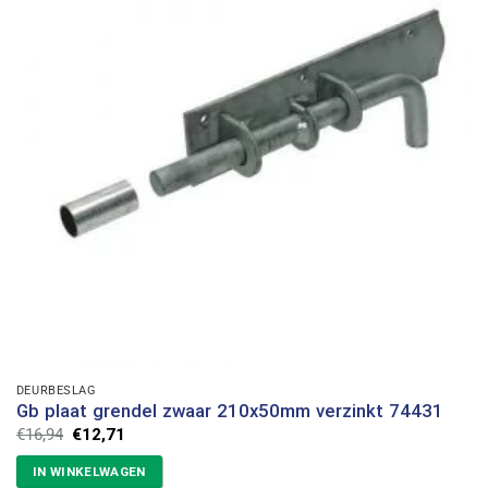
DEURBESLAG
Gb plaat grendel zwaar 210x50mm verzinkt 74431
Oorspronkelijke
Huidige
€
16,94
€
12,71
prijs
prijs
was:
is:
IN WINKELWAGEN
€16,94.
€12,71.