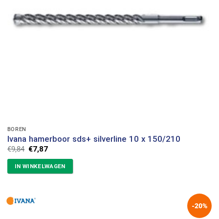
BOREN
Ivana hamerboor sds+ silverline 10 x 150/210
Oorspronkelijke
Huidige
€
9,84
€
7,87
prijs
prijs
was:
is:
IN WINKELWAGEN
€9,84.
€7,87.
-20%