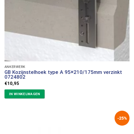
ANKERWERK
GB Kozijnstelhoek type A 95×210/175mm verzinkt
0724802
€
10,95
IN WINKELWAGEN
-25%