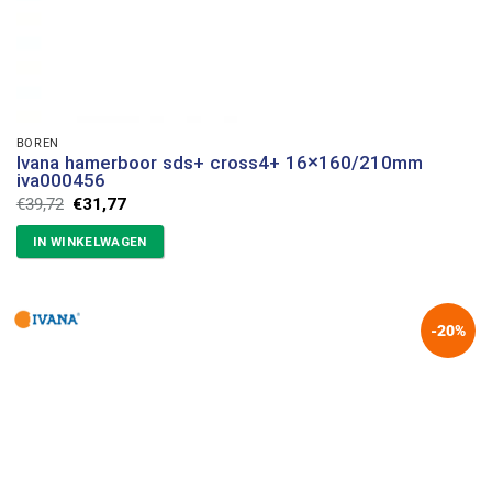
BOREN
Ivana hamerboor sds+ cross4+ 16×160/210mm
iva000456
Oorspronkelijke
Huidige
€
39,72
€
31,77
prijs
prijs
was:
is:
IN WINKELWAGEN
€39,72.
€31,77.
-20%