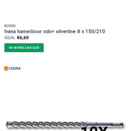
BOREN
Ivana hamerboor sds+ silverline 8 x 150/210
Oorspronkelijke
Huidige
€
8,36
€
6,69
prijs
prijs
was:
is:
IN WINKELWAGEN
€8,36.
€6,69.