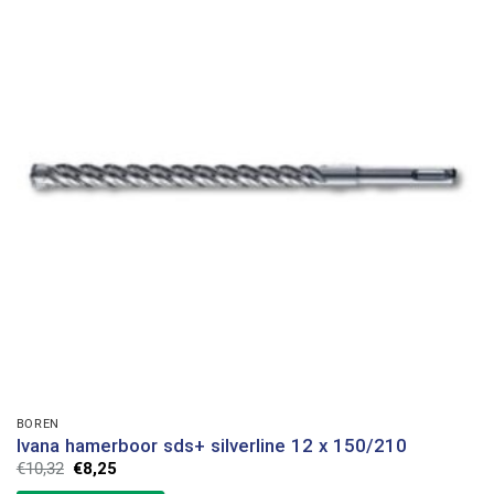
BOREN
Ivana hamerboor sds+ silverline 12 x 150/210
Oorspronkelijke
Huidige
€
10,32
€
8,25
prijs
prijs