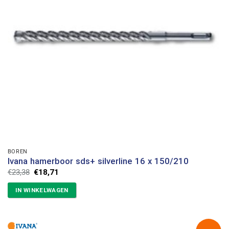
BOREN
Ivana hamerboor sds+ silverline 16 x 150/210
Oorspronkelijke
Huidige
€
23,38
€
18,71
prijs
prijs
was:
is:
IN WINKELWAGEN
€23,38.
€18,71.