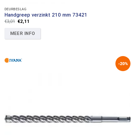
DEURBESLAG
Handgreep verzinkt 210 mm 73421
Oorspronkelijke
Huidige
€
3,01
€
2,11
prijs
prijs
was:
is:
MEER INFO
€3,01.
€2,11.
-20%