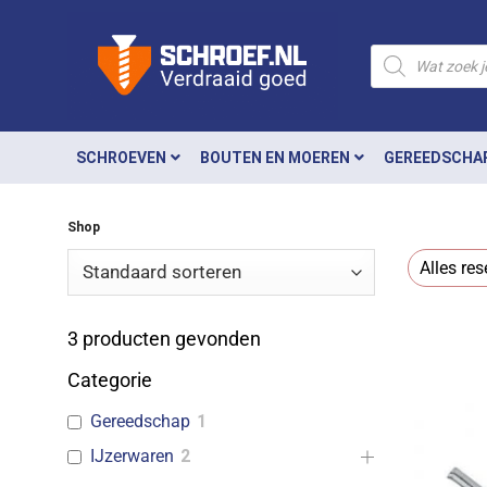
Ga
naar
Producten
zoeken
inhoud
SCHROEVEN
BOUTEN EN MOEREN
GEREEDSCHA
Shop
Alles res
3
producten gevonden
Categorie
Gereedschap
1
IJzerwaren
2