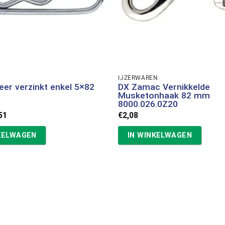
IJZERWAREN
eer verzinkt enkel 5×82
DX Zamac Vernikkelde
Musketonhaak 82 mm
8000.026.0Z20
spronkelijke
Huidige
51
€
2,08
s
prijs
:
is:
KELWAGEN
IN WINKELWAGEN
59.
€0,51.