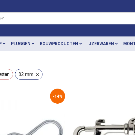
P
PLUGGEN
BOUWPRODUCTEN
IJZERWAREN
MONT
×
etten
82 mm
-14%