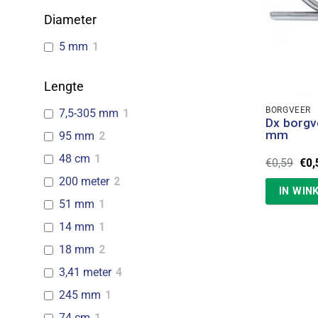
Diameter
5 mm
1
Lengte
BORGVEER
7,5-305 mm
1
Dx borgv
mm
95 mm
2
48 cm
1
Oor
€
0,59
€
0,
prij
200 meter
2
was
IN WIN
€0,
51 mm
1
14 mm
1
18 mm
2
3,41 meter
4
245 mm
1
74 cm
1