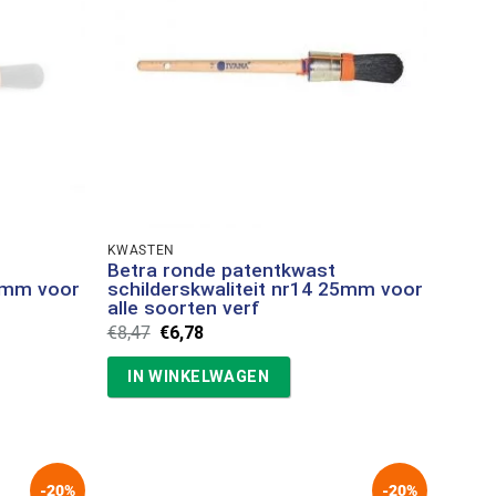
KWASTEN
Betra ronde patentkwast
22mm voor
schilderskwaliteit nr14 25mm voor
alle soorten verf
Oorspronkelijke
Huidige
€
8,47
€
6,78
prijs
prijs
was:
is:
IN WINKELWAGEN
€8,47.
€6,78.
-20%
-20%