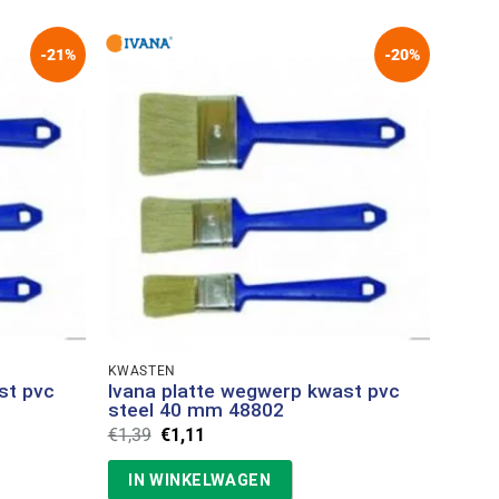
-21%
-20%
KWASTEN
st pvc
Ivana platte wegwerp kwast pvc
steel 40 mm 48802
Oorspronkelijke
Huidige
€
1,39
€
1,11
prijs
prijs
was:
is:
IN WINKELWAGEN
€1,39.
€1,11.