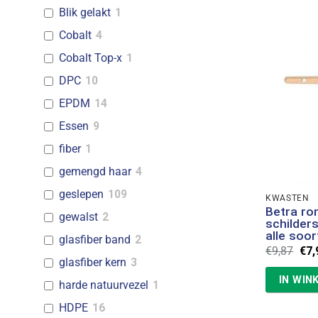
Blik gelakt
1
Cobalt
4
Cobalt Top-x
1
DPC
10
EPDM
14
Essen
9
fiber
1
gemengd haar
4
geslepen
109
KWASTEN
Betra ro
gewalst
2
schilder
alle soor
glasfiber band
2
Oor
€
9,87
€
7,
prij
glasfiber kern
3
was
IN WIN
€9,
harde natuurvezel
1
HDPE
16