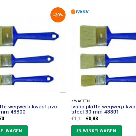
-20%
KWASTEN
atte wegwerp kwast pvc
Ivana platte wegwerp kwa
0 mm 48800
steel 30 mm 48801
spronkelijke
Huidige
Oorspronkelijke
Huidige
70
€
1,11
€
0,88
s
prijs
prijs
prijs
:
is:
was:
is:
KELWAGEN
IN WINKELWAGEN
87.
€0,70.
€1,11.
€0,88.