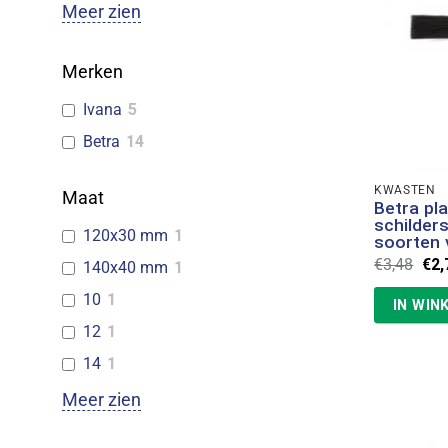
Meer zien
Merken
Ivana
5
Betra
14
KWASTEN
Maat
Betra pl
schilder
120x30 mm
1
soorten 
Oor
€
3,48
€
2,
140x40 mm
1
prij
was
10
1
IN WIN
€3,
12
1
14
1
Meer zien