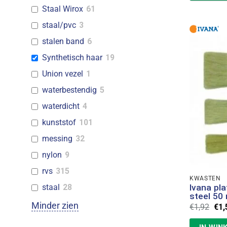
Staal Wirox
61
staal/pvc
3
stalen band
6
Synthetisch haar
19
Union vezel
1
waterbestendig
5
waterdicht
4
kunststof
101
messing
32
nylon
9
rvs
315
KWASTEN
Ivana pl
staal
28
steel 5
Minder zien
Oor
€
1,92
€
1,
prij
was