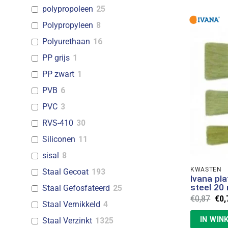
polypropoleen
25
Polypropyleen
8
Polyurethaan
16
PP grijs
1
PP zwart
1
PVB
6
PVC
3
RVS-410
30
Siliconen
11
sisal
8
KWASTEN
Staal Gecoat
193
Ivana pl
steel 2
Staal Gefosfateerd
25
Oor
€
0,87
€
0,
Staal Vernikkeld
4
prij
was
IN WIN
Staal Verzinkt
1325
€0,