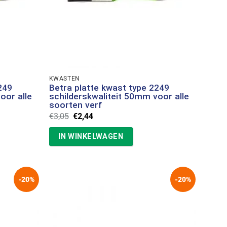
KWASTEN
249
Betra platte kwast type 2249
oor alle
schilderskwaliteit 50mm voor alle
soorten verf
Oorspronkelijke
Huidige
€
3,05
€
2,44
prijs
prijs
was:
is:
IN WINKELWAGEN
€3,05.
€2,44.
-20%
-20%