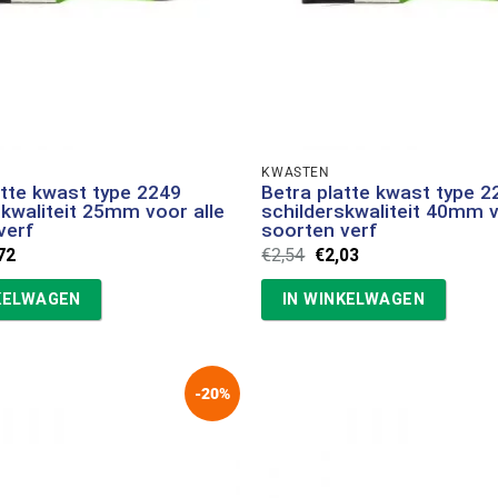
KWASTEN
atte kwast type 2249
Betra platte kwast type 2
skwaliteit 25mm voor alle
schilderskwaliteit 40mm v
verf
soorten verf
spronkelijke
Huidige
Oorspronkelijke
Huidige
72
€
2,54
€
2,03
s
prijs
prijs
prijs
:
is:
was:
is:
KELWAGEN
IN WINKELWAGEN
14.
€1,72.
€2,54.
€2,03.
-20%