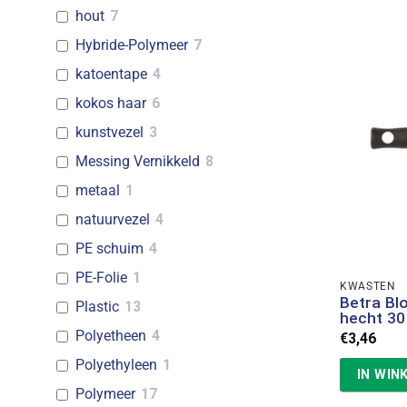
hout
7
Hybride-Polymeer
7
katoentape
4
kokos haar
6
kunstvezel
3
Messing Vernikkeld
8
metaal
1
natuurvezel
4
PE schuim
4
PE-Folie
1
KWASTEN
Betra Bl
Plastic
13
hecht 3
Polyetheen
4
€
3,46
Polyethyleen
1
IN WIN
Polymeer
17