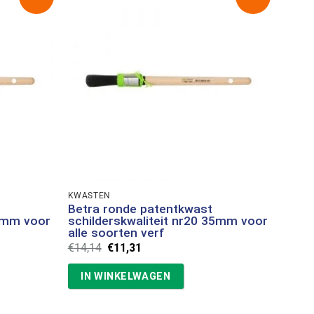
KWASTEN
Betra ronde patentkwast
32mm voor
schilderskwaliteit nr20 35mm voor
alle soorten verf
Oorspronkelijke
Huidige
€
14,14
€
11,31
prijs
prijs
was:
is:
IN WINKELWAGEN
€14,14.
€11,31.