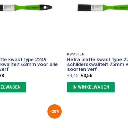
KWASTEN
atte kwast type 2249
Betra platte kwast type 2
skwaliteit 63mm voor alle
schilderskwaliteit 75mm v
verf
soorten verf
spronkelijke
Huidige
Oorspronkelijke
Huidige
78
€
4,45
€
3,56
s
prijs
prijs
prijs
:
is:
was:
is:
KELWAGEN
IN WINKELWAGEN
48.
€2,78.
€4,45.
€3,56.
-20%