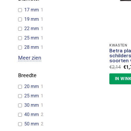
17 mm
1
19 mm
1
22 mm
1
25 mm
1
KWASTEN
28 mm
1
Betra pl
schilder
Meer zien
soorten 
Oor
€
2,14
€
1,
prij
Breedte
was
IN WIN
€2,
20 mm
1
25 mm
1
30 mm
1
40 mm
2
50 mm
2