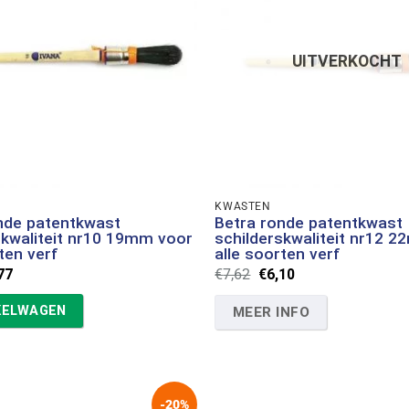
UITVERKOCHT
KWASTEN
nde patentkwast
Betra ronde patentkwast
skwaliteit nr10 19mm voor
schilderskwaliteit nr12 
ten verf
alle soorten verf
spronkelijke
Huidige
Oorspronkelijke
Huidige
77
€
7,62
€
6,10
s
prijs
prijs
prijs
:
is:
was:
is:
KELWAGEN
MEER INFO
97.
€4,77.
€7,62.
€6,10.
-20%