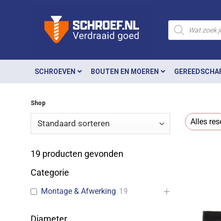
Ga
naar
Producten
zoeken
inhoud
SCHROEVEN
BOUTEN EN MOEREN
GEREEDSCHA
Shop
Alles res
19
producten gevonden
Categorie
Montage & Afwerking
19
Diameter