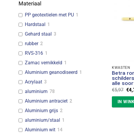
Materiaal
PP geotextielen met PU
1
Hardstaal
1
Gehard staal
3
rubber
2
RVS-316
1
Zamac vernikkeld
1
KWASTEN
Aluminium geanodiseerd
1
Betra ro
schilder
Acrylaat
3
alle soor
Oor
€
5,97
€
4,
aluminium
78
prij
was
Aluminium antraciet
2
IN WIN
€5,
Aluminium grijs
2
aluminium/staal
1
Aluminium wit
14