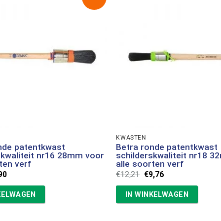
KWASTEN
nde patentkwast
Betra ronde patentkwast
skwaliteit nr16 28mm voor
schilderskwaliteit nr18 
ten verf
alle soorten verf
spronkelijke
Huidige
Oorspronkelijke
Huidige
90
€
12,21
€
9,76
s
prijs
prijs
prijs
:
is:
was:
is:
KELWAGEN
IN WINKELWAGEN
87.
€7,90.
€12,21.
€9,76.