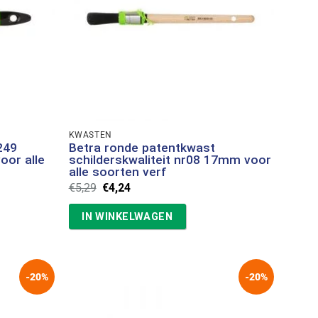
KWASTEN
249
Betra ronde patentkwast
oor alle
schilderskwaliteit nr08 17mm voor
alle soorten verf
Oorspronkelijke
Huidige
€
5,29
€
4,24
prijs
prijs
was:
is:
IN WINKELWAGEN
€5,29.
€4,24.
-20%
-20%