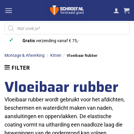
Ga
naar
inhoud
Producten
zoeken
✓
Gratis
verzending vanaf € 75,-
Montage & Afwerking
Kitten
/
/
Vloeibaar Rubber
FILTER
Vloeibaar rubber
Vloeibaar rubber wordt gebruikt voor het afdichten,
beschermen en waterdicht maken van naden,
aansluitingen en oppervlakken. De elastische
coating vormt na uitharding een naadloze laag die
bewegingen van de ondergrond kan volgen.