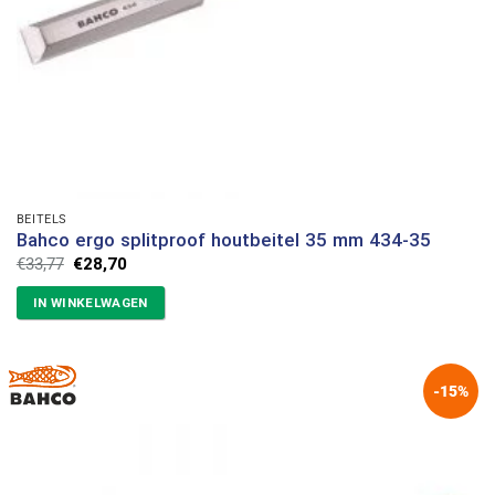
BEITELS
Bahco ergo splitproof houtbeitel 35 mm 434-35
Oorspronkelijke
Huidige
€
33,77
€
28,70
prijs
prijs
was:
is:
IN WINKELWAGEN
€33,77.
€28,70.
-15%