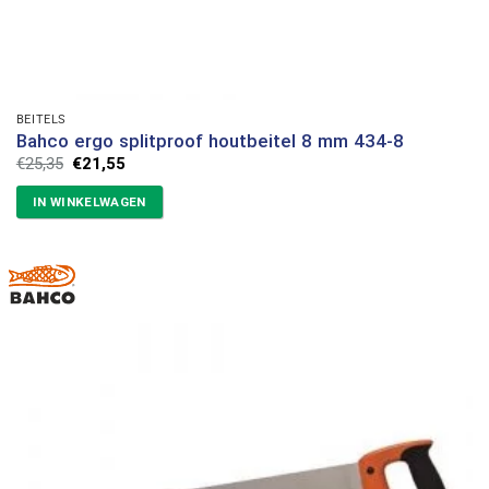
BEITELS
Bahco ergo splitproof houtbeitel 8 mm 434-8
Oorspronkelijke
Huidige
€
25,35
€
21,55
prijs
prijs
was:
is:
IN WINKELWAGEN
€25,35.
€21,55.