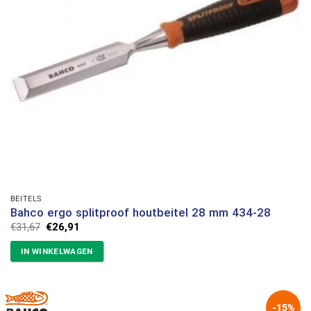
BEITELS
Bahco ergo splitproof houtbeitel 28 mm 434-28
Oorspronkelijke
Huidige
€
31,67
€
26,91
prijs
prijs
was:
is:
IN WINKELWAGEN
€31,67.
€26,91.
-15%