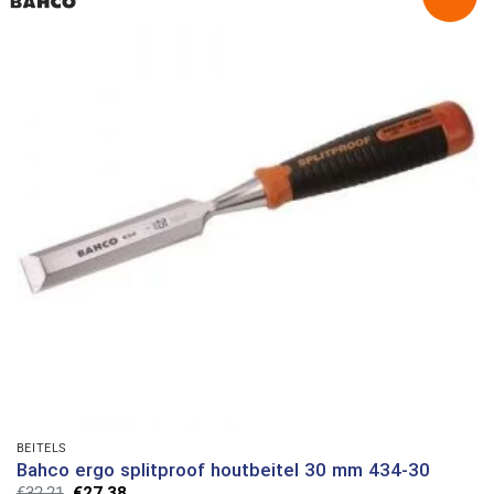
BEITELS
Bahco ergo splitproof houtbeitel 30 mm 434-30
Oorspronkelijke
Huidige
€
32,21
€
27,38