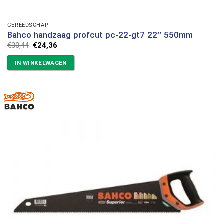
GEREEDSCHAP
Bahco handzaag profcut pc-22-gt7 22″ 550mm
Oorspronkelijke
Huidige
€
30,44
€
24,36
prijs
prijs
was:
is:
IN WINKELWAGEN
€30,44.
€24,36.