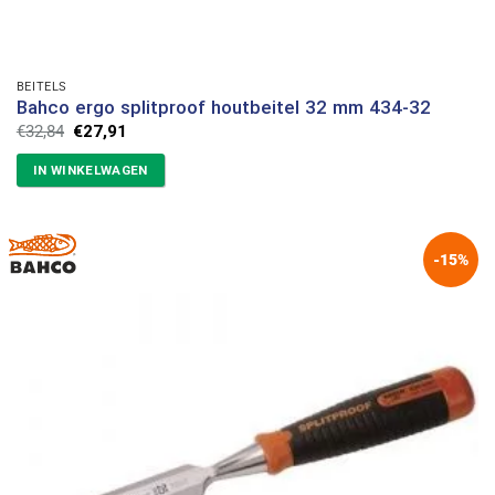
BEITELS
Bahco ergo splitproof houtbeitel 32 mm 434-32
Oorspronkelijke
Huidige
€
32,84
€
27,91
prijs
prijs
was:
is:
IN WINKELWAGEN
€32,84.
€27,91.
-15%