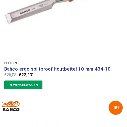
BEITELS
Bahco ergo splitproof houtbeitel 10 mm 434-10
Oorspronkelijke
Huidige
€
26,08
€
22,17
prijs
prijs
was:
is:
IN WINKELWAGEN
€26,08.
€22,17.
-15%