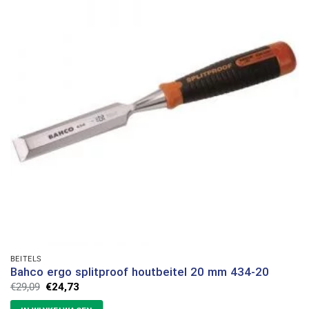
BEITELS
Bahco ergo splitproof houtbeitel 20 mm 434-20
Oorspronkelijke
Huidige
€
29,09
€
24,73
prijs
prijs
was:
is: