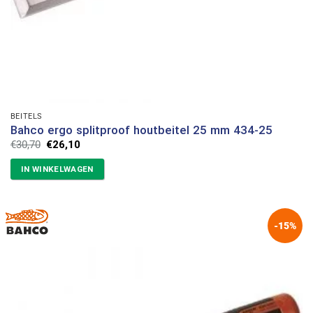
BEITELS
Bahco ergo splitproof houtbeitel 25 mm 434-25
Oorspronkelijke
Huidige
€
30,70
€
26,10
prijs
prijs
was:
is:
IN WINKELWAGEN
€30,70.
€26,10.
-15%