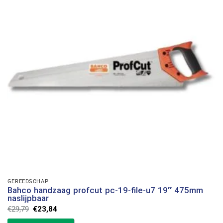
GEREEDSCHAP
Bahco handzaag profcut pc-19-file-u7 19″ 475mm
naslijpbaar
Oorspronkelijke
Huidige
€
29,79
€
23,84
prijs
prijs