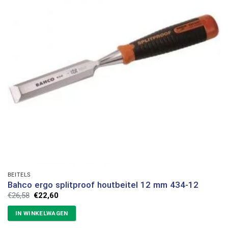
BEITELS
Bahco ergo splitproof houtbeitel 12 mm 434-12
Oorspronkelijke
Huidige
€
26,58
€
22,60
prijs
prijs
was:
is:
IN WINKELWAGEN
€26,58.
€22,60.