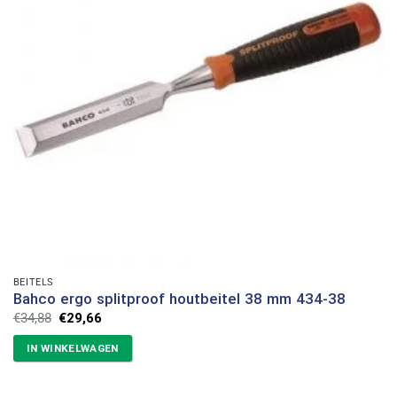
BEITELS
Bahco ergo splitproof houtbeitel 38 mm 434-38
Oorspronkelijke
Huidige
€
34,88
€
29,66
prijs
prijs
was:
is:
IN WINKELWAGEN
€34,88.
€29,66.