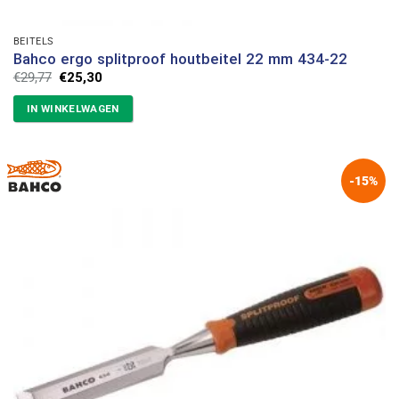
BEITELS
Bahco ergo splitproof houtbeitel 22 mm 434-22
Oorspronkelijke
Huidige
€
29,77
€
25,30
prijs
prijs
was:
is:
IN WINKELWAGEN
€29,77.
€25,30.
-15%