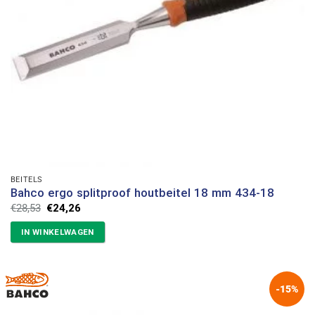
BEITELS
Bahco ergo splitproof houtbeitel 18 mm 434-18
Oorspronkelijke
Huidige
€
28,53
€
24,26
prijs
prijs
was:
is:
IN WINKELWAGEN
€28,53.
€24,26.
-15%