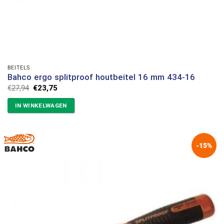
BEITELS
Bahco ergo splitproof houtbeitel 16 mm 434-16
Oorspronkelijke
Huidige
€
27,94
€
23,75
prijs
prijs
was:
is:
IN WINKELWAGEN
€27,94.
€23,75.
-15%