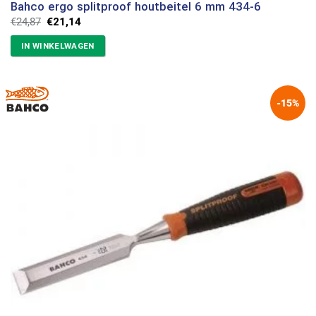
Bahco ergo splitproof houtbeitel 6 mm 434-6
Oorspronkelijke
Huidige
€
24,87
€
21,14
prijs
prijs
was:
is:
IN WINKELWAGEN
€24,87.
€21,14.
-15%