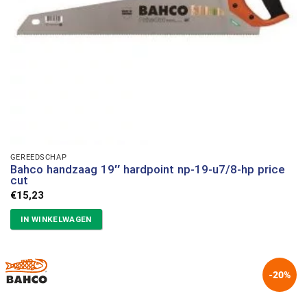
GEREEDSCHAP
Bahco handzaag 19″ hardpoint np-19-u7/8-hp price
cut
€
15,23
IN WINKELWAGEN
-20%