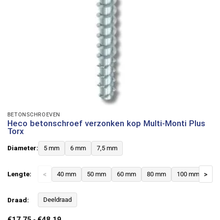
BETONSCHROEVEN
Heco betonschroef verzonken kop Multi-Monti Plus
Torx
Diameter:
5 mm
6 mm
7,5 mm
Lengte:
<
40 mm
50 mm
60 mm
80 mm
100 mm
>
12
Draad:
Deeldraad
Prijsklasse:
€
17,75
-
€
48,19