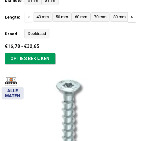
Diameter:
5 mm
8 mm
Lengte:
<
40 mm
50 mm
60 mm
70 mm
80 mm
>
Draad:
Deeldraad
Prijsklasse:
€
16,78
-
€
32,65
€16,78
tot
OPTIES BEKIJKEN
€32,65
ALLE
MATEN