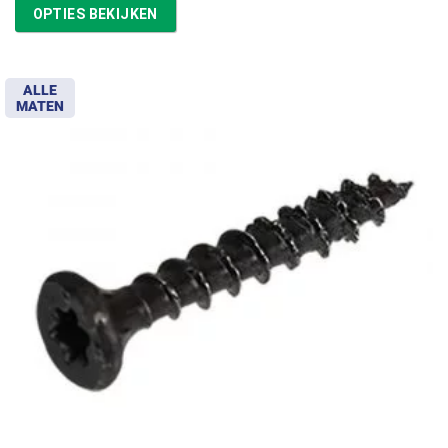
tot
OPTIES BEKIJKEN
€11,97
ALLE
MATEN