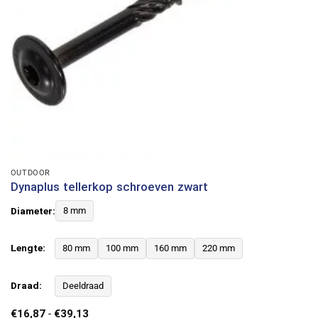
OUTDOOR
Dynaplus tellerkop schroeven zwart
Diameter:
8 mm
Lengte:
80 mm
100 mm
160 mm
220 mm
Draad:
Deeldraad
Prijsklasse:
€
16,87
-
€
39,13