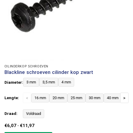
CILINDERKOP SCHROEVEN
Blackline schroeven cilinder kop zwart
Diameter:
3 mm
3,5 mm
4 mm
Lengte:
<
16 mm
20 mm
25 mm
30 mm
40 mm
>
Draad:
Voldraad
Prijsklasse:
€
6,07
-
€
11,97
€6,07