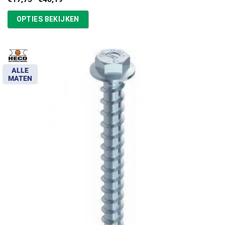
€17,75
tot
OPTIES BEKIJKEN
€48,19
ALLE
MATEN