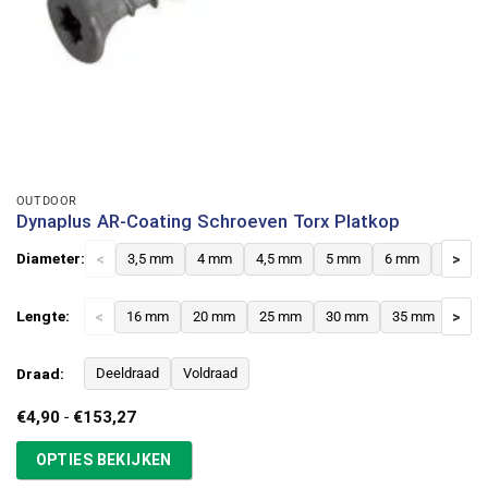
OUTDOOR
Dynaplus AR-Coating Schroeven Torx Platkop
Diameter:
<
3,5 mm
4 mm
4,5 mm
5 mm
6 mm
8 mm
>
Lengte:
<
16 mm
20 mm
25 mm
30 mm
35 mm
>
40 
Draad:
Deeldraad
Voldraad
Prijsklasse:
€
4,90
-
€
153,27
€4,90
tot
OPTIES BEKIJKEN
€153,27