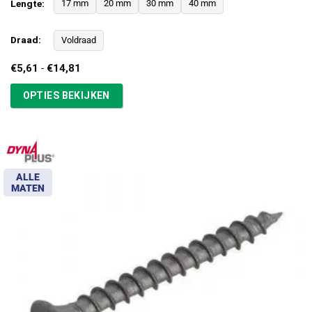
Lengte:
17 mm
20 mm
30 mm
40 mm
Draad:
Voldraad
Prijsklasse:
€
5,61
-
€
14,81
€5,61
tot
OPTIES BEKIJKEN
€14,81
ALLE
MATEN