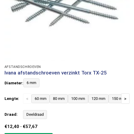
AFSTANDSCHROEVEN
Ivana afstandschroeven verzinkt Torx TX-25
Diameter:
6 mm
Lengte:
<
60 mm
80 mm
100 mm
120 mm
150 mm
>
Draad:
Deeldraad
Prijsklasse:
€
12,40
-
€
57,67
€12,40