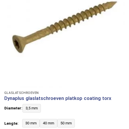
GLASLATSCHROEVEN
Dynaplus glaslatschroeven platkop coating torx
Diameter:
3,5 mm
Lengte:
30 mm
40 mm
50 mm