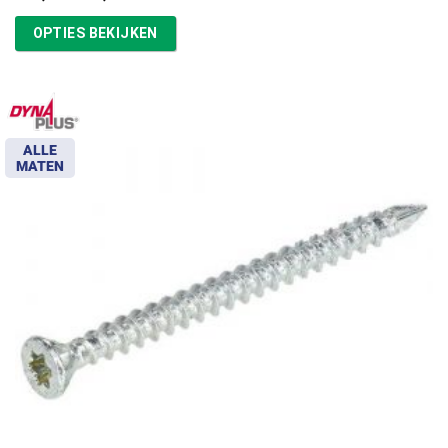
€16,87
tot
OPTIES BEKIJKEN
€39,13
ALLE
MATEN