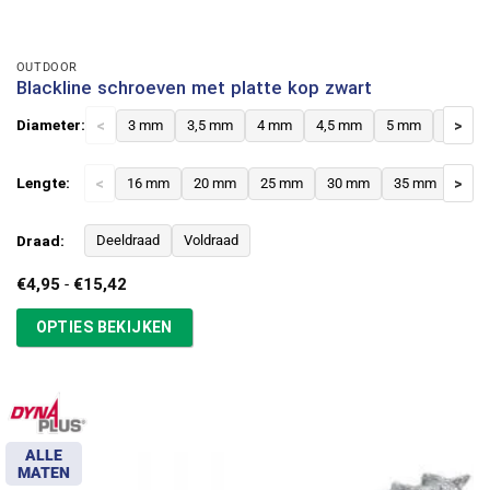
OUTDOOR
Blackline schroeven met platte kop zwart
Diameter:
<
3 mm
3,5 mm
4 mm
4,5 mm
5 mm
6 mm
>
Lengte:
<
16 mm
20 mm
25 mm
30 mm
35 mm
>
40 
Draad:
Deeldraad
Voldraad
Prijsklasse:
€
4,95
-
€
15,42
€4,95
tot
OPTIES BEKIJKEN
€15,42
ALLE
MATEN