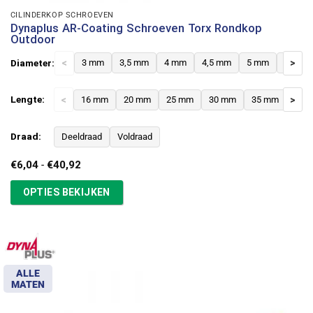
CILINDERKOP SCHROEVEN
Dynaplus AR-Coating Schroeven Torx Rondkop
Outdoor
Diameter:
<
3 mm
3,5 mm
4 mm
4,5 mm
5 mm
6 mm
>
Lengte:
<
16 mm
20 mm
25 mm
30 mm
35 mm
>
40 
Draad:
Deeldraad
Voldraad
Prijsklasse:
€
6,04
-
€
40,92
€6,04
tot
OPTIES BEKIJKEN
€40,92
ALLE
MATEN