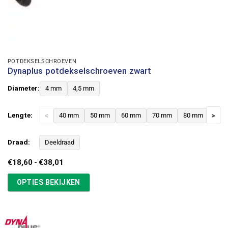
POTDEKSELSCHROEVEN
Dynaplus potdekselschroeven zwart
Diameter:
4 mm
4,5 mm
Lengte:
<
40 mm
50 mm
60 mm
70 mm
80 mm
>
Draad:
Deeldraad
Prijsklasse:
€
18,60
-
€
38,01
€18,60
tot
OPTIES BEKIJKEN
€38,01