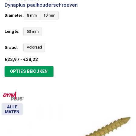
Dynaplus paalhouderschroeven
Diameter:
8 mm
10 mm
Lengte:
50 mm
Draad:
Voldraad
Prijsklasse:
€
23,97
-
€
38,22
€23,97
tot
OPTIES BEKIJKEN
€38,22
ALLE
MATEN