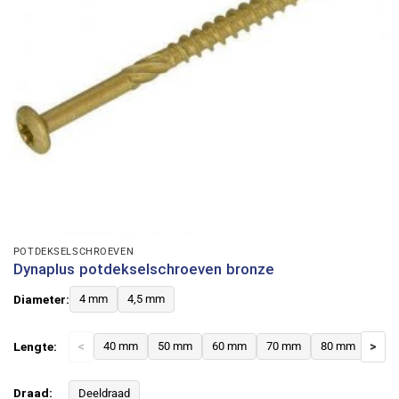
POTDEKSELSCHROEVEN
Dynaplus potdekselschroeven bronze
Diameter:
4 mm
4,5 mm
Lengte:
<
40 mm
50 mm
60 mm
70 mm
80 mm
>
Draad:
Deeldraad