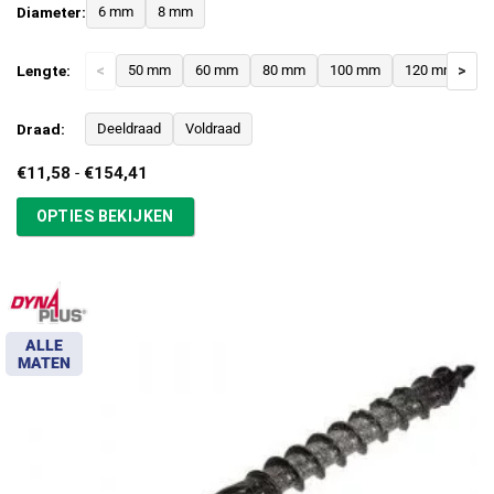
Diameter:
6 mm
8 mm
Lengte:
<
50 mm
60 mm
80 mm
100 mm
120 mm
>
1
Draad:
Deeldraad
Voldraad
Prijsklasse:
€
11,58
-
€
154,41
€11,58
tot
OPTIES BEKIJKEN
€154,41
ALLE
MATEN