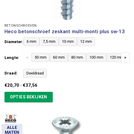
BETONSCHROEVEN
Heco betonschroef zeskant multi-monti plus sw-13
Diameter:
6 mm
7,5 mm
10 mm
12 mm
Lengte:
<
50 mm
60 mm
80 mm
100 mm
120 mm
>
Draad:
Deeldraad
Prijsklasse:
€
20,70
-
€
37,56
€20,70
tot
OPTIES BEKIJKEN
€37,56
ALLE
MATEN