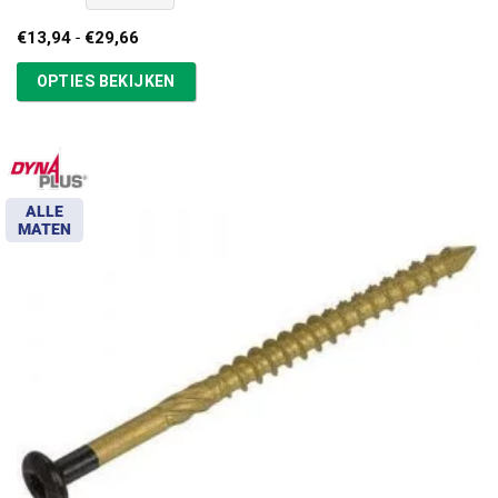
Prijsklasse:
€
13,94
-
€
29,66
€13,94
tot
OPTIES BEKIJKEN
€29,66
ALLE
MATEN