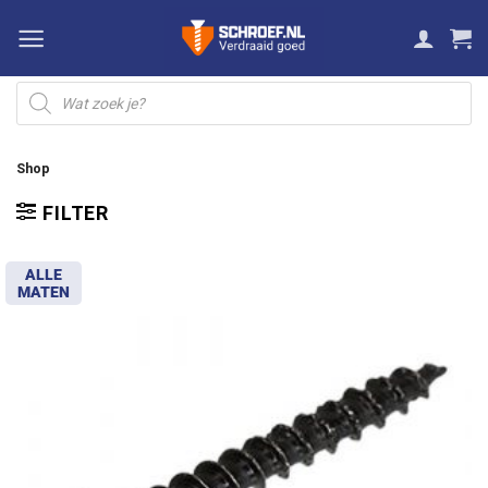
Ga
naar
inhoud
Producten
zoeken
Shop
FILTER
ALLE
MATEN