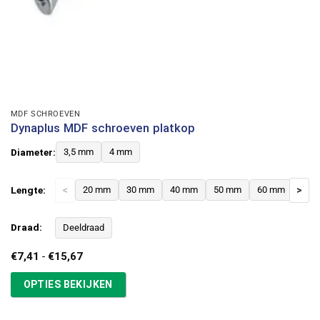
MDF SCHROEVEN
Dynaplus MDF schroeven platkop
Diameter:
3,5 mm
4 mm
Lengte:
<
20 mm
30 mm
40 mm
50 mm
60 mm
>
Draad:
Deeldraad
Prijsklasse:
€
7,41
-
€
15,67
€7,41
tot
OPTIES BEKIJKEN
€15,67