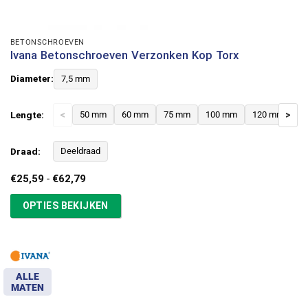
BETONSCHROEVEN
Ivana Betonschroeven Verzonken Kop Torx
Diameter:
7,5 mm
Lengte:
<
50 mm
60 mm
75 mm
100 mm
120 mm
>
Draad:
Deeldraad
Prijsklasse:
€
25,59
-
€
62,79
€25,59
tot
OPTIES BEKIJKEN
€62,79
ALLE
MATEN