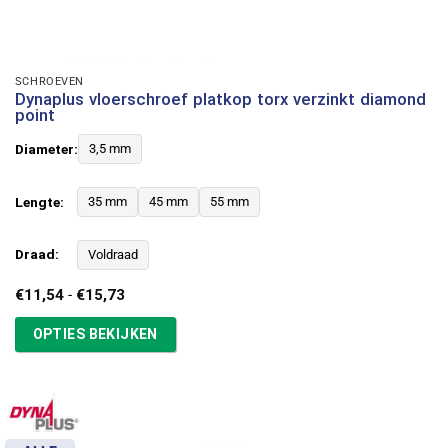
SCHROEVEN
Dynaplus vloerschroef platkop torx verzinkt diamond
point
Diameter:
3,5 mm
Lengte:
35 mm
45 mm
55 mm
Draad:
Voldraad
Prijsklasse:
€
11,54
-
€
15,73
€11,54
tot
OPTIES BEKIJKEN
€15,73