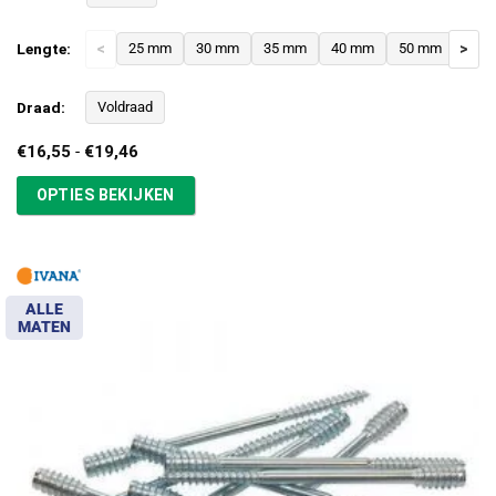
Lengte:
<
25 mm
30 mm
35 mm
40 mm
50 mm
>
Draad:
Voldraad
Prijsklasse:
€
16,55
-
€
19,46
€16,55
tot
OPTIES BEKIJKEN
€19,46
ALLE
MATEN