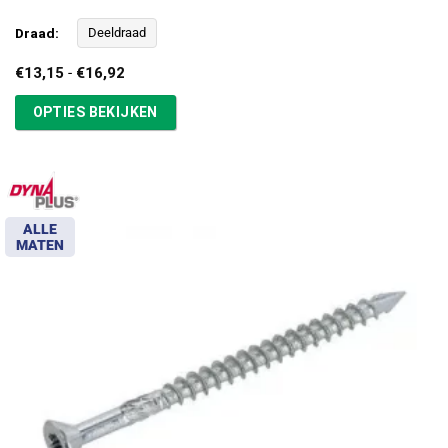
Draad:
Deeldraad
Prijsklasse:
€
13,15
-
€
16,92
€13,15
tot
OPTIES BEKIJKEN
€16,92
ALLE
MATEN